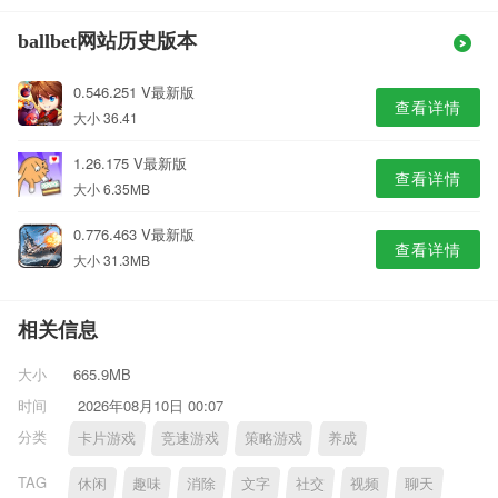
ballbet网站历史版本
0.546.251 V最新版
查看详情
大小 36.41
1.26.175 V最新版
查看详情
大小 6.35MB
0.776.463 V最新版
查看详情
大小 31.3MB
相关信息
大小
665.9MB
时间
2026年08月10日 00:07
分类
卡片游戏
竞速游戏
策略游戏
养成
TAG
休闲
趣味
消除
文字
社交
视频
聊天