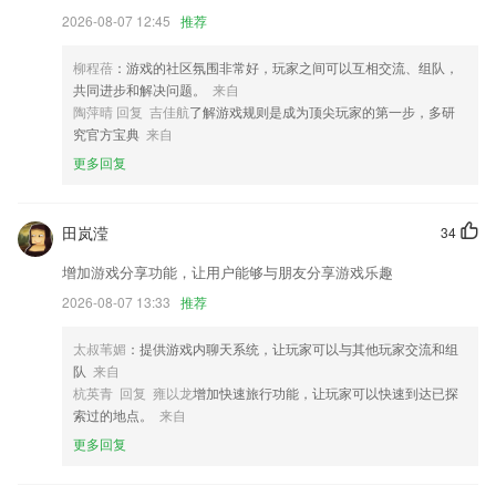
2026-08-07 12:45
推荐
任务上报下发新增图片视频
增加视频水印的录制功能；
柳程蓓
：游戏的社区氛围非常好，玩家之间可以互相交流、组队，
共同进步和解决问题。
来自
改名扫描全能大师
陶萍晴 回复 吉佳航
了解游戏规则是成为顶尖玩家的第一步，多研
联系我们
究官方宝典
来自
以上就是彩票网站的介绍，如果您喜欢这款软件，您可以到应用商店进行
更多回复
打分评论，说出您的使用经历，以帮助我们更好的对产品进行优化修改。
田岚滢
34
增加游戏分享功能，让用户能够与朋友分享游戏乐趣
2026-08-07 13:33
推荐
太叔苇媚
：提供游戏内聊天系统，让玩家可以与其他玩家交流和组
队
来自
杭英青 回复 雍以龙
增加快速旅行功能，让玩家可以快速到达已探
索过的地点。
来自
更多回复