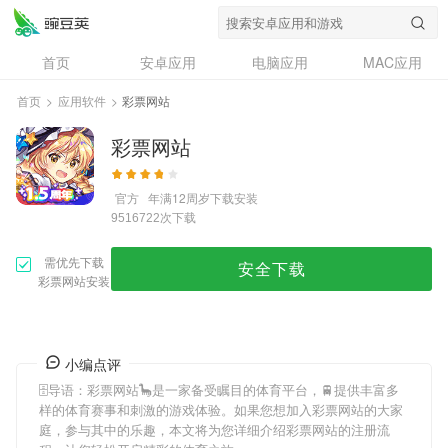
首页
安卓应用
电脑应用
MAC应用
资讯
专题
设计奖
创意应用
首页
>
应用软件
>
彩票网站
问答
彩票网站
官方
年满12周岁
下载安装
次下载
9516722
需优先下载
安全下载
彩票网站安装
小编点评
🗄导语：
彩票网站
🦕是一家备受瞩目的体育平台，🚆提供丰富多
样的体育赛事和刺激的游戏体验。如果您想加入
彩票网站
的大家
庭，参与其中的乐趣，本文将为您详细介绍
彩票网站
的注册流