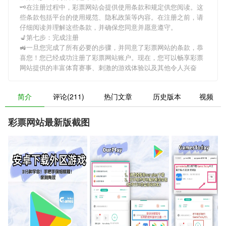
🗝在注册过程中，
彩票网站
会提供使用条款和规定供您阅读。这
些条款包括平台的使用规范、隐私政策等内容。在注册之前，请
仔细阅读并理解这些条款，并确保您同意并愿意遵守。
💺第七步：完成注册
🚜一旦您完成了所有必要的步骤，并同意了
彩票网站
的条款，恭
喜您！您已经成功注册了彩票网站账户。现在，您可以畅享
彩票
网站
提供的丰富体育赛事、刺激的游戏体验以及其他令人兴奋
简介
评论(211)
热门文章
历史版本
视频
彩票网站最新版截图