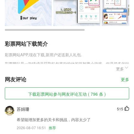
彩票网站下载简介
彩票网站
APP,现在下载,新用户还送新人礼包.
彩票网站是一款猜成语获取红包奖励的休闲益智类小游戏，但是很多的玩
更多
家都在问这款游戏能不能赚钱，是不是可以免费得18元，20元红包上线
就送是不是真的，一百元到底能不能进行提现，玩家根本就不用担心这些
网友评论
更多
问题，这些都是真的，玩家在这款游戏中是可以赚到很多的红包。
彩票网站软件特色
下载彩票网站参与网友评论互动 ( 796 条 )
1,海量的小说汇聚于此，让大家可以更好的体验阅读的快乐。
苏娟珊
515
2,【细胞修复和再生】
3,完整情况，简单处理，所有的软件都是拥有庞大的信息辅助流程，方便
希望能增加更多的关卡和挑战，内容太少了
用户来进行各种不同类型的订单管理和处理所有的数据内容。
2026-08-07 16:51
推荐