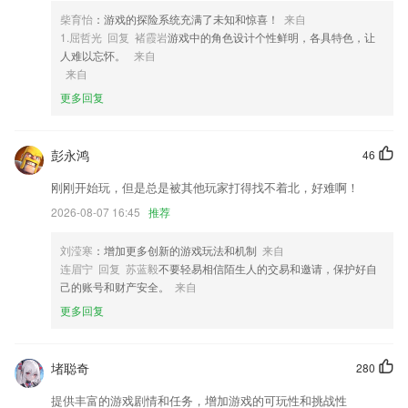
4,快速、高效，识别率高达98%;
柴育怡
：游戏的探险系统充满了未知和惊喜！
来自
5,智能评估智能评估成绩，精确预测考分。
1.屈哲光 回复 褚霞岩
游戏中的角色设计个性鲜明，各具特色，让
6,把2265用户的工资条一键导出保存到本地，这样就可以更好的进行管
人难以忘怀。
来自
理。
来自
更多回复
彩票网站软件优势
1.还可以跟着老师进行练习，有专业的老师陪练
彭永鸿
46
2.祝你在消防职业资格考试中节省时间，准确击中考点，轻松过关
刚刚开始玩，但是总是被其他玩家打得找不着北，好难啊！
3.老师可通过家校互动平台修改、添加或删除本班的学生和家长资料，上
传本班课程表、分班调班、学号管理等，实现班级资料的电子化管理
2026-08-07 16:45
推荐
4.课前课后，带你高效学习小学英语；
刘滢寒
：增加更多创新的游戏玩法和机制
来自
5.可以通过软件的模拟填报系统更好的了解填报过程中的各种事项。
连眉宁 回复 苏蓝毅
不要轻易相信陌生人的交易和邀请，保护好自
己的账号和财产安全。
来自
6.线上报名不满意随时退，担保服务保安全
更多回复
彩票网站更新了什么?
更新超可爱头像
堵聪奇
280
升级侧边栏，提升多账号管理切换体验
提供丰富的游戏剧情和任务，增加游戏的可玩性和挑战性
摄影作品新增多种类分享模板