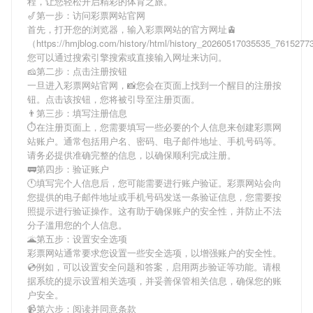
程，让您轻松开启精彩的体育之旅。
🎷第一步：访问彩票网站官网
首先，打开您的浏览器，输入
彩票网站
的官方网址🚊
（https://hmjblog.com/history/html/history_20260517035535_761527
您可以通过搜索引擎搜索或直接输入网址来访问。
🧀第二步：点击注册按钮
一旦进入
彩票网站
官网，📸您会在页面上找到一个醒目的注册按
钮。点击该按钮，您将被引导至注册页面。
👨第三步：填写注册信息
⏱在注册页面上，您需要填写一些必要的个人信息来创建
彩票网
站
账户。通常包括用户名、密码、电子邮件地址、手机号码等。
请务必提供准确完整的信息，以确保顺利完成注册。
🚃第四步：验证账户
🕚填写完个人信息后，您可能需要进行账户验证。
彩票网站
会向
您提供的电子邮件地址或手机号码发送一条验证信息，您需要按
照提示进行验证操作。这有助于确保账户的安全性，并防止不法
分子滥用您的个人信息。
🌋第五步：设置安全选项
彩票网站
通常要求您设置一些安全选项，以增强账户的安全性。
💿例如，可以设置安全问题和答案，启用两步验证等功能。请根
据系统的提示设置相关选项，并妥善保管相关信息，确保您的账
户安全。
📹第六步：阅读并同意条款