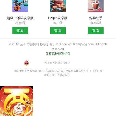
超级二维码安卓版
Helpin安卓版
备孕助手
95.46MB
85.1MB
86.63MB
查看
查看
查看
© 2010 至今 彩票网站 版权所有。© Since 2010 hmjblog.com. All rights
reserved.
版权保护投诉指引
・
网上有害信息举报专区
增值电信业务经营许可证：京B2-201797163
网络出版服务许可证：（署）网
出证（京）字第2799号