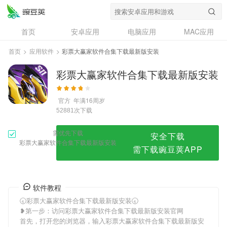
彩票大赢家软件合集下载最新版安装
首页
安卓应用
电脑应用
MAC应用
资讯
专题
设计奖
创意应用
首页
>
应用软件
>
彩票大赢家软件合集下载最新版安装
问答
彩票大赢家软件合集下载最新版安装
官方
年满16周岁
次下载
52881
需优先下载
安全下载
彩票大赢家软件合集下载最新版安装
需下载豌豆荚APP
软件教程
🕣彩票大赢家软件合集下载最新版安装🕣
❥第一步：访问彩票大赢家软件合集下载最新版安装官网
首先，打开您的浏览器，输入彩票大赢家软件合集下载最新版安