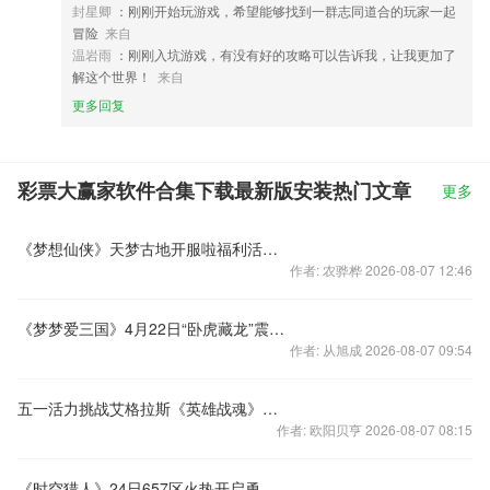
封星卿
：刚刚开始玩游戏，希望能够找到一群志同道合的玩家一起
冒险
来自
温岩雨
：刚刚入坑游戏，有没有好的攻略可以告诉我，让我更加了
解这个世界！
来自
更多回复
彩票大赢家软件合集下载最新版安装热门文章
更多
《梦想仙侠》天梦古地开服啦福利活动快戳进来
作者: 农骅桦 2026-08-07 12:46
《梦梦爱三国》4月22日“卧虎藏龙”震撼开启
作者: 从旭成 2026-08-07 09:54
五一活力挑战艾格拉斯《英雄战魂》奉上青春贺礼
作者: 欧阳贝亨 2026-08-07 08:15
《时空猎人》24日657区火热开启勇闯时空堡垒