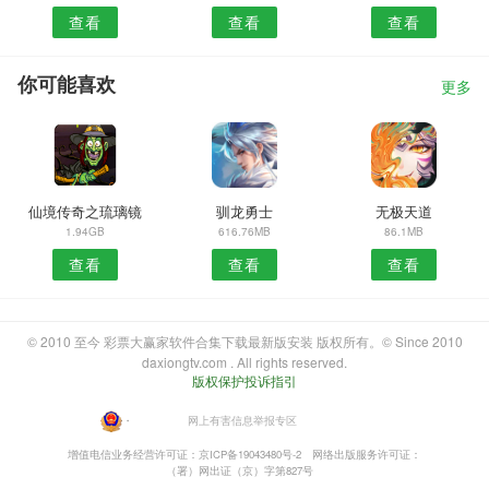
查看
查看
查看
你可能喜欢
更多
仙境传奇之琉璃镜
驯龙勇士
无极天道
1.94GB
616.76MB
86.1MB
查看
查看
查看
© 2010 至今 彩票大赢家软件合集下载最新版安装 版权所有。© Since 2010
daxiongtv.com . All rights reserved.
版权保护投诉指引
・
网上有害信息举报专区
增值电信业务经营许可证：京ICP备19043480号-2
网络出版服务许可证：
（署）网出证（京）字第827号