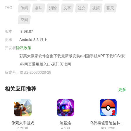
TAG
休闲
趣味
消除
文字
社交
视频
聊天
空间
版本
3.98.87
要求
Android 8.3 以上
开发者
隐私政策
彩票大赢家软件合集下载最新版安装(中国)手机APP下载IOS/安
卓/网页通用版入口-豪门阅读网
备案号：豫B2-20030028-29
相关应用推荐
更多
像素火车游戏
筑基难
乌鸦泰坦冒险丛林世界
0.78GB
4.6GB
979.17MB