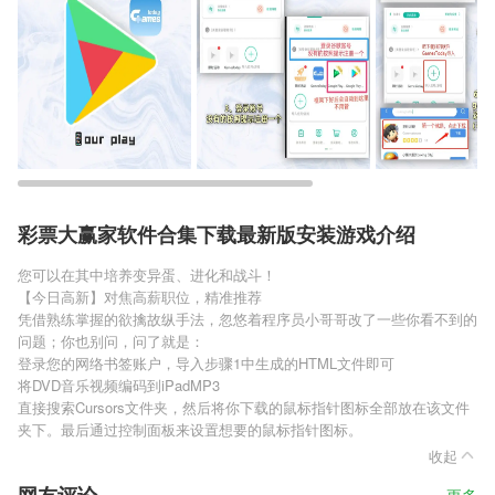
彩票大赢家软件合集下载最新版安装游戏介绍
您可以在其中培养变异蛋、进化和战斗！
【今日高新】对焦高薪职位，精准推荐
凭借熟练掌握的欲擒故纵手法，忽悠着程序员小哥哥改了一些你看不到的
问题；你也别问，问了就是：
登录您的网络书签账户，导入步骤1中生成的HTML文件即可
将DVD音乐视频编码到iPadMP3
直接搜索Cursors文件夹，然后将你下载的鼠标指针图标全部放在该文件
夹下。最后通过控制面板来设置想要的鼠标指针图标。
收起