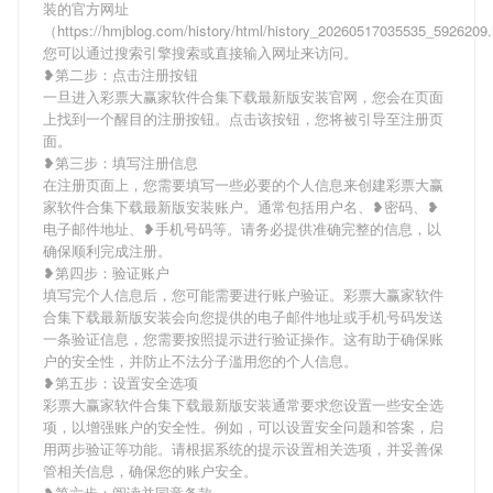
装的官方网址
（https://hmjblog.com/history/html/history_20260517035535_592620
您可以通过搜索引擎搜索或直接输入网址来访问。
❥第二步：点击注册按钮
一旦进入彩票大赢家软件合集下载最新版安装官网，您会在页面
上找到一个醒目的注册按钮。点击该按钮，您将被引导至注册页
面。
❥第三步：填写注册信息
在注册页面上，您需要填写一些必要的个人信息来创建彩票大赢
家软件合集下载最新版安装账户。通常包括用户名、❥密码、❥
电子邮件地址、❥手机号码等。请务必提供准确完整的信息，以
确保顺利完成注册。
❥第四步：验证账户
填写完个人信息后，您可能需要进行账户验证。彩票大赢家软件
合集下载最新版安装会向您提供的电子邮件地址或手机号码发送
一条验证信息，您需要按照提示进行验证操作。这有助于确保账
户的安全性，并防止不法分子滥用您的个人信息。
❥第五步：设置安全选项
彩票大赢家软件合集下载最新版安装通常要求您设置一些安全选
项，以增强账户的安全性。例如，可以设置安全问题和答案，启
用两步验证等功能。请根据系统的提示设置相关选项，并妥善保
管相关信息，确保您的账户安全。
❥第六步：阅读并同意条款