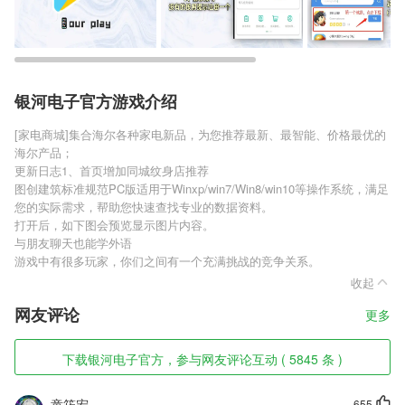
银河电子官方游戏介绍
[家电商城]集合海尔各种家电新品，为您推荐最新、最智能、价格最优的
海尔产品；
更新日志1、首页增加同城纹身店推荐
图创建筑标准规范PC版适用于Winxp/win7/Win8/win10等操作系统，满足
您的实际需求，帮助您快速查找专业的数据资料。
打开后，如下图会预览显示图片内容。
与朋友聊天也能学外语
游戏中有很多玩家，你们之间有一个充满挑战的竞争关系。
收起
网友评论
更多
下载银河电子官方，参与网友评论互动 ( 5845 条 )
童筠宏
655