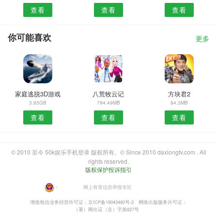
查看
查看
查看
你可能喜欢
更多
家庭逃脱3D游戏
八荒牧云记
方块君2
3.85GB
794.49MB
84.3MB
查看
查看
查看
© 2010 至今 50k娱乐手机登录 版权所有。© Since 2010 daxiongtv.com . All
rights reserved.
版权保护投诉指引
・
网上有害信息举报专区
增值电信业务经营许可证：京ICP备19043480号-2
网络出版服务许可证：
（署）网出证（京）字第827号