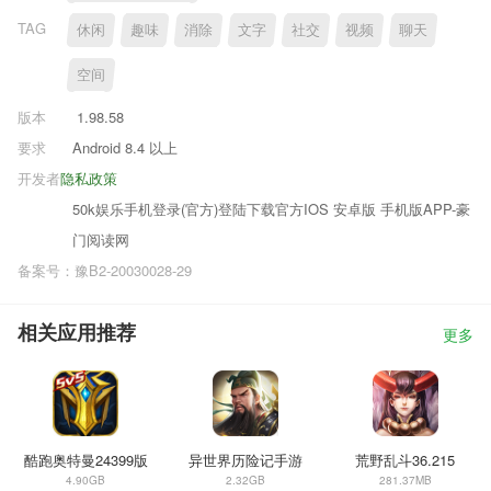
TAG
休闲
趣味
消除
文字
社交
视频
聊天
空间
版本
1.98.58
要求
Android 8.4 以上
开发者
隐私政策
50k娱乐手机登录(官方)登陆下载官方IOS 安卓版 手机版APP-豪
门阅读网
备案号：豫B2-20030028-29
相关应用推荐
更多
酷跑奥特曼24399版
异世界历险记手游
荒野乱斗36.215
4.90GB
2.32GB
281.37MB