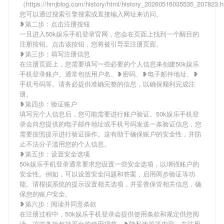
（https://hmjblog.com/history/html/history_20260516035535_207823
您可以通过搜索引擎搜索或直接输入网址来访问。
❥第二步：点击注册按钮
一旦进入50k娱乐手机登录官网，您会在页面上找到一个醒目的
注册按钮。点击该按钮，您将被引导至注册页面。
❥第三步：填写注册信息
在注册页面上，您需要填写一些必要的个人信息来创建50k娱乐
手机登录账户。通常包括用户名、❥密码、❥电子邮件地址、❥
手机号码等。请务必提供准确完整的信息，以确保顺利完成注
册。
❥第四步：验证账户
填写完个人信息后，您可能需要进行账户验证。50k娱乐手机登
录会向您提供的电子邮件地址或手机号码发送一条验证信息，您
需要按照提示进行验证操作。这有助于确保账户的安全性，并防
止不法分子滥用您的个人信息。
❥第五步：设置安全选项
50k娱乐手机登录通常要求您设置一些安全选项，以增强账户的
安全性。例如，可以设置安全问题和答案，启用两步验证等功
能。请根据系统的提示设置相关选项，并妥善保管相关信息，确
保您的账户安全。
❥第六步：阅读并同意条款
在注册过程中，50k娱乐手机登录会提供使用条款和规定供您阅
读。这些条款包括平台的使用规范、❥隐私政策等内容。在注册