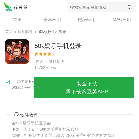
50k娱乐手机登录
首页
安卓应用
电脑应用
MAC应用
资讯
专题
设计奖
创意应用
首页
>
应用软件
>
50k娱乐手机登录
问答
50k娱乐手机登录
官方
年满16周岁
次下载
15752
需优先下载
安全下载
50k娱乐手机登录
需下载豌豆荚APP
软件教程
🚁50k娱乐手机登录🚁
❥第一步：访问50k娱乐手机登录官网
首先，打开您的浏览器，输入50k娱乐手机登录的官方网址