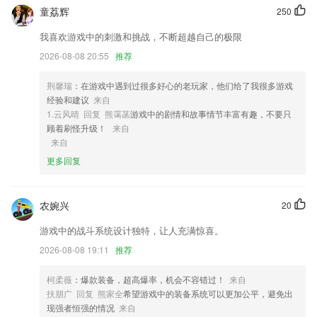
期抽调全国著名的各疾病专家教授莅临现场指导，有针对性的为每一位患
童荔辉
250
者提供专业、权威、详细的咨询服务，切实有效的解决患者提出的问题。
我喜欢游戏中的刺激和挑战，不断超越自己的极限
2,终端分布地图化展现，实时监测终端分布，鸟瞰全国市场情况和开拓进
2026-08-08 20:55
推荐
展
3,用户上传自己的美照的话，还能生成专属的表情包，也可以用别人的美
荆馨瑞
：在游戏中遇到过很多好心的老玩家，他们给了我很多游戏
照来进行制作；
经验和建议
来自
4,11）礼宾服务和礼品订购；
1.云风晴 回复 熊霭菡
游戏中的剧情和故事情节丰富有趣，不要只
顾着刷怪升级！
来自
5,设置标签,非常方便,想到什么打开就写,没有多余的步骤,写日记不再是
来自
一件麻烦的事
更多回复
6,【新增即时聊天】
8868体育官方登录入口软件优势
农婉兴
20
1.针对最优质的教育信息及时的在线查看，了解不同的拼音知识及时的在
游戏中的战斗系统设计独特，让人充满惊喜。
线掌握。
2026-08-08 19:11
推荐
2.家长通过美育宝APP可方便快捷地接收学校通知，导学任务，课堂作
品，课堂点评，课后作业等消息，
柯柔薇
：爆款装备，超高爆率，机会不容错过！
来自
3.【消息】在这里各种消息都能看到，打造更好的交流
扶朋广 回复 熊家全
希望游戏中的装备系统可以更加公平，避免出
现强者恒强的情况
来自
4.让孩子在趣味的拼图中了解大量的动物，开扩孩子的专业知识行业；