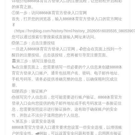
详细介绍
8868体育官方登录入口
的注册流程，让您轻松开启精彩
的体育之旅。
🕕第一步：访问8868体育官方登录入口官网
首先，打开您的浏览器，输入
8868体育官方登录入口
的官方网址
🥬
（https://hmjblog.com/history/html/history_20260516035535_080539
您可以通过搜索引擎搜索或直接输入网址来访问。
🙆第二步：点击注册按钮
一旦进入
8868体育官方登录入口
官网，🥀您会在页面上找到一个
醒目的注册按钮。点击该按钮，您将被引导至注册页面。
🏛第三步：填写注册信息
🐍在注册页面上，您需要填写一些必要的个人信息来创建
8868体
育官方登录入口
账户。通常包括用户名、密码、电子邮件地址、
手机号码等。请务必提供准确完整的信息，以确保顺利完成注
册。
⌨️第四步：验证账户
🎂填写完个人信息后，您可能需要进行账户验证。
8868体育官方
登录入口
会向您提供的电子邮件地址或手机号码发送一条验证信
息，您需要按照提示进行验证操作。这有助于确保账户的安全
性，并防止不法分子滥用您的个人信息。
🍡第五步：设置安全选项
8868体育官方登录入口
通常要求您设置一些安全选项，以增强账
户的安全性。🚅例如，可以设置安全问题和答案，启用两步验证