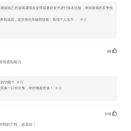
以根据自己的游戏成绩在全球或者好友中进行排名比较，增加游戏的竞争性
件优势
任务和成就，提升角色等级和技能，展现个人实力，
来自
融教材知识点
容精细划分了不同的频道，诸如投融风向、生辉访谈录、创新医药、数字
队为你整理资料，在线规划指导学习的方向，改善错误学习方法
39
式学习成就感倍增
游戏感知能力
，孩子的练习情况也可以在软件上面了如指掌
新了什么?
技的功能？
来自
级装备一口价出售，绝对物超所值！
来自
219
了修复。
鲜明的个性，超喜欢！
兑换