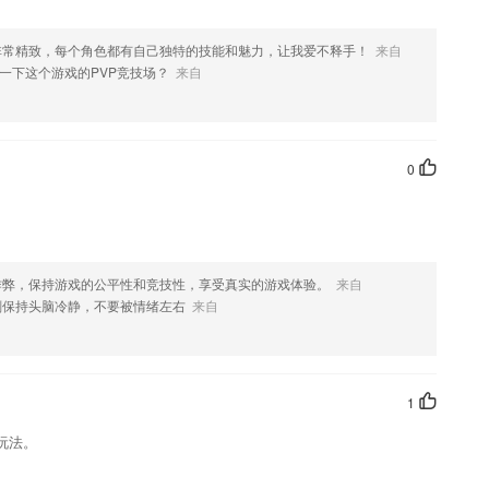
的房子
非常精致，每个角色都有自己独特的技能和魅力，让我爱不释手！
来自
介绍，如果您喜欢这款软件，您可以到应用商店进行打分评论，说出您的
一下这个游戏的PVP竞技场？
来自
优化修改。
0
作弊，保持游戏的公平性和竞技性，享受真实的游戏体验。
来自
刻保持头脑冷静，不要被情绪左右
来自
1
玩法。