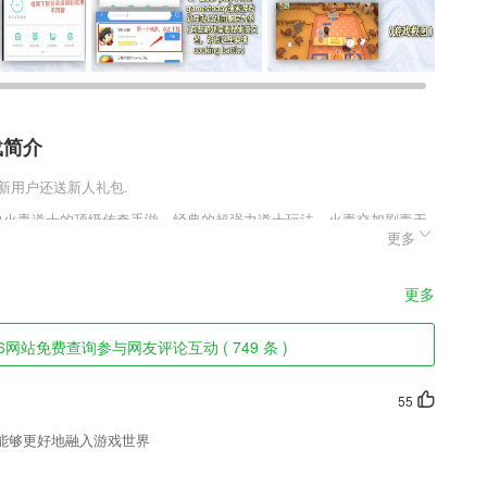
载简介
,新用户还送新人礼包.
畅快火毒道士的顶级传奇手游，经典的超强力道士玩法，火毒交加剧毒无
更多
致完美的畅快体验感。附带自动挂机功能，帮助玩家们呈现出完美无缺
件特色
更多
页
6网站免费查询参与网友评论互动 ( 749 条 )
55
上培训学习课程；
能够更好地融入游戏世界
快速提取文字,拍照或相册选图,自动切边去杂乱背景,生成高清扫描件