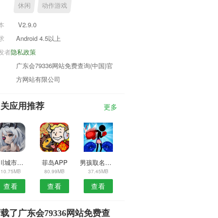
休闲
动作游戏
本
V2.9.0
求
Android 4.5以上
发者
隐私政策
广东会79336网站免费查询(中国)官
方网站有限公司
相关应用推荐
更多
银川城市管家家政APP
菲岛APP
男孩取名字大全免费
10.75MB
80.99MB
37.45MB
查看
查看
查看
载了广东会79336网站免费查