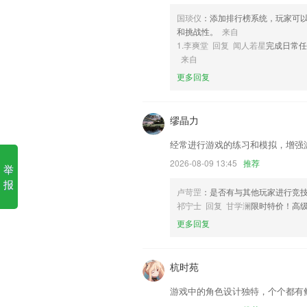
6,家庭用，备份更轻松
国琰仪
：添加排行榜系统，玩家可
广东会79336网站免费查询软
和挑战性。
来自
1.李爽堂 回复 闻人若星
完成日常
1.章节内容视频精讲，名师解读2021金
来自
2.在全新的App中，我们根据不同的内
更多回复
医疗等，不同频道间可以随心切换。
3.·教学水平稳定，专业的2265教师团
缪晶力
4.让孩子的未来拥有无限可能，剧情闯关
经常进行游戏的练习和模拟，增强
5.帮助你清晰提示说需要加强练习的地方
2026-08-09 13:45
推荐
举
6.屏幕太小？同步电视也能观看。
报
广东会79336网站免费查询更
卢苛罡
：是否有与其他玩家进行竞
祁宁士 回复 甘学澜
限时特价！高
后台运行情况下，行驶里程获取优化；
更多回复
优化体验细节。
新版本0上线，优化部分功能
杭时苑
[修复]对客户端存在闪退情况的bug进行
游戏中的角色设计独特，个个都有
魔方专区能量值任务上新，更多好礼等您