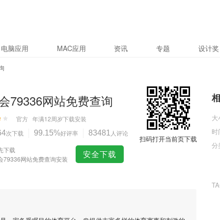
电脑应用
MAC应用
资讯
专题
设计奖
询
会79336网站免费查询
大
官方
年满12周岁
下载安装
时
64
次下载
99.15%
好评率
83481
人评论
扫码打开当前页下载
分
先下载
安全下载
会79336网站免费查询安装
T