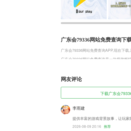
广东会79336网站免费查询下
广东会79336网站免费查询
APP,现在下载
广东会79336网站免费查询是一款极致
比火辣滚烫，一招制敌满屏光柱，享受极
的奇妙画面，全新福利内容等你来领取。
网友评论
广东会79336网站免费查询软
1,【一键轻松入驻】 即刻拥有个性店铺主
下载广东会7933
2,支持多种精美贴图和自定义文字贴图
3,健康状态一手掌握，轻松应对
李雨建
4,针对于金融行业，打造出更加高效的线
提供丰富的游戏背景故事，让玩家
5,身份证、护照、驾驶证、营业执照拍照
2026-08-09 20:16
推荐