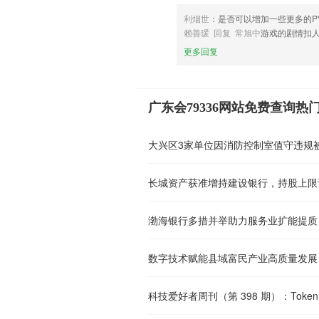
利烟世
：是否可以增加一些更多的P
赖善瑗 回复 常旭中
游戏的剧情扣
更多回复
广东会79336网站免费查询热
大兴区3家单位因消防控制室值守违规
长城资产获准增持建设银行，持股上限
渤海银行多措并举助力服务业扩能提质
数字技术赋能县域富民产业高质量发展
科技爱好者周刊（第 398 期）：Toke