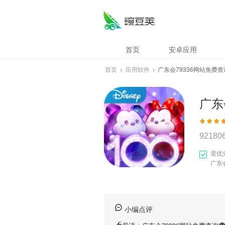
首页
安卓应用
首页
>
应用软件
>
广东会79336网站免费查
广东
92180
需优
广东
小编点评