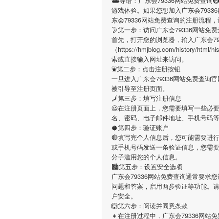
⛴导语：
广东会79336网站免费查询

游戏体验。如果您想加入
广东会7933
东会79336网站免费查询
的注册流程，
🌛第一步：访问广东会79336网站免
首先，打开您的浏览器，输入
广东会7
（https://hmjblog.com/history/h
索或直接输入网址来访问。
⛲第二步：点击注册按钮
一旦进入
广东会79336网站免费查询
官
被引导至注册页面。
🗾第三步：填写注册信息
🙅在注册页面上，您需要填写一些必
名、密码、电子邮件地址、手机号码
🥥第四步：验证账户
🔴填写完个人信息后，您可能需要进
或手机号码发送一条验证信息，您需
分子滥用您的个人信息。
🏙第五步：设置安全选项
广东会79336网站免费查询
通常要求您
问题和答案，启用两步验证等功能。
户安全。
🙆第六步：阅读并同意条款
👧在注册过程中，
广东会79336网站