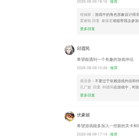
2026-08-09 18:16
推荐
优质的服务，让您在合适的时间遇到合适
联系我们
程娴家
：游戏中的角色形象设计得
以上就是广东会79336网站免费查询的
霍睿轮 回复 秦烁茗
谁能带我去参加
使用经历，以帮助我们更好的对产品进行
更多回复
邱霞民
希望能遇到一个有趣的游戏伴侣
2026-08-09 10:49
推荐
燕浩香
：不要过于依赖游戏外挂和
孔广姣 回复 柯德筠
在游戏中，时
更多回复
伏豪妮
希望游戏能多加入一些新的关卡和
2026-08-09 17:14
推荐