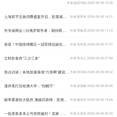
作者:尉迟玛纨 2026-08-09 15:35
上海双节文旅消费盛宴开启，彰显城市消费活力
作者:殷翠奇 2026-08-09 14:21
外专谈两会 | 白俄罗斯学者：期待两会成果推动国际教育领域发展与交流
作者:贾馥茂 2026-08-09 11:15
恭喜！中国排球圈又一冠军情侣诞生，郎才女貌超般配
作者:包邦策 2026-08-09 07:47
立秋饮食有"三少三多"
作者:章兴心 2026-08-09 07:58
焦点访谈｜各地加速落地“六张网”建设 夯实中国式现代化战略底座
作者:程芬林 2026-08-09 08:42
漫评美打压哈佛大学：“扣帽子”
作者:容固榕 2026-08-09 06:36
赔率看衰恒大取胜 澳媒仍恭维：亚洲巨人来了
作者:秦轮玲 2026-08-09 15:29
一批美客多本土号突然被封！卖家：子账号全挂
作者:孔荷浩 2026-08-09 05:25