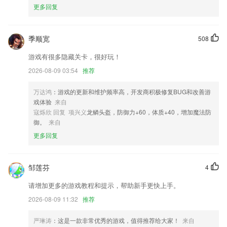
更多回复
回单支持暂存功能
.优化了上一版本中存在的bug，增强了软件的稳定性。
季顺宽
508
增加任务隐藏功能，优化编辑和关闭；
游戏有很多隐藏关卡，很好玩！
部分交互及细节优化，更多快来体验体验吧
2026-08-09 03:54
推荐
新增144个数原基模型
万达鸿
：游戏的更新和维护频率高，开发商积极修复BUG和改善游
隐私协议优化
戏体验
来自
联系我们
寇烁欣 回复 项兴义
龙鳞头盔，防御力+60，体质+40，增加魔法防
以上就是一分彩票安卓版下载的介绍，如果您喜欢这款软件，您可以到应
御。
来自
用商店进行打分评论，说出您的使用经历，以帮助我们更好的对产品进行
更多回复
优化修改。
邹莲芬
4
请增加更多的游戏教程和提示，帮助新手更快上手。
2026-08-09 11:32
推荐
严琳涛
：这是一款非常优秀的游戏，值得推荐给大家！
来自