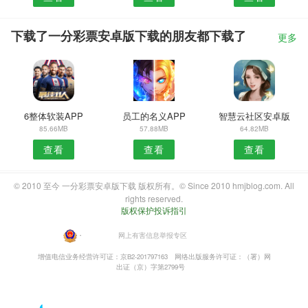
下载了一分彩票安卓版下载的朋友都下载了
更多
6整体软装APP
员工的名义APP
智慧云社区安卓版
85.66MB
57.88MB
64.82MB
查看
查看
查看
© 2010 至今 一分彩票安卓版下载 版权所有。© Since 2010 hmjblog.com. All
rights reserved.
版权保护投诉指引
・
网上有害信息举报专区
增值电信业务经营许可证：京B2-201797163
网络出版服务许可证：（署）网
出证（京）字第2799号