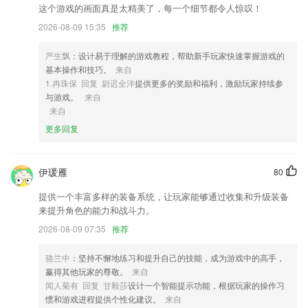
时跟踪学习进度，在线学习不再漫无目的。
这个游戏的画面真是太精美了，每一个细节都令人惊叹！
3,在平台里能够获得教育内容，帮助你掌握更多的知识，快速的进行使
2026-08-09 15:35
推荐
用；
4,画面易懂操作简单，点读也只需点击就行。
严生飘
：设计易于理解的游戏教程，帮助新手玩家快速掌握游戏的
基本操作和技巧。
来自
5,如果你通过初级、中级会计职称，那么注册会计师将是你职场上升的法
1.冉珠保 回复 尉迟全洋
提供更多的奖励和福利，激励玩家持续参
宝。
与游戏。
来自
6,涵盖海量的热点资讯，精彩不停。
来自
更多回复
一分彩票安卓版下载软件优势
1.：忘记密码，修改个人信息，黑名单，关心我的人。
伊瑗雁
80
2.课程全面丰富，课时都是可以灵活选择，手机进行学习都是非常的方
便；看视频去学习吧。
提供一个丰富多样的装备系统，让玩家能够通过收集和升级装备
来提升角色的能力和战斗力。
3.提供多样式的教学方式，提高学生的兴趣
2026-08-09 07:35
推荐
4.·精品儿歌大全，风格清新，原创动画，各种热门儿歌应有尽有
5.学习资源的覆盖还是非常丰富全面的，不同的学习需求都可以得到很好
骆兰中
：坚持不懈地练习和提升自己的技能，成为游戏中的高手，
的解决
赢得其他玩家的尊敬。
来自
闻人菊有 回复 甘毅莎
设计一个智能提示功能，根据玩家的操作习
6.·通过综合性学习古诗词的方式，为学员提供古诗词学习帮助
惯和游戏进程提供个性化建议。
来自
一分彩票安卓版下载更新了什么?