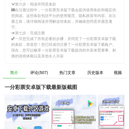
🦀第六步：阅读并同意条款
🌃在注册过程中，
一分彩票安卓版下载
会提供使用条款和规定供
您阅读。这些条款包括平台的使用规范、隐私政策等内容。在注
册之前，请仔细阅读并理解这些条款，并确保您同意并愿意遵
守。
🥑第七步：完成注册
🦖一旦您完成了所有必要的步骤，并同意了
一分彩票安卓版下载
的条款，恭喜您！您已经成功注册了一分彩票安卓版下载账户。
现在，您可以畅享
一分彩票安卓版下载
提供的丰富体育赛事、刺
激的游戏体验以及其他令人兴奋
简介
评论(507)
热门文章
历史版本
视频
一分彩票安卓版下载最新版截图