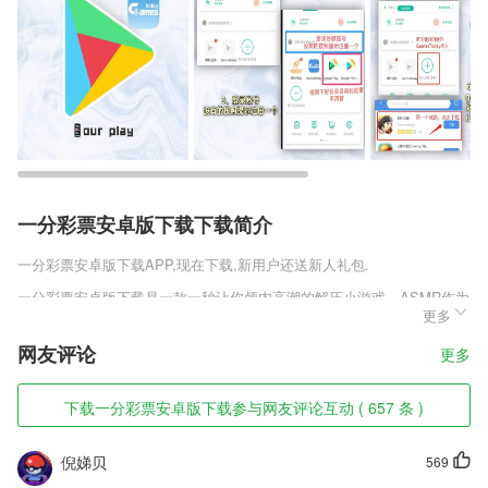
一分彩票安卓版下载下载简介
一分彩票安卓版下载
APP,现在下载,新用户还送新人礼包.
一分彩票安卓版下载是一款一秒让你颅内高潮的解压小游戏，ASMR作为
更多
最近火爆的一种解压方式被应用在各大平台，如今有一款ASMR手游横空
出世，让玩家们拿出手机带上耳机，就能够感受到颅内感知直觉的刺激，
网友评论
更多
那种一言难尽绵延不绝的畅爽感受一定是你之前没体验过得。
一分彩票安卓版下载软件特色
下载一分彩票安卓版下载参与网友评论互动 ( 657 条 )
1,走着旅行， 带你体验当地的美！
倪娣贝
569
2,创建计划，实时跟踪：随时随地创建学习计划，迅速分配学习任务；实