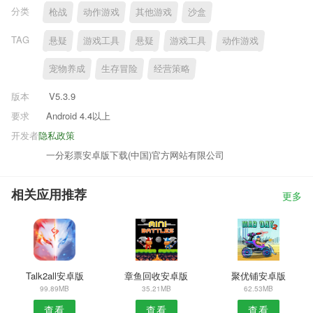
分类
枪战
动作游戏
其他游戏
沙盒
TAG
悬疑
游戏工具
悬疑
游戏工具
动作游戏
宠物养成
生存冒险
经营策略
版本
V5.3.9
要求
Android 4.4以上
开发者
隐私政策
一分彩票安卓版下载(中国)官方网站有限公司
相关应用推荐
更多
Talk2all安卓版
章鱼回收安卓版
聚优铺安卓版
99.89MB
35.21MB
62.53MB
查看
查看
查看