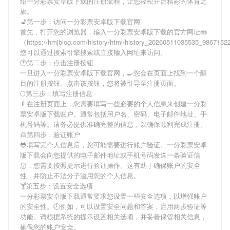
绍
一分彩票安卓版下载
的注册流程，让您轻松开启精彩的体育之
旅。
💺第一步：访问一分彩票安卓版下载官网
首先，打开您的浏览器，输入
一分彩票安卓版下载
的官方网址🍰
（https://hmjblog.com/history/html/history_20260511035535_986715
您可以通过搜索引擎搜索或直接输入网址来访问。
🕑第二步：点击注册按钮
一旦进入
一分彩票安卓版下载
官网，🍳您会在页面上找到一个醒
目的注册按钮。点击该按钮，您将被引导至注册页面。
🌕第三步：填写注册信息
🍼在注册页面上，您需要填写一些必要的个人信息来创建
一分彩
票安卓版下载
账户。通常包括用户名、密码、电子邮件地址、手
机号码等。请务必提供准确完整的信息，以确保顺利完成注册。
👱第四步：验证账户
🐸填写完个人信息后，您可能需要进行账户验证。
一分彩票安卓
版下载
会向您提供的电子邮件地址或手机号码发送一条验证信
息，您需要按照提示进行验证操作。这有助于确保账户的安全
性，并防止不法分子滥用您的个人信息。
🍸第五步：设置安全选项
一分彩票安卓版下载
通常要求您设置一些安全选项，以增强账户
的安全性。🕗例如，可以设置安全问题和答案，启用两步验证等
功能。请根据系统的提示设置相关选项，并妥善保管相关信息，
确保您的账户安全。