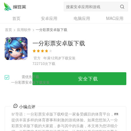
首页
安卓应用
电脑应用
MAC应用
资讯
专题
设计奖
创意应用
首页
>
应用软件
>
一分彩票安卓版下载
问答
一分彩票安卓版下载
官方
年满12周岁
下载安装
次下载
722710
需优先下载
安全下载
一分彩票安卓版下载安装
小编点评
🥢导语：
一分彩票安卓版下载
🎼是一家备受瞩目的体育平台，🛤
提供丰富多样的体育赛事和刺激的游戏体验。如果您想加入
一分
彩票安卓版下载
的大家庭，参与其中的乐趣，本文将为您详细介