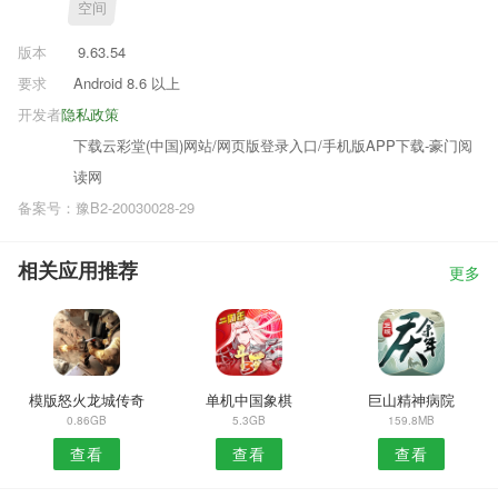
空间
版本
9.63.54
要求
Android 8.6 以上
开发者
隐私政策
下载云彩堂(中国)网站/网页版登录入口/手机版APP下载-豪门阅
读网
备案号：豫B2-20030028-29
相关应用推荐
更多
模版怒火龙城传奇
单机中国象棋
巨山精神病院
0.86GB
5.3GB
159.8MB
查看
查看
查看