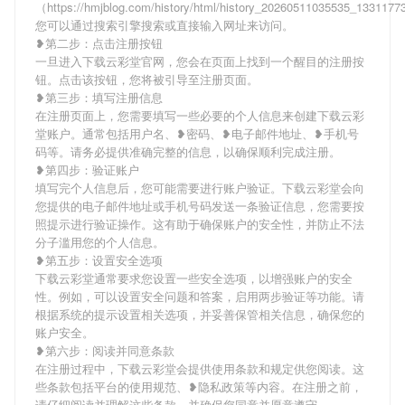
（https://hmjblog.com/history/html/history_20260511035535_133117
您可以通过搜索引擎搜索或直接输入网址来访问。
❥第二步：点击注册按钮
一旦进入下载云彩堂官网，您会在页面上找到一个醒目的注册按
钮。点击该按钮，您将被引导至注册页面。
❥第三步：填写注册信息
在注册页面上，您需要填写一些必要的个人信息来创建下载云彩
堂账户。通常包括用户名、❥密码、❥电子邮件地址、❥手机号
码等。请务必提供准确完整的信息，以确保顺利完成注册。
❥第四步：验证账户
填写完个人信息后，您可能需要进行账户验证。下载云彩堂会向
您提供的电子邮件地址或手机号码发送一条验证信息，您需要按
照提示进行验证操作。这有助于确保账户的安全性，并防止不法
分子滥用您的个人信息。
❥第五步：设置安全选项
下载云彩堂通常要求您设置一些安全选项，以增强账户的安全
性。例如，可以设置安全问题和答案，启用两步验证等功能。请
根据系统的提示设置相关选项，并妥善保管相关信息，确保您的
账户安全。
❥第六步：阅读并同意条款
在注册过程中，下载云彩堂会提供使用条款和规定供您阅读。这
些条款包括平台的使用规范、❥隐私政策等内容。在注册之前，
请仔细阅读并理解这些条款，并确保您同意并愿意遵守。