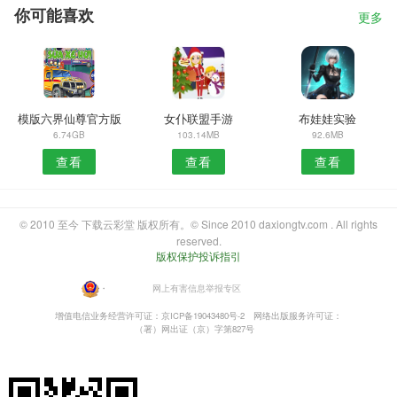
你可能喜欢
更多
模版六界仙尊官方版
女仆联盟手游
布娃娃实验
6.74GB
103.14MB
92.6MB
查看
查看
查看
© 2010 至今 下载云彩堂 版权所有。© Since 2010 daxiongtv.com . All rights
reserved.
版权保护投诉指引
・
网上有害信息举报专区
增值电信业务经营许可证：京ICP备19043480号-2
网络出版服务许可证：
（署）网出证（京）字第827号