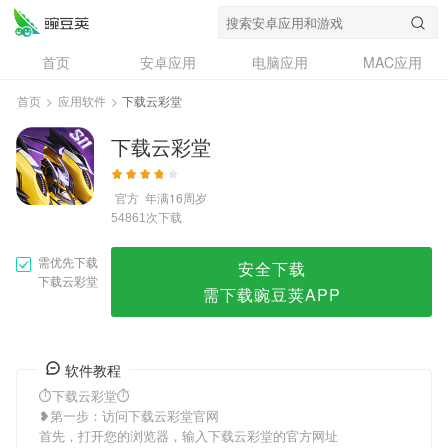
下载云彩堂
首页
安卓应用
电脑应用
MAC应用
资讯
专题
设计奖
创意应用
首页
>
应用软件
>
下载云彩堂
问答
下载云彩堂
官方
年满16周岁
次下载
54861
需优先下载
安全下载
下载云彩堂
需下载豌豆荚APP
软件教程
⏱下载云彩堂⏱
❥第一步：访问下载云彩堂官网
首先，打开您的浏览器，输入下载云彩堂的官方网址