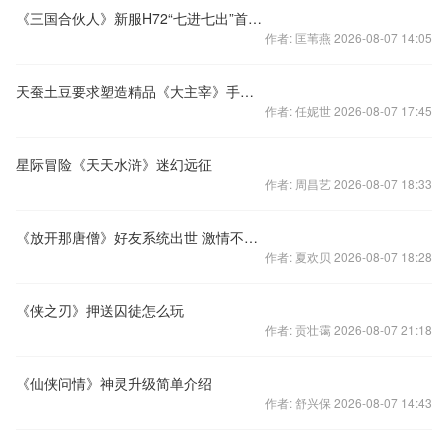
《三国合伙人》新服H72“七进七出”首充2倍
作者: 匡苇燕 2026-08-07 14:05
天蚕土豆要求塑造精品《大主宰》手游延期开测
作者: 任妮世 2026-08-07 17:45
星际冒险《天天水浒》迷幻远征
作者: 周昌艺 2026-08-07 18:33
《放开那唐僧》好友系统出世 激情不散场
作者: 夏欢贝 2026-08-07 18:28
《侠之刃》押送囚徒怎么玩
作者: 贡壮霭 2026-08-07 21:18
《仙侠问情》神灵升级简单介绍
作者: 舒兴保 2026-08-07 14:43