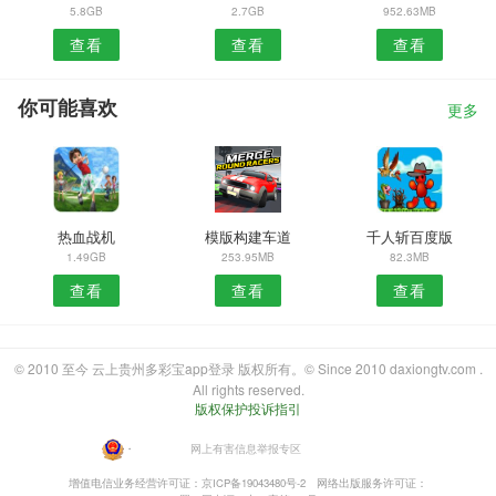
5.8GB
2.7GB
952.63MB
查看
查看
查看
你可能喜欢
更多
热血战机
模版构建车道
千人斩百度版
1.49GB
253.95MB
82.3MB
查看
查看
查看
© 2010 至今 云上贵州多彩宝app登录 版权所有。© Since 2010 daxiongtv.com .
All rights reserved.
版权保护投诉指引
・
网上有害信息举报专区
增值电信业务经营许可证：京ICP备19043480号-2
网络出版服务许可证：