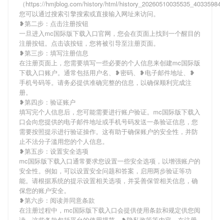
（https://hmjblog.com/history/html/history_20260510035535_403359
您可以通过搜索引擎搜索或直接输入网址来访问。
❥第二步：点击注册按钮
一旦进入mc国际版下载入口官网，您会在页面上找到一个醒目的
注册按钮。点击该按钮，您将被引导至注册页面。
❥第三步：填写注册信息
在注册页面上，您需要填写一些必要的个人信息来创建mc国际版
下载入口账户。通常包括用户名、❥密码、❥电子邮件地址、❥
手机号码等。请务必提供准确完整的信息，以确保顺利完成注
册。
❥第四步：验证账户
填写完个人信息后，您可能需要进行账户验证。mc国际版下载入
口会向您提供的电子邮件地址或手机号码发送一条验证信息，您
需要按照提示进行验证操作。这有助于确保账户的安全性，并防
止不法分子滥用您的个人信息。
❥第五步：设置安全选项
mc国际版下载入口通常要求您设置一些安全选项，以增强账户的
安全性。例如，可以设置安全问题和答案，启用两步验证等功
能。请根据系统的提示设置相关选项，并妥善保管相关信息，确
保您的账户安全。
❥第六步：阅读并同意条款
在注册过程中，mc国际版下载入口会提供使用条款和规定供您阅
读。这些条款包括平台的使用规范、❥隐私政策等内容。在注册