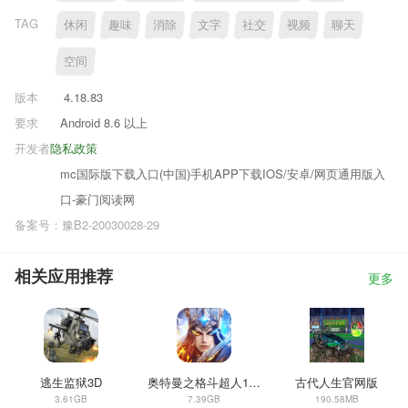
TAG
休闲
趣味
消除
文字
社交
视频
聊天
空间
版本
4.18.83
要求
Android 8.6 以上
开发者
隐私政策
mc国际版下载入口(中国)手机APP下载IOS/安卓/网页通用版入
口-豪门阅读网
备案号：豫B2-20030028-29
相关应用推荐
更多
逃生监狱3D
奥特曼之格斗超人1.7.7
古代人生官网版
3.61GB
7.39GB
190.58MB