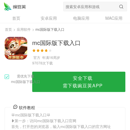
mc国际版下载入口
首页
安卓应用
电脑应用
MAC应用
资讯
专题
设计奖
创意应用
首页
>
应用软件
>
mc国际版下载入口
问答
mc国际版下载入口
官方
年满16周岁
次下载
97078
需优先下载
安全下载
mc国际版下载入口
需下载豌豆荚APP
软件教程
🥁mc国际版下载入口🥁
❥第一步：访问mc国际版下载入口官网
首先，打开您的浏览器，输入mc国际版下载入口的官方网址