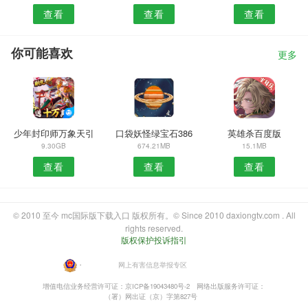
查看
查看
查看
你可能喜欢
更多
少年封印师万象天引
口袋妖怪绿宝石386
英雄杀百度版
9.30GB
674.21MB
15.1MB
查看
查看
查看
© 2010 至今 mc国际版下载入口 版权所有。© Since 2010 daxiongtv.com . All
rights reserved.
版权保护投诉指引
・
网上有害信息举报专区
增值电信业务经营许可证：京ICP备19043480号-2
网络出版服务许可证：
（署）网出证（京）字第827号