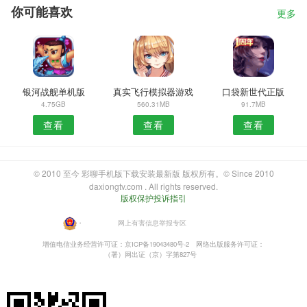
你可能喜欢
更多
银河战舰单机版
真实飞行模拟器游戏
口袋新世代正版
4.75GB
560.31MB
91.7MB
查看
查看
查看
© 2010 至今 彩聊手机版下载安装最新版 版权所有。© Since 2010
daxiongtv.com . All rights reserved.
版权保护投诉指引
・
网上有害信息举报专区
增值电信业务经营许可证：京ICP备19043480号-2
网络出版服务许可证：
（署）网出证（京）字第827号