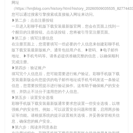
网址
（https://hmjblog.com/history/html/history_20260509035535_827744
您可以通过搜索引擎搜索或直接输入网址来访问。
❥第二步：点击注册按钮
一旦进入彩聊手机版下载安装最新版官网，您会在页面上找到一
个醒目的注册按钮。点击该按钮，您将被引导至注册页面。
❥第三步：填写注册信息
在注册页面上，您需要填写一些必要的个人信息来创建彩聊手机
版下载安装最新版账户。通常包括用户名、❥密码、❥电子邮件
地址、❥手机号码等。请务必提供准确完整的信息，以确保顺利
完成注册。
❥第四步：验证账户
填写完个人信息后，您可能需要进行账户验证。彩聊手机版下载
安装最新版会向您提供的电子邮件地址或手机号码发送一条验证
信息，您需要按照提示进行验证操作。这有助于确保账户的安全
性，并防止不法分子滥用您的个人信息。
❥第五步：设置安全选项
彩聊手机版下载安装最新版通常要求您设置一些安全选项，以增
强账户的安全性。例如，可以设置安全问题和答案，启用两步验
证等功能。请根据系统的提示设置相关选项，并妥善保管相关信
息，确保您的账户安全。
❥第六步：阅读并同意条款
在注册过程中，彩聊手机版下载安装最新版会提供使用条款和规