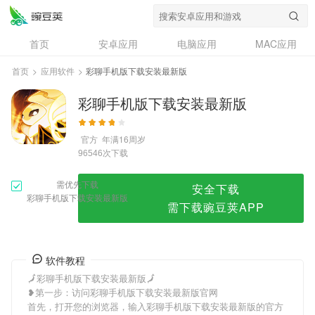
彩聊手机版下载安装最新版
首页
安卓应用
电脑应用
MAC应用
资讯
专题
设计奖
创意应用
首页
>
应用软件
>
彩聊手机版下载安装最新版
问答
彩聊手机版下载安装最新版
官方
年满16周岁
次下载
96546
需优先下载
安全下载
彩聊手机版下载安装最新版
需下载豌豆荚APP
软件教程
🗾彩聊手机版下载安装最新版🗾
❥第一步：访问彩聊手机版下载安装最新版官网
首先，打开您的浏览器，输入彩聊手机版下载安装最新版的官方