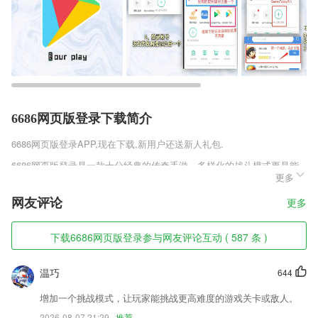
6686网页版登录下载简介
6686网页版登录
APP,现在下载,新用户还送新人礼包.
6686网页版登录是一款十分经典的传奇手游，多样化的战斗模式更是能
更多
够让你体会到游戏带来的魅力，广阔的传奇世界任你探索，高爆率的副本
更是能够让你轻松的领取到强大的装备武器，使你更轻松的沉浸其中，更
网友评论
更多
快的升级变强。
6686网页版登录软件特色
下载6686网页版登录参与网友评论互动 ( 587 条 )
1,【考勤】移动打卡、申诉和审批,自动生成考勤记录;
温巧
644
2,【保证金】在相关服务过程中，对违反国家法律、法规、政策或第三方
申请维权，索赔时，道裕物流有权根据判断，直接使用保证金对第三方进
增加一个挑战模式，让玩家能挑战更高难度的游戏关卡或敌人。
行先行赔付，保障交易另一方权益；如注册会员申请退出道裕网，申请审
2026-08-07 21:29
推荐