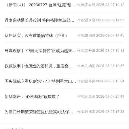
《新闻1+1》 20260727 台风“红霞”预警解除，灾害防范远未结束！
作者:安岩娣 2026-08-07 10:12
丹麦启动延长兵役制 将向格陵兰岛部署兵力
作者:聂亨君 2026-08-07 14:37
从严从实，没有谁能搞特殊（声音）
作者:虞固健 2026-08-07 14:45
外媒观察丨“中国无法替代”正成为越来越多外贸从业者的共识
作者:高丹谦 2026-08-07 10:18
数藏故事 | 他所造的景和境，重峦叠嶂处非人迹所能到达
作者:左功国 2026-08-07 19:57
国务院成立重庆彭水“7·17”特别重大山体崩塌灾害调查评估组
作者:庾裕萍 2026-08-07 16:24
新华网评：“心机商标”该歇歇了
作者:纪彦雨 2026-08-07 20:48
为澳门长期繁荣稳定提供坚实司法保障（庆祝澳门回归25周年）
作者:路成宏 2026-08-07 15:33