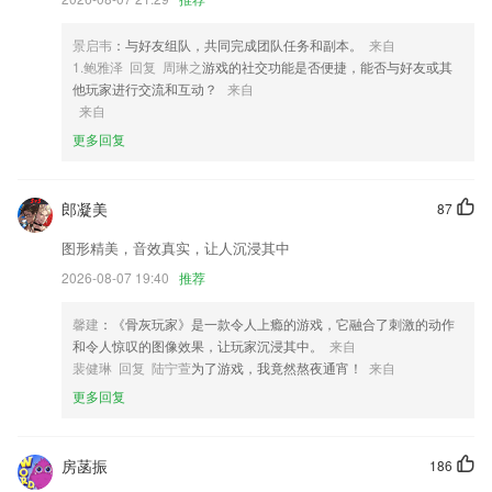
核结算后可退还保证金；
3,提供课内学习所配套的辅导，帮助孩子复习。
景启韦
：与好友组队，共同完成团队任务和副本。
来自
4,每日多样记录 记工时、记账、记事全部搞定
1.鲍雅泽 回复 周琳之
游戏的社交功能是否便捷，能否与好友或其
他玩家进行交流和互动？
来自
5,支持smartlink智能配置，用户使用更加方便简单；
来自
6,支持进行app推广，让其他人申请使用app，还能赚取丰厚赏金
更多回复
6686网页版登录软件优势
1.孩子任何的异常学习动态都能轻松知晓，管理教育更加有方法。
郎凝美
87
2.支持一键收藏功能，能够快速的一键收藏自己喜欢的连环画资源，方便
图形精美，音效真实，让人沉浸其中
为用户提供了超级好用的搜索功能，你想看到连环画手机一键就能找到；
2026-08-07 19:40
推荐
3.直播课程等你学习，名师授课，为大家系统的讲解考试知识，学习专业
考试知识；
馨建
：《骨灰玩家》是一款令人上瘾的游戏，它融合了刺激的动作
和令人惊叹的图像效果，让玩家沉浸其中。
来自
4.针对考研英语精选系列专题，其中部分精品专题包含专属词库。
裴健琳 回复 陆宁萱
为了游戏，我竟然熬夜通宵！
来自
5.我的收藏收藏需要特别注意的题目，时刻加深理解。
更多回复
6.让你轻松在线体验更多优质的学习服务功能
6686网页版登录更新了什么?
房菡振
186
车道级导航体验升级，支持全部机型，道路指引更清晰