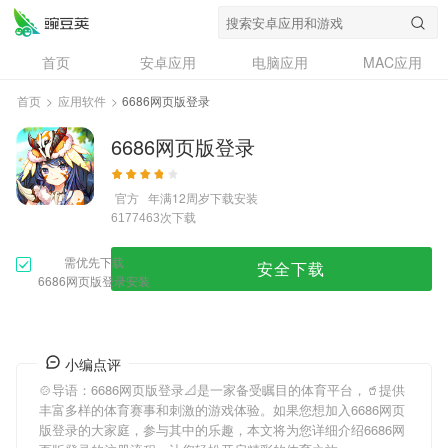
首页
安卓应用
电脑应用
MAC应用
资讯
专题
设计奖
创意应用
首页
>
应用软件
>
6686网页版登录
问答
6686网页版登录
官方
年满12周岁
下载安装
次下载
6177463
需优先下载
安全下载
6686网页版登录安装
小编点评
🍲导语：
6686网页版登录
📐是一家备受瞩目的体育平台，🥤提供
丰富多样的体育赛事和刺激的游戏体验。如果您想加入
6686网页
版登录
的大家庭，参与其中的乐趣，本文将为您详细介绍
6686网