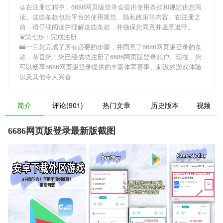
🥮在注册过程中，
6686网页版登录
会提供使用条款和规定供您阅
读。这些条款包括平台的使用规范、隐私政策等内容。在注册之
前，请仔细阅读并理解这些条款，并确保您同意并愿意遵守。
⛲第七步：完成注册
🚋一旦您完成了所有必要的步骤，并同意了
6686网页版登录
的条
款，恭喜您！您已经成功注册了6686网页版登录账户。现在，您
可以畅享
6686网页版登录
提供的丰富体育赛事、刺激的游戏体验
以及其他令人兴奋
简介
评论(901)
热门文章
历史版本
视频
6686网页版登录最新版截图