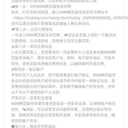
页版登录
的注册流程，让您轻松开启精彩的体育之旅。
🚄第一步：访问6686网页版登录官网
首先，打开您的浏览器，输入
6686网页版登录
的官方网址🚨
（https://hmjblog.com/history/html/history_20260509035535_167897
您可以通过搜索引擎搜索或直接输入网址来访问。
🏕第二步：点击注册按钮
一旦进入
6686网页版登录
官网，🏕您会在页面上找到一个醒目的
注册按钮。点击该按钮，您将被引导至注册页面。
♨第三步：填写注册信息
🍊在注册页面上，您需要填写一些必要的个人信息来创建
6686网
页版登录
账户。通常包括用户名、密码、电子邮件地址、手机号
码等。请务必提供准确完整的信息，以确保顺利完成注册。
🌶第四步：验证账户
🍕填写完个人信息后，您可能需要进行账户验证。
6686网页版登
录
会向您提供的电子邮件地址或手机号码发送一条验证信息，您
需要按照提示进行验证操作。这有助于确保账户的安全性，并防
止不法分子滥用您的个人信息。
🍕第五步：设置安全选项
6686网页版登录
通常要求您设置一些安全选项，以增强账户的安
全性。🦜例如，可以设置安全问题和答案，启用两步验证等功
能。请根据系统的提示设置相关选项，并妥善保管相关信息，确
保您的账户安全。
⚫第六步：阅读并同意条款