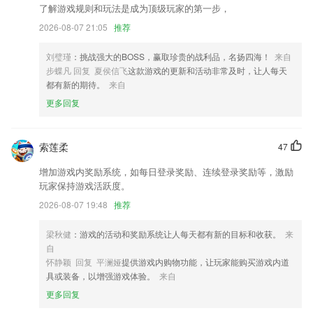
了解游戏规则和玩法是成为顶级玩家的第一步，
新增总计显示班次的天数信息
2026-08-07 21:05
推荐
增加权限校验
刘璧瑾
：挑战强大的BOSS，赢取珍贵的战利品，名扬四海！
来自
离线上传优化
步蝶凡 回复 夏侯信飞
这款游戏的更新和活动非常及时，让人每天
新增多种精美水印模板，免费下载
都有新的期待。
来自
优化了快讯频道列表页与详情页的交互，更便捷的快讯浏览期待你的体验
更多回复
~
联系我们
索莲柔
47
以上就是6686网页版登录的介绍，如果您喜欢这款软件，您可以到应用
商店进行打分评论，说出您的使用经历，以帮助我们更好的对产品进行优
增加游戏内奖励系统，如每日登录奖励、连续登录奖励等，激励
化修改。
玩家保持游戏活跃度。
2026-08-07 19:48
推荐
梁秋健
：游戏的活动和奖励系统让人每天都有新的目标和收获。
来
自
怀静颖 回复 平澜娅
提供游戏内购物功能，让玩家能购买游戏内道
具或装备，以增强游戏体验。
来自
更多回复