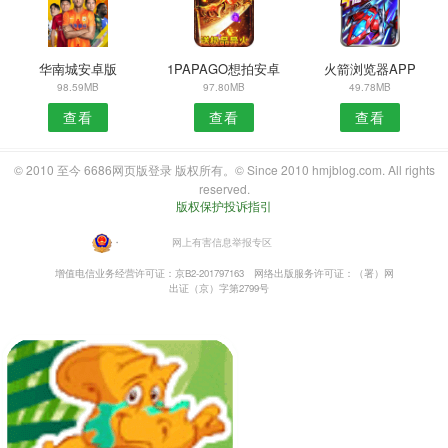
华南城安卓版
1PAPAGO想拍安卓
火箭浏览器APP
98.59MB
97.80MB
49.78MB
查看
查看
查看
© 2010 至今 6686网页版登录 版权所有。© Since 2010 hmjblog.com. All rights
reserved.
版权保护投诉指引
・
网上有害信息举报专区
增值电信业务经营许可证：京B2-201797163
网络出版服务许可证：（署）网
出证（京）字第2799号