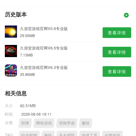
历史版本
久游堂游戏官网V0.6专业版
查看详情
29.56MB
久游堂游戏官网V6.5专业版
查看详情
7.13MB
久游堂游戏官网V6.3专业版
查看详情
35.86MB
相关信息
大小
82.51MB
时间
2026-08-08 19:11
分类
惊悚
网络游戏
宠物养成
趣味
TAG
扑克棋牌
趣味
关卡塔防
游戏工具
卡牌对战