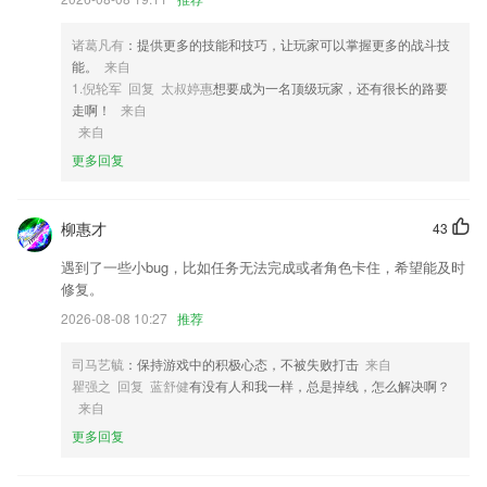
4,可以浏览详细的知识点介绍，学习更多重要知识内容；
5,各种不同滤镜等你来使用哦，真实自然的滤镜，在视频的使用也能更加
诸葛凡有
：提供更多的技能和技巧，让玩家可以掌握更多的战斗技
的真实！
能。
来自
6,帮助厘清核对条目众多的借贷案件金额，算清利息。方便提起准确的诉
1.倪轮军 回复 太叔婷惠
想要成为一名顶级玩家，还有很长的路要
讼金额。支持语音和文字的输入。人工智能识别借和还。
走啊！
来自
来自
久游堂游戏官网软件优势
更多回复
1.让你的孩子可以接受专业的演讲口才教学的平台，很多朋友担心自己的
孩子说话不利索；
柳惠才
43
2.·用户随时随地可以点一点、看一看、学一学，无论是对纯兴趣熏陶体
验，还是传承地方文化，都有积极的示范意义
遇到了一些小bug，比如任务无法完成或者角色卡住，希望能及时
修复。
3.自考报名考试资讯头条
2026-08-08 10:27
推荐
4.★课前课中课后，预习复习练习，养成学习好习惯
5.章节练习 错题巩固 海量题库，一网打尽，让你快速通关
司马艺毓
：保持游戏中的积极心态，不被失败打击
来自
瞿强之 回复 蓝舒健
有没有人和我一样，总是掉线，怎么解决啊？
6.在线可以购买教材的缩略图，个人的购买记录可以随时查询查看
来自
久游堂游戏官网更新了什么?
更多回复
新增人才订阅功能，多省份及多证书类别订阅人才电话公开情况。