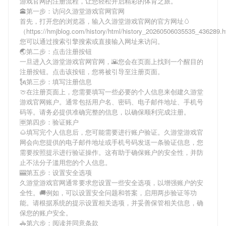
游戏官网
的注册流程，让您轻松开启精彩的体育之旅。
🕋第一步：访问久游堂游戏官网官网
首先，打开您的浏览器，输入
久游堂游戏官网
的官方网址🥚
（https://hmjblog.com/history/html/history_20260506035535_436289
您可以通过搜索引擎搜索或直接输入网址来访问。
🌏第二步：点击注册按钮
一旦进入
久游堂游戏官网
官网，🌇您会在页面上找到一个醒目的
注册按钮。点击该按钮，您将被引导至注册页面。
🗽第三步：填写注册信息
🍈在注册页面上，您需要填写一些必要的个人信息来创建
久游堂
游戏官网
账户。通常包括用户名、密码、电子邮件地址、手机号
码等。请务必提供准确完整的信息，以确保顺利完成注册。
🈸第四步：验证账户
🌰填写完个人信息后，您可能需要进行账户验证。
久游堂游戏官
网
会向您提供的电子邮件地址或手机号码发送一条验证信息，您
需要按照提示进行验证操作。这有助于确保账户的安全性，并防
止不法分子滥用您的个人信息。
🎰第五步：设置安全选项
久游堂游戏官网
通常要求您设置一些安全选项，以增强账户的安
全性。🚚例如，可以设置安全问题和答案，启用两步验证等功
能。请根据系统的提示设置相关选项，并妥善保管相关信息，确
保您的账户安全。
🚓第六步：阅读并同意条款