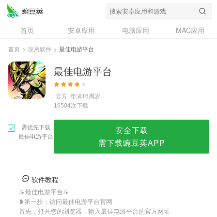
最佳电游平台
首页
安卓应用
电脑应用
MAC应用
资讯
专题
设计奖
创意应用
首页
>
应用软件
>
最佳电游平台
问答
最佳电游平台
官方
年满16周岁
次下载
16504
需优先下载
安全下载
最佳电游平台
需下载豌豆荚APP
软件教程
🍙最佳电游平台🍙
❥第一步：访问最佳电游平台官网
首先，打开您的浏览器，输入最佳电游平台的官方网址