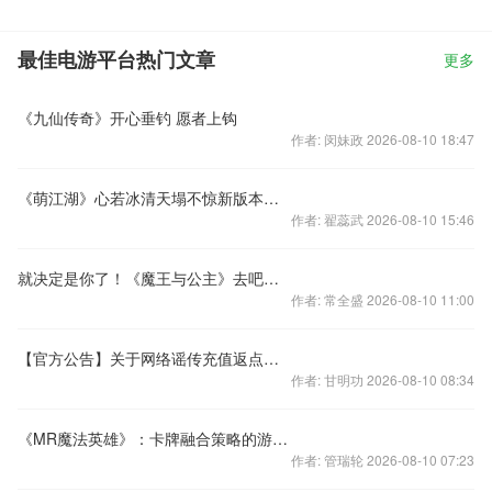
最佳电游平台热门文章
更多
《九仙传奇》开心垂钓 愿者上钩
作者: 闵妹政 2026-08-10 18:47
《萌江湖》心若冰清天塌不惊新版本心法初探
作者: 翟蕊武 2026-08-10 15:46
就决定是你了！《魔王与公主》去吧萌大耳
作者: 常全盛 2026-08-10 11:00
【官方公告】关于网络谣传充值返点问题的重要公告
作者: 甘明功 2026-08-10 08:34
《MR魔法英雄》：卡牌融合策略的游戏新体验
作者: 管瑞轮 2026-08-10 07:23