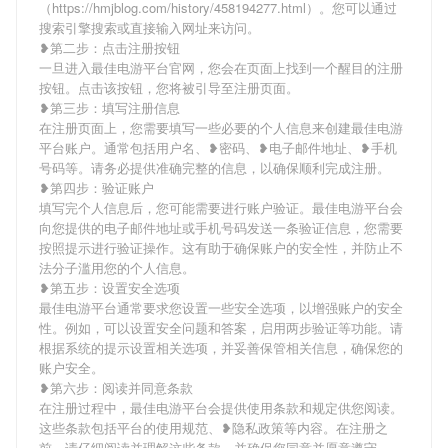
（https://hmjblog.com/history/458194277.html）。您可以通过
搜索引擎搜索或直接输入网址来访问。
❥第二步：点击注册按钮
一旦进入最佳电游平台官网，您会在页面上找到一个醒目的注册
按钮。点击该按钮，您将被引导至注册页面。
❥第三步：填写注册信息
在注册页面上，您需要填写一些必要的个人信息来创建最佳电游
平台账户。通常包括用户名、❥密码、❥电子邮件地址、❥手机
号码等。请务必提供准确完整的信息，以确保顺利完成注册。
❥第四步：验证账户
填写完个人信息后，您可能需要进行账户验证。最佳电游平台会
向您提供的电子邮件地址或手机号码发送一条验证信息，您需要
按照提示进行验证操作。这有助于确保账户的安全性，并防止不
法分子滥用您的个人信息。
❥第五步：设置安全选项
最佳电游平台通常要求您设置一些安全选项，以增强账户的安全
性。例如，可以设置安全问题和答案，启用两步验证等功能。请
根据系统的提示设置相关选项，并妥善保管相关信息，确保您的
账户安全。
❥第六步：阅读并同意条款
在注册过程中，最佳电游平台会提供使用条款和规定供您阅读。
这些条款包括平台的使用规范、❥隐私政策等内容。在注册之
前，请仔细阅读并理解这些条款，并确保您同意并愿意遵守。