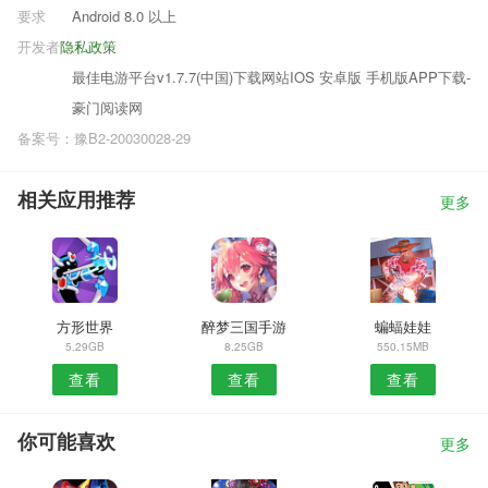
要求
Android 8.0 以上
开发者
隐私政策
最佳电游平台v1.7.7(中国)下载网站IOS 安卓版 手机版APP下载-
豪门阅读网
备案号：豫B2-20030028-29
相关应用推荐
更多
方形世界
醉梦三国手游
蝙蝠娃娃
5.29GB
8.25GB
550.15MB
查看
查看
查看
你可能喜欢
更多