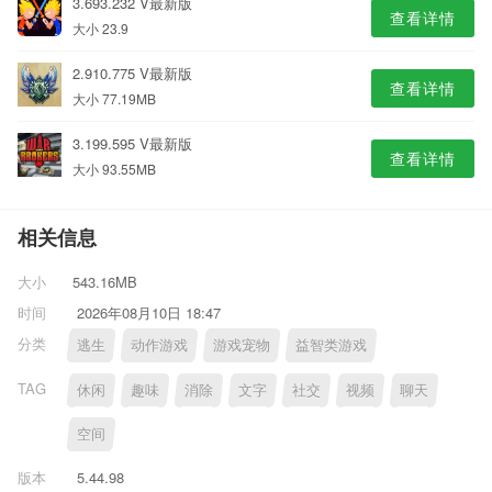
3.693.232 V最新版
查看详情
大小 23.9
2.910.775 V最新版
查看详情
大小 77.19MB
3.199.595 V最新版
查看详情
大小 93.55MB
相关信息
大小
543.16MB
时间
2026年08月10日 18:47
分类
逃生
动作游戏
游戏宠物
益智类游戏
TAG
休闲
趣味
消除
文字
社交
视频
聊天
空间
版本
5.44.98