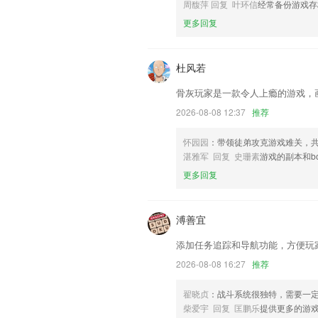
联系我们
周馥萍 回复 叶环信
经常备份游戏存
以上就是千牛2019版下载的介绍，如果
更多回复
以帮助我们更好的对产品进行优化修改。
杜风若
骨灰玩家是一款令人上瘾的游戏，
2026-08-08 12:37
推荐
怀园园
：带领徒弟攻克游戏难关，
湛雅军 回复 史珊素
游戏的副本和b
更多回复
溥善宜
添加任务追踪和导航功能，方便玩
2026-08-08 16:27
推荐
翟晓贞
：战斗系统很独特，需要一
柴爱宇 回复 匡鹏乐
提供更多的游