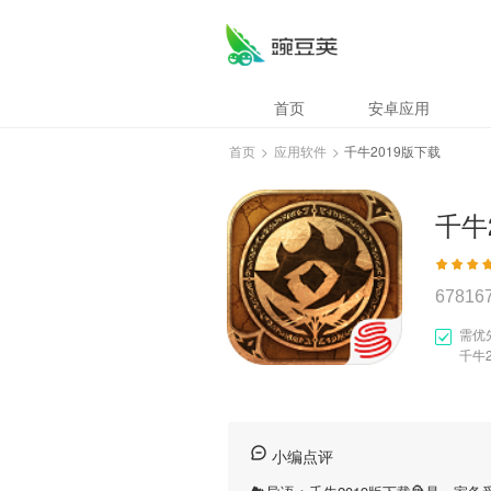
首页
安卓应用
首页
>
应用软件
>
千牛2019版下载
千牛
67816
需优
千牛
小编点评