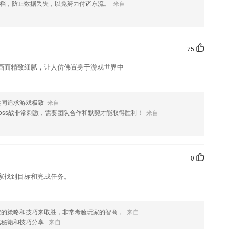
档，防止数据丢失，以免努力付诸东流。
来自
您喜欢这款软件，您可以到应用商店进行打分评论，说出您的使用经历，
75
画面精致细腻，让人仿佛置身于游戏世界中
共同追求游戏极致
来自
oss战非常刺激，需要团队合作和默契才能取得胜利！
来自
0
家找到目标和完成任务。
定的策略和技巧来取胜，非常考验玩家的智商，
来自
戏秘籍和技巧分享
来自