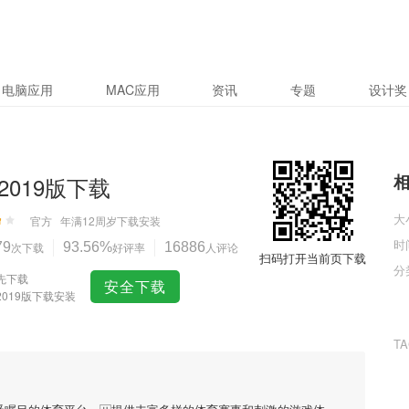
电脑应用
MAC应用
资讯
专题
设计奖
2019版下载
大
官方
年满12周岁
下载安装
时
79
次下载
93.56%
好评率
16886
人评论
扫码打开当前页下载
分
先下载
安全下载
2019版下载安装
T