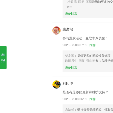
1.柳香德 回复 匡菊婵
增加更多的
来自
1.建设全省统一继续医学教育网络学习平
更多回复
2.能够运用的功能也是十分的多
3.四个维度科学地检查志愿者表，并自定义
惠彦敬
4.常用英语单词学习，除了掌握英语单词
参与游戏活动，赢取丰厚奖励！
5.北辰遴选app北辰遴选教师端
2026-08-08 07:32
推荐
6.不仅是家园沟通APP平台,更是园长的
事查看管理等,便捷实现园务沟通。
举
柴友莺
：提供更多的游戏设置选项
千牛2019版下载更新了什么?
报
欧阳晨生 回复 胥山浩
参加各种活
更多回复
现在“死之钟”是名符其实的「死之钟」了
支持亮度调节，夜间看漫画不伤眼睛
利阳厚
解决了若干问题；
全面支持16个途经点，驾货摩骑步行，通
是否有足够的更新和维护支持？
全新推出万圣节滤镜，节日氛围满满
2026-08-08 06:59
推荐
解决部分相机出现的自动旋转出错的问题
东洁婵
：坚持每天登录游戏，领取