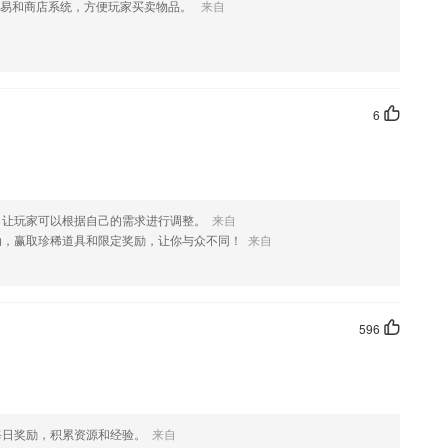
交易和商店系统，方便玩家买卖物品。
来自
台，开展重大专项培训活动；
“专家级”志愿者程序
6
的中文意义之外还有详细的用法解释；
移动智慧顾问,轻松完成全员师生信息及考勤管理,园所通知发布,全员新鲜
，让玩家可以根据自己的需求进行调整。
来自
动，赢取珍稀道具和限定奖励，让你与众不同！
来自
，感谢用户胡小波来信提供创意
596
通能用
。
每日奖励，积累资源和经验。
来自