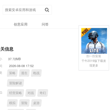
创意应用
问答
相关信息
扫一扫安装
小
37.72MB
千牛2019版下载发
现更多
间
2026-08-08 17:52
类
策略
逃生
枪战
冒险解谜
AG
经营策略
对战
奇幻
模拟
冒险
桌游