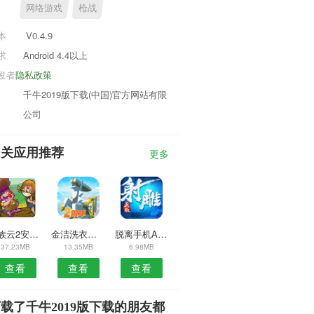
网络游戏
枪战
本
V0.4.9
求
Android 4.4以上
发者
隐私政策
千牛2019版下载(中国)官方网站有限
公司
相关应用推荐
更多
水族云2安卓版
金洁洗衣安卓版
脱离手机APP
37.23MB
13.35MB
6.98MB
查看
查看
查看
载了千牛2019版下载的朋友都