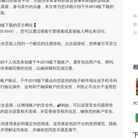
备受瞩目的体育平台，🈂提供丰富多样的体育赛事和刺激的游戏体
大家庭，参与其中的乐趣，本文将为您详细介绍
千牛2019版下载
的
之旅。
版
要
19版下载
的官方网址💈
ory/08280303.html）。您可以通过搜索引擎搜索或直接输入网址来访问。
开
您会在页面上找到一个醒目的注册按钮。点击该按钮，您将被引导至注
要的个人信息来创建
千牛2019版下载
账户。通常包括用户名、密码、
提供准确完整的信息，以确保顺利完成注册。
行账户验证。
千牛2019版下载
会向您提供的电子邮件地址或手机号码
进行验证操作。这有助于确保账户的安全性，并防止不法分子滥用您
全选项，以增强账户的安全性。🔐例如，可以设置安全问题和答
统的提示设置相关选项，并妥善保管相关信息，确保您的账户安全。
提供使用条款和规定供您阅读。这些条款包括平台的使用规范、隐私
读并理解这些条款，并确保您同意并愿意遵守。
下