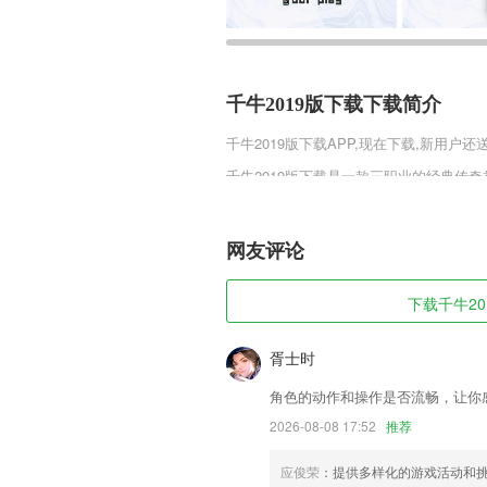
千牛2019版下载下载简介
千牛2019版下载
APP,现在下载,新用户还
千牛2019版下载是一款三职业的经典传
能都是非常强大的，而且这款游戏的三个
击技能还可以进行升级。
网友评论
千牛2019版下载软件特色
1,能够与教师们共同的交流探讨；
下载千牛20
2,※ 可以自由的进行模型创建
3,【证件照】证件照不用去照相馆拍摄，
胥士时
4,实时公交、站点查询
角色的动作和操作是否流畅，让你
5,【击破弱点】
2026-08-08 17:52
推荐
6,各地专线物流信息，手机一键查询。
应俊荣
：提供多样化的游戏活动和
千牛2019版下载软件优势