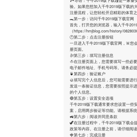
🏞导语：
千牛2019版下载
🗿是一家
验。如果您想加入
千牛2019版下载
的
注册流程，让您轻松开启精彩的体育
🐊第一步：访问千牛2019版下载官网
首先，打开您的浏览器，输入
千牛20
（https://hmjblog.com/hist
🕐第二步：点击注册按钮
一旦进入
千牛2019版下载
官网，🚨
册页面。
🎻第三步：填写注册信息
🍅在注册页面上，您需要填写一些必
电子邮件地址、手机号码等。请务必
🍵第四步：验证账户
🥮填写完个人信息后，您可能需要进
发送一条验证信息，您需要按照提示
的个人信息。
🔵第五步：设置安全选项
千牛2019版下载
通常要求您设置一些安
案，启用两步验证等功能。请根据系
🚜第六步：阅读并同意条款
🦖在注册过程中，
千牛2019版下载
会
政策等内容。在注册之前，请仔细阅
🍓第七步：完成注册