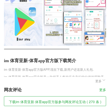
im 体育亚新·体育app官方版下载简介
im 体育亚新·体育app官方版
APP,现在下载,新用户还送新人礼包.
im 体育亚新·体育app官方版是一款超高人气的东方玄幻的仙侠的冒险手
更多
游，在游戏中你可以体验到非常棒的游戏体验，同时在游戏中享受更加出
色的情缘的游戏体验哦，同时各种丰富的仙侠的战斗体验哦，每天都会享
网友评论
更多
受到非常棒的东方玄幻的体验哦。
im 体育亚新·体育app官方版软件特色
下载im 体育亚新·体育app官方版参与网友评论互动 ( 270 条 )
1,即时外呼模式，一键发起，方便易用；