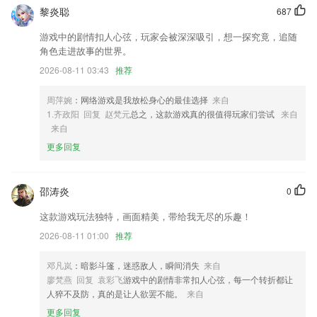
黎炎聪
687
2,每日实时旁观高手对战，美女主播解说，可与棋友对屏言欢！
3,诉讼指南:为诉讼人提供诉讼帮助服务
游戏中的剧情扣人心弦，玩家会被深深吸引，想一探究竟，追随
角色走进故事的世界。
4,【录屏转gif】:录制手机使用过程或者手机正在播放的视频自动制作生
2026-08-11 03:43
推荐
成gif动图，是手机录像的宝。
5,实用贴心功能，随身错题本和2265学习笔记，时常查看练习，减少错误
周萍婉
：网络游戏是我放松身心的最佳选择
来自
几率。
1.齐政阳 回复 赵梵元
总之，这款游戏真的很值得玩家们尝试
来自
6,不仅汇聚了很多的优秀作品，还有非常多的优秀作家。
来自
更多回复
im 体育亚新·体育app官方版软件优势
1.·有模拟考场、历年真题练习、每日一练、快速练习、考点练习、考试
押题、做题记录等多种学习与做题模式、丰富多样化的陪你一起考电工
邵涛炎
0
2.用户如果在软件中遇到了任何有需要的试题或者是掌握不牢靠的知识点
这款游戏玩法独特，画面精美，带给我无尽的乐趣！
内容，可以让用户添加到自己的试题收藏夹中，然后就可以在有需要的时
2026-08-11 01:00
推荐
候进行查看了
3.驾驶员复训无需愁，的士路面客货运输驾驶员赶紧来学习。
邓凡岚
：暗影斗篷，迷惑敌人，瞬间消失
来自
廖梵燕 回复 袁彩飞
游戏中的剧情非常扣人心弦，每一个转折都让
4.·创新的社交媒体式订阅机制，充分利用碎片时间，像刷头条微博公众
人猝不及防，真的是让人欲罢不能。
来自
号那样
更多回复
5.帮助孩子用编程思维和前沿的眼光看世界、学知识，书写自己的未来。