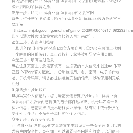
将为您详细介绍
im 体育亚新·体育app官方版
的注册流程，让您轻
松开启精彩的体育之旅。
🚢第一步：访问im 体育亚新·体育app官方版官网
首先，打开您的浏览器，输入
im 体育亚新·体育app官方版
的官方
网址🦕
（https://hmjblog.com/game/html/game_20260709045317_982232.h
您可以通过搜索引擎搜索或直接输入网址来访问。
🧀第二步：点击注册按钮
一旦进入
im 体育亚新·体育app官方版
官网，🕡您会在页面上找到
一个醒目的注册按钮。点击该按钮，您将被引导至注册页面。
🙎第三步：填写注册信息
🎹在注册页面上，您需要填写一些必要的个人信息来创建
im 体育
亚新·体育app官方版
账户。通常包括用户名、密码、电子邮件地
址、手机号码等。请务必提供准确完整的信息，以确保顺利完成
注册。
🎇第四步：验证账户
🏩填写完个人信息后，您可能需要进行账户验证。
im 体育亚新·
体育app官方版
会向您提供的电子邮件地址或手机号码发送一条
验证信息，您需要按照提示进行验证操作。这有助于确保账户的
安全性，并防止不法分子滥用您的个人信息。
💮第五步：设置安全选项
im 体育亚新·体育app官方版
通常要求您设置一些安全选项，以增
强账户的安全性。🍑例如，可以设置安全问题和答案，启用两步