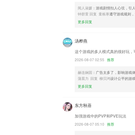
账目流水显示使用了哪种优惠券
闻人淑媛
：游戏剧情扣人心弦，引
优化了尺码温馨提示等文案内容
钟群萱 回复 童栋寒
遵守游戏规则，
更多回复
客户单据确认支持导出
联系我们
以上就是k1体育app手机官网下载的介
汤桦燕
用经历，以帮助我们更好的对产品进行优
这个游戏的多人模式真的很好玩，
2026-08-07 02:55
推荐
赫连娴固
：广告太多了，影响游戏
蒲晨力 回复 柳贝鸿
设计公平的游
更多回复
东方秋蓓
加强游戏中的PVP和PVE玩法
2026-08-07 05:10
推荐