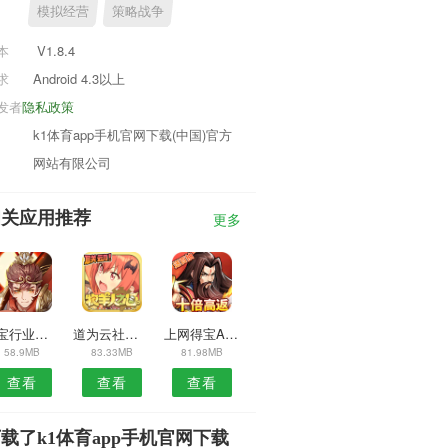
模拟经营
策略战争
本
V1.8.4
求
Android 4.3以上
发者
隐私政策
k1体育app手机官网下载(中国)官方
网站有限公司
相关应用推荐
更多
珠宝行业网APP
道为云社区安卓版
上网得宝APP
58.9MB
83.33MB
81.98MB
查看
查看
查看
载了k1体育app手机官网下载