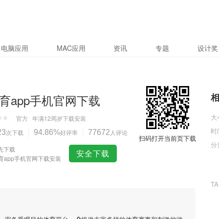
电脑应用
MAC应用
资讯
专题
设计奖
体育app手机官网下载
大
官方
年满12周岁
下载安装
时
23
次下载
94.86%
好评率
77672
人评论
扫码打开当前页下载
分
先下载
安全下载
体育app手机官网下载安装
T