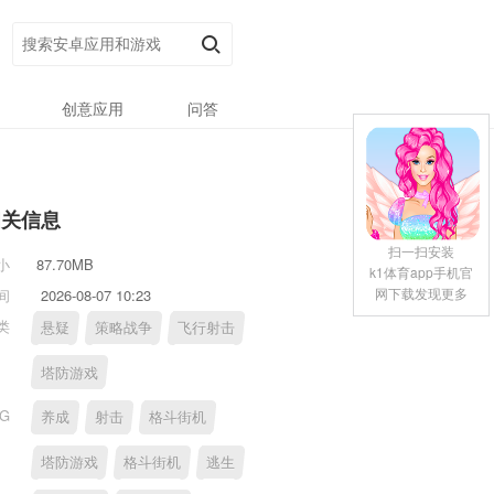
创意应用
问答
相关信息
扫一扫安装
小
87.70MB
k1体育app手机官
网下载发现更多
间
2026-08-07 10:23
类
悬疑
策略战争
飞行射击
塔防游戏
AG
养成
射击
格斗街机
塔防游戏
格斗街机
逃生