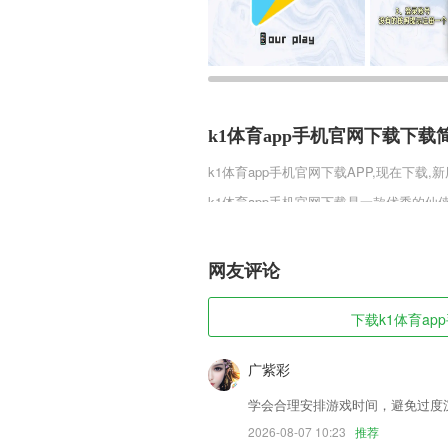
k1体育app手机官网下载下载
k1体育app手机官网下载
APP,现在下载,
k1体育app手机官网下载是一款优秀的
且可以拥有很多非常真实的捏脸选项，自
获得最真实而且优秀的游戏体验，完成的
网友评论
k1体育app手机官网下载软件
1,发票查验:通过APP/扫码枪扫描发票
下载k1体育app
普通发票、增值税电子普通发票、增值税普
二手车销售统一发票、区块链发票等
广紫彩
2,贷款客户注册时，会进行实名认证与手
学会合理安排游戏时间，避免过度
3,十年真题，五大专项：提供十余年国
项，分类160个考点，每个考点专项练习
2026-08-07 10:23
推荐