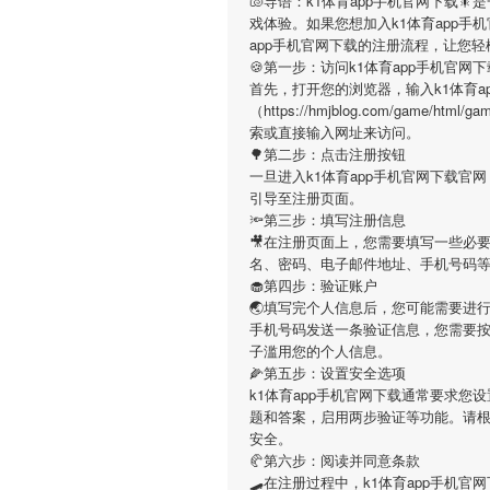
🐚导语：
k1体育app手机官网下载
🎇
戏体验。如果您想加入
k1体育app手
app手机官网下载
的注册流程，让您轻
🍪第一步：访问k1体育app手机官网
首先，打开您的浏览器，输入
k1体育
（https://hmjblog.com/game/ht
索或直接输入网址来访问。
🌳第二步：点击注册按钮
一旦进入
k1体育app手机官网下载
官网
引导至注册页面。
🔦第三步：填写注册信息
🎥在注册页面上，您需要填写一些必
名、密码、电子邮件地址、手机号码
🧁第四步：验证账户
🌏填写完个人信息后，您可能需要进
手机号码发送一条验证信息，您需要
子滥用您的个人信息。
🌽第五步：设置安全选项
k1体育app手机官网下载
通常要求您设
题和答案，启用两步验证等功能。请
安全。
🥐第六步：阅读并同意条款
🛹在注册过程中，
k1体育app手机官