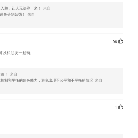
人入胜，让人无法停下来！
来自
避免受到惩罚！
来自
绍，如果您喜欢这款软件，您可以到应用商店进行打分评论，说出您的使
96
化修改。
可以和朋友一起玩
体验！
来自
戏机制和平衡的角色能力，避免出现不公平和不平衡的情况
来自
1