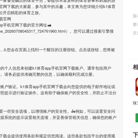
是一家备受瞩目的体育平台，🥀提供丰富多样的体育赛事和刺激的游
机官网下载
的大家庭，参与其中的乐趣，本文将为您详细介绍
k1体育
松开启精彩的体育之旅。
版
下载官网
要
app手机官网下载
的官方网址🛥
ml/game_20260708045317_724761960.html）。您可以通过搜索引擎搜
开
，⚓️您会在页面上找到一个醒目的注册按钮。点击该按钮，您将被
要的个人信息来创建
k1体育app手机官网下载
账户。通常包括用户
等。请务必提供准确完整的信息，以确保顺利完成注册。
行账户验证。
k1体育app手机官网下载
会向您提供的电子邮件地址或
按照提示进行验证操作。这有助于确保账户的安全性，并防止不法分
置一些安全选项，以增强账户的安全性。🛵例如，可以设置安全问
根据系统的提示设置相关选项，并妥善保管相关信息，确保您的账户
下
网下载
会提供使用条款和规定供您阅读。这些条款包括平台的使用规