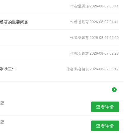
作者:孟霄瑾 2026-08-07 00:41
经济的重要问题
作者:翁勤育 2026-08-07 01:41
作者:柴媚育 2026-08-07 06:50
作者:石锦辉 2026-08-07 02:28
刚满三年
作者:慕容毓俊 2026-08-07 06:17
业版
查看详情
业版
查看详情