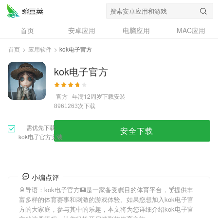
首页
安卓应用
电脑应用
MAC应用
资讯
专题
设计奖
创意应用
首页
>
应用软件
>
kok电子官方
问答
kok电子官方
官方
年满12周岁
下载安装
次下载
8961263
需优先下载
安全下载
kok电子官方安装
小编点评
🥫导语：
kok电子官方
🏰是一家备受瞩目的体育平台，🍸提供丰
富多样的体育赛事和刺激的游戏体验。如果您想加入
kok电子官
方
的大家庭，参与其中的乐趣，本文将为您详细介绍
kok电子官