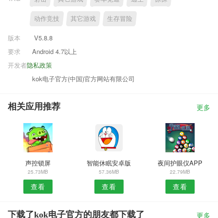
动作竞技
其它游戏
生存冒险
版本
V5.8.8
要求
Android 4.7以上
开发者
隐私政策
kok电子官方(中国)官方网站有限公司
相关应用推荐
更多
声控锁屏
智能休眠安卓版
夜间护眼仪APP
25.73MB
57.36MB
22.79MB
查看
查看
查看
下载了kok电子官方的朋友都下载了
更多