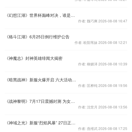
《幻想江湖》世界杯巅峰对决，谁是赢家
作者: 魏巧爽 2026-08-08 16:47
《格斗江湖》6月25日例行维护公告
作者: 欧阳苇妹 2026-08-08 12:21
《神魔志》封神英雄绯闻大揭密
作者: 柳媚泽 2026-08-08 10:39
《暗黑战神》新服火爆开启 六大活动等你参与
作者: 匡桦纯 2026-08-08 19:56
《战神黎明》7月17日震撼封测 为女神而战
作者: 沈世月 2026-08-08 13:56
《神域之光》新服“烈焰风暴” 27日正式开启
作者: 燕维武 2026-08-08 17:25