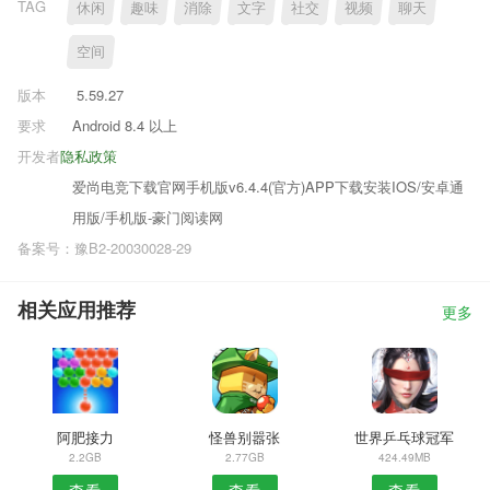
TAG
休闲
趣味
消除
文字
社交
视频
聊天
空间
版本
5.59.27
要求
Android 8.4 以上
开发者
隐私政策
爱尚电竞下载官网手机版v6.4.4(官方)APP下载安装IOS/安卓通
用版/手机版-豪门阅读网
备案号：豫B2-20030028-29
相关应用推荐
更多
阿肥接力
怪兽别嚣张
世界乒乓球冠军
2.2GB
2.77GB
424.49MB
查看
查看
查看