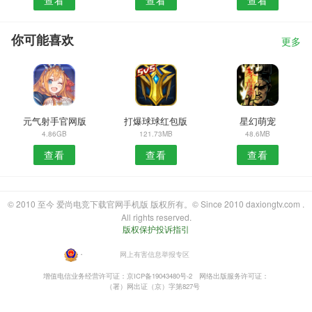
你可能喜欢
更多
元气射手官网版
打爆球球红包版
星幻萌宠
4.86GB
121.73MB
48.6MB
查看
查看
查看
© 2010 至今 爱尚电竞下载官网手机版 版权所有。© Since 2010 daxiongtv.com .
All rights reserved.
版权保护投诉指引
・
网上有害信息举报专区
增值电信业务经营许可证：京ICP备19043480号-2
网络出版服务许可证：
（署）网出证（京）字第827号