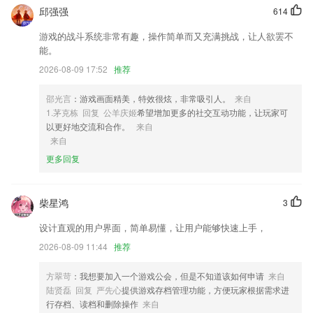
1,根据提供的趣味游戏，打开就能马上学习
邱强强
614
2,用地图就近找心仪车辆(亦可自定条件),自助下单。快来租邻居Ta的车,
游戏的战斗系统非常有趣，操作简单而又充满挑战，让人欲罢不
来场美丽邂逅吧。
能。
3,视频课堂，请有专业的指导老师进行试题讲解解析，帮助用户更加高效
2026-08-09 17:52
推荐
的领悟掌握；
4,剪映官方免费版醒图国际版app轻颜相机最新版本2023醒图相机软件醒
邵光言
：游戏画面精美，特效很炫，非常吸引人。
来自
图官方正版faceu激萌美颜相机最新版本faceu激萌相机最新版本2023剪
1.茅克栋 回复 公羊庆姬
希望增加更多的社交互动功能，让玩家可
映专业版app2023激萌相机faceu官方版黑罐头手机版激萌快手相机软件
以更好地交流和合作。
来自
醒图专业版剪映经典版本剪映00最新版本2023新版剪映ios版本醒图ios版
来自
轻颜相机苹果版免费版苹果faceu激萌最新版本剪映专业版pc端
更多回复
5,智能学习:发现弱点,透过智能推送个人化练习,针对性清除弱点,巩固已
学知识点
柴星鸿
3
6,以派语为依据创建家族树、全景图清晰明了， 代际关系明确
设计直观的用户界面，简单易懂，让用户能够快速上手，
悠闲红中麻将下载安装软件优势
2026-08-09 11:44
推荐
1.：抬手间，难题灰飞烟灭，轻轻松松即可快速查找答案；
方翠苛
：我想要加入一个游戏公会，但是不知道该如何申请
来自
2.·专项课程是非常多的，可为各行业从业者提供学习上的帮助
陆贤磊 回复 严先心
提供游戏存档管理功能，方便玩家根据需求进
3.方言语音读题，提供卫藏、安多、康巴三种方言的题库朗读，符合广大
行存档、读档和删除操作
来自
藏族朋友的需求；