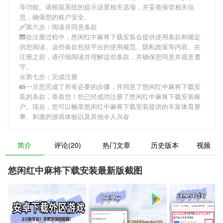
等功能。请根据系统的提示设置相关选项，并妥善保管相关信
息，确保您的账户安全。
🛶第六步：阅读并同意条款
🎹在注册过程中，
悠闲红中麻将下载安装
会提供使用条款和规定
供您阅读。这些条款包括平台的使用规范、隐私政策等内容。在
注册之前，请仔细阅读并理解这些条款，并确保您同意并愿意遵
守。
㊙第七步：完成注册
📸一旦您完成了所有必要的步骤，并同意了
悠闲红中麻将下载安
装
的条款，恭喜您！您已经成功注册了悠闲红中麻将下载安装账
户。现在，您可以畅享
悠闲红中麻将下载安装
提供的丰富体育赛
事、刺激的游戏体验以及其他令人兴奋
简介
评论(20)
热门文章
历史版本
视频
悠闲红中麻将下载安装最新版截图