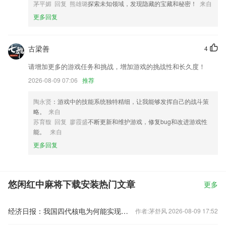
应用商店进行打分评论，说出您的使用经历，以帮助我们更好的对产品进
茅平媚 回复 熊雄璐
探索未知领域，发现隐藏的宝藏和秘密！
来自
行优化修改。
更多回复
古梁善
4
请增加更多的游戏任务和挑战，增加游戏的挑战性和长久度！
2026-08-09 07:06
推荐
陶永贤
：游戏中的技能系统独特精细，让我能够发挥自己的战斗策
略。
来自
苏育馥 回复 廖霞盛
不断更新和维护游戏，修复bug和改进游戏性
能。
来自
更多回复
悠闲红中麻将下载安装热门文章
更多
经济日报：我国四代核电为何能实现领跑
作者:茅舒风 2026-08-09 17:52