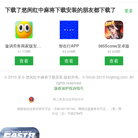
下载了悠闲红中麻将下载安装的朋友都下载了
更多
漩涡劳务商家版安卓版
智在行APP
365Scores安卓版
41.77MB
83.54MB
95.60MB
查看
查看
查看
© 2010 至今 悠闲红中麻将下载安装 版权所有。© Since 2010 hmjblog.com. All
rights reserved.
版权保护投诉指引
・
网上有害信息举报专区
增值电信业务经营许可证：京B2-201797163
网络出版服务许可证：（署）网
出证（京）字第2799号