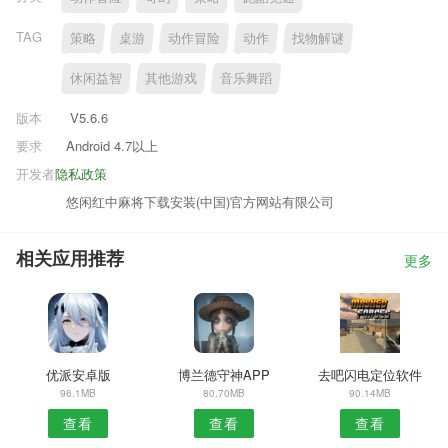
TAG
策略
桌游
动作冒险
动作
找物解谜
休闲益智
其他游戏
音乐舞蹈
版本
V5.6.6
要求
Android 4.7以上
开发者
隐私政策
悠闲红中麻将下载安装(中国)官方网站有限公司
相关应用推荐
更多
优派安卓版
博兰德守神APP
去吧闪电定位软件
96.1MB
80.70MB
90.14MB
查看
查看
查看