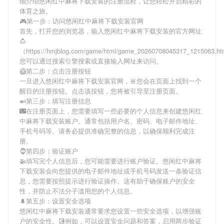
细介绍
悠闲红中麻将下载安装
的注册流程，让您轻松开启精彩的
体育之旅。
🎮第一步：访问悠闲红中麻将下载安装官网
首先，打开您的浏览器，输入
悠闲红中麻将下载安装
的官方网址
🍮
（https://hmjblog.com/game/html/game_20260708045317_1215063.
您可以通过搜索引擎搜索或直接输入网址来访问。
🥝第二步：点击注册按钮
一旦进入
悠闲红中麻将下载安装
官网，🚨您会在页面上找到一个
醒目的注册按钮。点击该按钮，您将被引导至注册页面。
🍛第三步：填写注册信息
🌃在注册页面上，您需要填写一些必要的个人信息来创建
悠闲红
中麻将下载安装
账户。通常包括用户名、密码、电子邮件地址、
手机号码等。请务必提供准确完整的信息，以确保顺利完成注
册。
🧔第四步：验证账户
🚁填写完个人信息后，您可能需要进行账户验证。
悠闲红中麻将
下载安装
会向您提供的电子邮件地址或手机号码发送一条验证信
息，您需要按照提示进行验证操作。这有助于确保账户的安全
性，并防止不法分子滥用您的个人信息。
🌲第五步：设置安全选项
悠闲红中麻将下载安装
通常要求您设置一些安全选项，以增强账
户的安全性。💽例如，可以设置安全问题和答案，启用两步验证