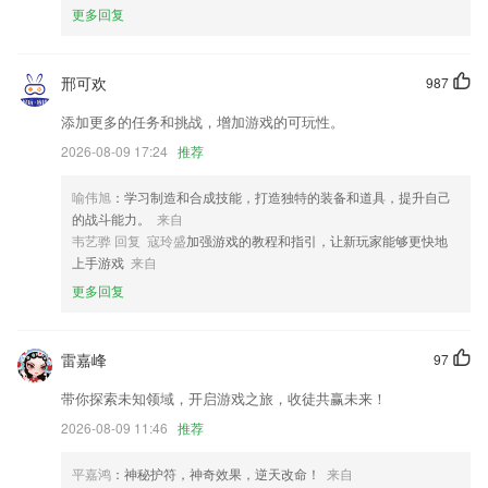
更多回复
4.模考日程，洞悉模考时间，更好地安排学习计划。
5.平台上的使用功能是清晰可见的，自己需要什么服务类型自由选择
邢可欢
987
6.英语作业答案、数学作业答案、语文作业答案等等，各个学科应有尽
有；
添加更多的任务和挑战，增加游戏的可玩性。
悠闲红中麻将下载安装更新了什么?
2026-08-09 17:24
推荐
开发商：广东南方报业移动媒体有限公司
喻伟旭
：学习制造和合成技能，打造独特的装备和道具，提升自己
的战斗能力。
来自
优化招聘和租房板块
韦艺骅 回复 寇玲盛
加强游戏的教程和指引，让新玩家能够更快地
多年经验修复师专业修复破损残缺严重照片
上手游戏
来自
适配高版本系统，调整文件存储目录。
更多回复
以上就是开云(kaiyun)体育的介绍，如果您喜欢这款软件，您可以到应用
商店进行打分评论，说出您的使用经历，以帮助我们更好的对产品进行优
雷嘉峰
97
化修改。
【赠送好友】支持购买书籍和音频送给朋友，和好友一起在湛庐阅读学习
带你探索未知领域，开启游戏之旅，收徒共赢未来！
和交流吧！
2026-08-09 11:46
推荐
联系我们
以上就是悠闲红中麻将下载安装的介绍，如果您喜欢这款软件，您可以到
平嘉鸿
：神秘护符，神奇效果，逆天改命！
来自