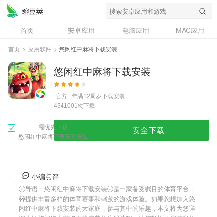
首页
安卓应用
电脑应用
MAC应用
资讯
专题
设计奖
创意应用
首页
>
应用软件
>
悠闲红中麻将下载安装
问答
悠闲红中麻将下载安装
官方
年满12周岁
下载安装
次下载
4341001
需优先下载
安全下载
悠闲红中麻将下载安装安装
小编点评
🕢导语：
悠闲红中麻将下载安装
🕣是一家备受瞩目的体育平台，
🚧提供丰富多样的体育赛事和刺激的游戏体验。如果您想加入
悠
闲红中麻将下载安装
的大家庭，参与其中的乐趣，本文将为您详