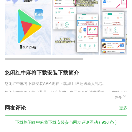
悠闲红中麻将下载安装下载简介
悠闲红中麻将下载安装
APP,现在下载,新用户还送新人礼包.
悠闲红中麻将下载安装是一款全新的二次元角色扮演类手游，上古的百名
更多
的英雄都会在这里奇齐聚，史诗的魔幻战斗一触即发，这是一场充满智慧
与勇敢战斗的游戏，闪烁之光3D官方新版本v1.1.6游戏还为玩家准备了许
网友评论
更多
多贴心的游戏福利，登录7天就能获得娜迦公主和超多的线上礼包等你来
领取，还在等什么快来趣趣手游网下载吧。
下载悠闲红中麻将下载安装参与网友评论互动 ( 936 条 )
悠闲红中麻将下载安装软件特色