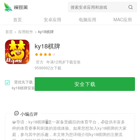
首页
安卓应用
电脑应用
MAC应用
资讯
专题
设计奖
创意应用
首页
>
应用软件
>
ky18棋牌
问答
ky18棋牌
官方
年满12周岁
下载安装
次下载
9598992
需优先下载
安全下载
ky18棋牌安装
小编点评
🧩导语：
ky18棋牌
🖥是一家备受瞩目的体育平台，🥀提供丰富多
样的体育赛事和刺激的游戏体验。如果您想加入
ky18棋牌
的大家
庭，参与其中的乐趣，本文将为您详细介绍
ky18棋牌
的注册流