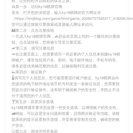
程，让您轻松开启精彩的体育之旅。
👱第一步：访问ky18棋牌官网
首先，打开您的浏览器，输入
ky18棋牌
的官方网址🉑
（https://hmjblog.com/game/html/game_20260707045317_418206.h
您可以通过搜索引擎搜索或直接输入网址来访问。
🏰第二步：点击注册按钮
一旦进入
ky18棋牌
官网，🚓您会在页面上找到一个醒目的注册按
钮。点击该按钮，您将被引导至注册页面。
🛩第三步：填写注册信息
🦈在注册页面上，您需要填写一些必要的个人信息来创建
ky18棋
牌
账户。通常包括用户名、密码、电子邮件地址、手机号码等。
请务必提供准确完整的信息，以确保顺利完成注册。
🦗第四步：验证账户
🌡填写完个人信息后，您可能需要进行账户验证。
ky18棋牌
会向
您提供的电子邮件地址或手机号码发送一条验证信息，您需要按
照提示进行验证操作。这有助于确保账户的安全性，并防止不法
分子滥用您的个人信息。
🍸第五步：设置安全选项
ky18棋牌
通常要求您设置一些安全选项，以增强账户的安全性。
🚄例如，可以设置安全问题和答案，启用两步验证等功能。请根
据系统的提示设置相关选项，并妥善保管相关信息，确保您的账
户安全。
🕟第六步：阅读并同意条款