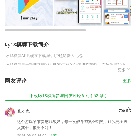
ky18棋牌下载简介
ky18棋牌
APP,现在下载,新用户还送新人礼包.
ky18棋牌是一款非常精彩大型3D在线的仙侠RPG游戏，在这款游戏中，
更多
玩家可以看到各种玄奇的东西，在这里有一剑可以劈开海洋的剑客，有身
形上万丈的荒古巨兽，还可以看到万丈深渊之下还能生存者一些奇妙的生
网友评论
更多
物，在这里似乎拥有者来自大自然的秘宝，非常有趣，快来开启你的修真
之旅吧。
下载ky18棋牌参与网友评论互动 ( 52 条 )
ky18棋牌软件特色
1,◆ 真实用户分享：现在可以发视频、音频、图文啦，随时记录，即时
孔才志
700
分享，还有更多同行小伙伴一起互动！
这个游戏的节奏感非常好，每一次战斗都紧张刺激，让我完全投
2,实时掌握账户的结算管理方式，实时管理账户内容
入其中，欲罢不能！
3,各种场景无需打字，一键怼人不费劲
2026-08-08 16:09
推荐