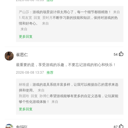
4,课堂趣味十足,运用人工智能AI互动科技,帮助孩子从接受英语开始,循序
渐进的积累单词量,增加学习英语的兴趣,大胆开口说英语
严山莎
：游戏的场景设计得太用心了，每一个细节都很精致！
来自
1.荀友宽 回复 景时月
不断学习新的技能和知识，保持对游戏的热
5,很详尽的党建新闻，设置党建专题，详细播报最新党建新闻，根据了解
情和好奇心。
来自
党建动态；
来自
6,个人档案，根据自己的工作经历，系统生成专属的档案信息；
更多回复
ky18棋牌软件优势
1.电力资讯
崔思仁
54
2.支持真题模拟演练、日常任务练习、趣味常规赛等多种培训方式，从而
最重要的是，享受游戏的乐趣，不要忘记游戏的初心和快乐！
得到更好的学习效果；
2026-08-08 13:37
推荐
3.动动手指快速答题，在线提问轻松搞定，
林唯盛
：游戏的道具系统丰富多样，让我可以根据自己的需求来选
4.为需要进行学习能力提升、学习辅导的用户带来帮助；
择和使用。
来自
5.软件拥有大量近年真题，覆盖专业实务与实践能力各知识点
荆眉玲 回复 孙博仁
希望游戏能够有更多的自定义选项，让玩家能
够个性化游戏体验！
来自
6.直连教练端，不用出门即可在此对各个教练的上课安排进行查看。
更多回复
ky18棋牌更新了什么?
【导游】新增导游黑名单纳入退出功能，黑名单全国全省纳入退出功能
包玛弘
87