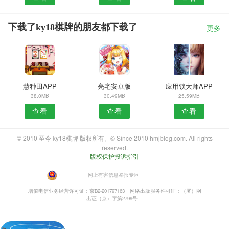
下载了ky18棋牌的朋友都下载了
更多
慧种田APP
亮宅安卓版
应用锁大师APP
38.0MB
30.49MB
25.59MB
查看
查看
查看
© 2010 至今 ky18棋牌 版权所有。© Since 2010 hmjblog.com. All rights
reserved.
版权保护投诉指引
・
网上有害信息举报专区
增值电信业务经营许可证：京B2-201797163
网络出版服务许可证：（署）网
出证（京）字第2799号