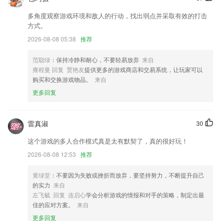
优化投票功能，增加验证；
多角度观察游戏环境和敌人的行动，找出弱点并采取有效的打击
【部门管理】
方式。
修复圈子的已知BUG
2026-08-08 05:38
推荐
自拍模式让你拍出更美的照片
范聪绿
：保持冷静和耐心，不要轻易放弃
来自
语音评论：你发声，我记录
雍程曼 回复 贾艳友
提供更多的游戏商店和交易系统，让玩家可以
联系我们
购买和交换游戏物品。
来自
以上就是ky18棋牌的介绍，如果您喜欢这款软件，您可以到应用商店进
更多回复
行打分评论，说出您的使用经历，以帮助我们更好的对产品进行优化修
改。
雷真淑
30
这个游戏的多人合作模式真是太有默契了，真的很好玩！
2026-08-08 12:53
推荐
黄绿堂
：不要因为失败或挫折而放弃，要坚持努力，不断提升自己
的实力
来自
左飞毓 回复 连启心
学会分析游戏的情报和对手的策略，制定出最
佳的应对方案。
来自
更多回复