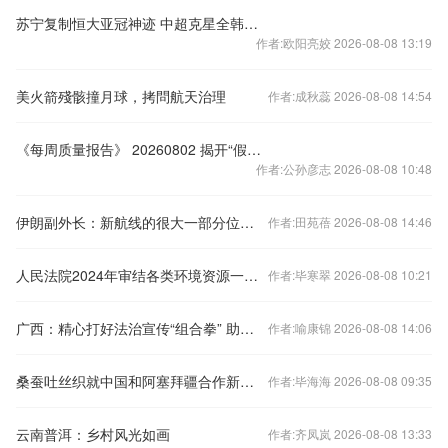
苏宁复制恒大亚冠神迹 中超克星全韩班惨遭打脸
作者:欧阳亮姣 2026-08-08 13:19
美火箭殘骸撞月球，拷問航天治理
作者:成秋蕊 2026-08-08 14:54
《每周质量报告》 20260802 揭开“假洋牌”的真面目
作者:公孙彦志 2026-08-08 10:48
伊朗副外长：新航线的很大一部分位于伊朗领海内，而另一部分位于阿曼领海内。
作者:田苑蓓 2026-08-08 14:46
人民法院2024年审结各类环境资源一审案件近22万件
作者:毕寒翠 2026-08-08 10:21
广西：精心打好法治宣传“组合拳” 助推优化法治化营商环境
作者:喻康锦 2026-08-08 14:06
桑蚕吐丝织就中国和阿塞拜疆合作新纽带
作者:毕海海 2026-08-08 09:35
云南普洱：乡村风光如画
作者:齐凤岚 2026-08-08 13:33