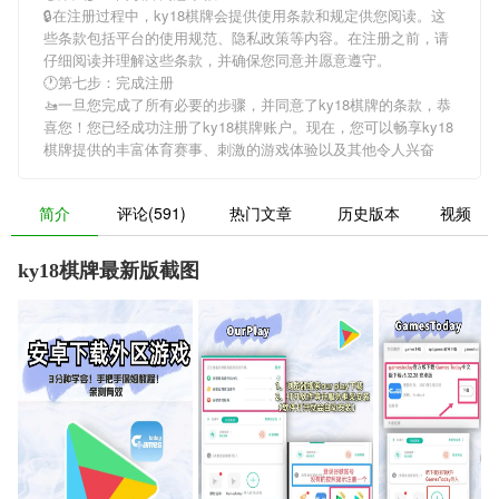
🔒在注册过程中，
ky18棋牌
会提供使用条款和规定供您阅读。这
些条款包括平台的使用规范、隐私政策等内容。在注册之前，请
仔细阅读并理解这些条款，并确保您同意并愿意遵守。
🕐第七步：完成注册
🚤一旦您完成了所有必要的步骤，并同意了
ky18棋牌
的条款，恭
喜您！您已经成功注册了ky18棋牌账户。现在，您可以畅享
ky18
棋牌
提供的丰富体育赛事、刺激的游戏体验以及其他令人兴奋
简介
评论(591)
热门文章
历史版本
视频
ky18棋牌最新版截图