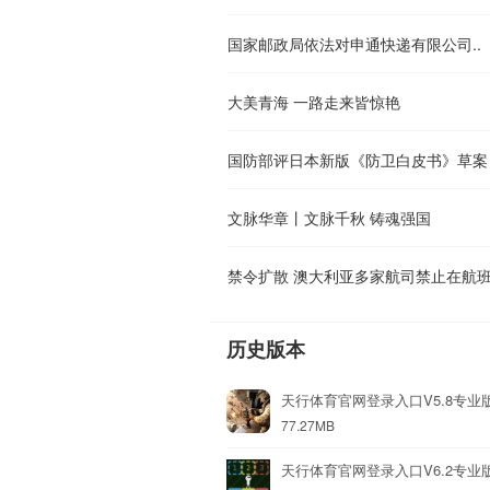
国家邮政局依法对申通快递有限公司..
大美青海 一路走来皆惊艳
国防部评日本新版《防卫白皮书》草案
文脉华章丨文脉千秋 铸魂强国
禁令扩散 澳大利亚多家航司禁止在航
历史版本
天行体育官网登录入口V5.8专业
77.27MB
天行体育官网登录入口V6.2专业