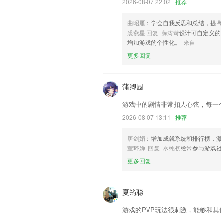
解决已知问题,优化产品体验
2026-08-07 22:02
推荐
扫码登录功能异常修复
曲昭雁
：学会自我反思和总结，提
联系我们
裘燕星 回复 薛涛苛
设计可自定义的
以上就是天行体育官网登录入口的介绍，
增加游戏的个性化。
来自
经历，以帮助我们更好的对产品进行优化
更多回复
蒲卿园
游戏中的剧情非常扣人心弦，每一
2026-08-07 13:11
推荐
唐剑娟
：增加成就系统和排行榜，
董环婵 回复 水纯初
经常参与游戏
更多回复
夏筠聪
游戏的PVP玩法很刺激，能够和