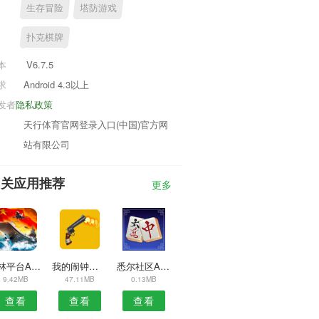
生存冒险
塔防游戏
扑克棋牌
本
V6.7.5
求
Android 4.3以上
发者
隐私政策
天行体育官网登录入口(中国)官方网
站有限公司
相关应用推荐
更多
园林平台APP
我的闹钟中文高级版安卓版
悉尔社区APP
9.42MB
47.11MB
0.13MB
查看
查看
查看