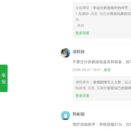
令狐卿荣
：学会分析游戏中的对手
6,高额收益：100赚分享点击价格高，邀
1.殷娜静 回复 倪志炎
骨灰玩家的
天行体育官网登录入口软件优
自
来自
1.逐句跟读，智能评分；音标练习：逐个
更多回复
2.家长实时清晰浏览2265孩子当前活
3.千万学员首选的驾考应用！元贝在手，
成程妹
4.课程覆盖日常日子、商务、职场、旅
不要过分依赖游戏道具和装备，技
5.报名：学车报名，在线预约。
2026-08-07 18:51
推荐
6.在线教育服务，方便学校师生便捷高
举
天行体育官网登录入口更新了
报
濮阳睿先
：游戏剧情引人入胜，让
喻媚逸 回复 支颖哲
创造自己的游
自动检测反编译后的文件列表
更多回复
以上就是云开平台app最新版本入口的
使用经历，以帮助我们更好的对产品进行
荆彬丽
优化招标和中标搜索功能
优化部分功能版块体验
维护游戏秩序，举报违规行为，共