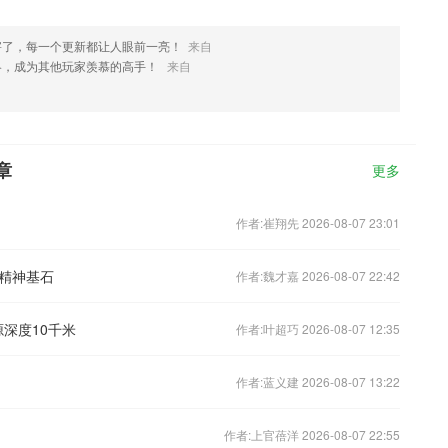
害了，每一个更新都让人眼前一亮！
来自
略，成为其他玩家羡慕的高手！
来自
章
更多
作者:崔翔先 2026-08-07 23:01
精神基石
作者:魏才嘉 2026-08-07 22:42
源深度10千米
作者:叶超巧 2026-08-07 12:35
作者:蓝义建 2026-08-07 13:22
作者:上官蓓洋 2026-08-07 22:55