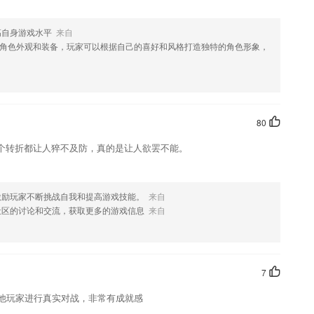
高自身游戏水平
来自
角色外观和装备，玩家可以根据自己的喜好和风格打造独特的角色形象，
如果您喜欢这款软件，您可以到应用商店进行打分评论，说出您的使用
修改。
80
个转折都让人猝不及防，真的是让人欲罢不能。
激励玩家不断挑战自我和提高游戏技能。
来自
社区的讨论和交流，获取更多的游戏信息
来自
7
其他玩家进行真实对战，非常有成就感