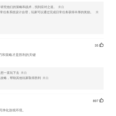
，研究他们的策略和战术，找到应对之道。
来自
请好友后分红高，有500个活跃好友日赚上百。
日常任务系统设计合理，玩家可以通过完成日常任务获得丰厚的奖励。
来
势
矫正你的音标，智能对比练习
动统计、健康状态、园区活动、当日食谱、班级动态、孩子表现等；
考试无忧！
35
游、文娱等各类主题和不同的难易程度，注重体系和进阶。
巧和策略才是胜利的关键
效率学习，智能课程随时随地都可进行教学以及学习了；
什么?
人想一直玩下去
来自
戏攻略，帮助其他玩家取得胜利
来自
介绍，如果您喜欢这款软件，您可以到应用商店进行打分评论，说出您的
优化修改。
897
同净化游戏环境。