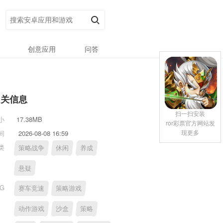
创意应用
问答
相关信息
扫一扫安装
小
17.38MB
ror彩票官方网站发
现更多
间
2026-08-08 16:59
类
策略战争
休闲
养成
悬疑
AG
赛车竞速
策略游戏
动作游戏
沙盒
策略