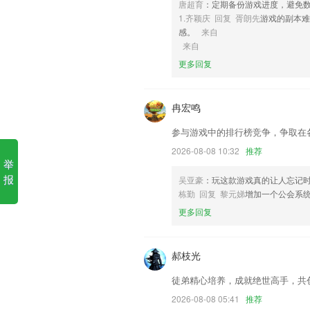
唐超育
：定期备份游戏进度，避免
6,查看您所在地址支持的配送服务类型和
1.齐颖庆 回复 胥朗先
游戏的副本难
ror彩票官方网站软件优势
感。
来自
来自
1.游戏化的成就系统、紧张刺激的多人
更多回复
2.选课、选词，想听哪个听哪个。
3.统计汇总：学员和教练课时统计、评价
冉宏鸣
4.学习兴趣：设置自己想要的学习内容，
参与游戏中的排行榜竞争，争取在
5.英美外教示范录音
2026-08-08 10:32
推荐
6.我的地盘听我的
举
ror彩票官方网站更新了什么?
报
吴亚豪
：玩这款游戏真的让人忘记
栋勤 回复 黎元娣
增加一个公会系
照片放大不发虚，智能放大，不减质量
更多回复
修复部分小错误，
可以在“个人中心子账号管理”入口创建子
郝枝光
改善了对华为手机的兼容性
徒弟精心培养，成就绝世高手，共
支持微信分身，微信双开，微信多开，不
2026-08-08 05:41
推荐
以上就是亚新app的介绍，如果您喜欢