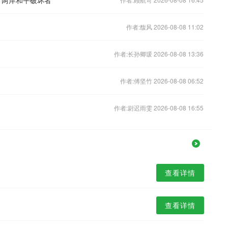
作者:馥风 2026-08-08 11:02
作者:长孙卿瑗 2026-08-08 13:36
作者:傅坚竹 2026-08-08 06:52
作者:尉迟雨雯 2026-08-08 16:55
查看详情
查看详情