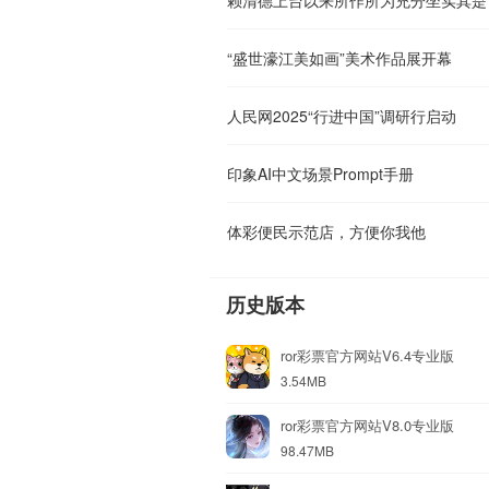
“盛世濠江美如画”美术作品展开幕
人民网2025“行进中国”调研行启动
印象AI中文场景Prompt手册
体彩便民示范店，方便你我他
历史版本
ror彩票官方网站V6.4专业版
3.54MB
ror彩票官方网站V8.0专业版
98.47MB