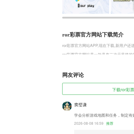
ror彩票官方网站下载简介
ror彩票官方网站
APP,现在下载,新用户还
ror彩票官方网站是一款具有二次元风格
打造出多种精致唯美的人物角色，趣味十
缝衔接的时空之塔首发版v1.1.3游戏
犹豫什么?喜欢这款游戏的朋友快来趣趣
网友评论
ror彩票官方网站软件特色
下载ror彩
1,播报助手
2,蓝牙绑定点读笔，点读笔远程控制，状
窦璧谦
3,融合 – 将不同光线、阴影的图片完美
学会分析游戏地图和任务，制定有
4,在此不仅能学习音标还能学习常用句子
2026-08-08 16:59
推荐
5,课文讲解分门别类，理解更透彻，文言