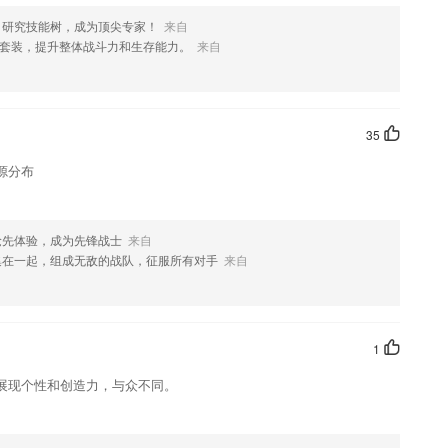
，研究技能树，成为顶尖专家！
来自
套装，提升整体战斗力和生存能力。
来自
您喜欢这款软件，您可以到应用商店进行打分评论，说出您的使用经历，
35
源分布
抢先体验，成为先锋战士
来自
集在一起，组成无敌的战队，征服所有对手
来自
1
展现个性和创造力，与众不同。