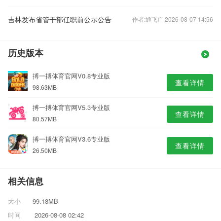
吉林发布省管干部任职前公示公告
作者:通飞广 2026-08-07 14:56
历史版本
搏一搏体育官网V0.8专业版
查看详情
98.63MB
搏一搏体育官网V5.3专业版
查看详情
80.57MB
搏一搏体育官网V3.6专业版
查看详情
26.50MB
相关信息
大小
99.18MB
时间
2026-08-08 02:42