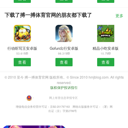
下载了搏一搏体育官网的朋友都下载了
更多
行动听写王安卓版
Gofun出行安卓版
精品小吃安卓版
53.61MB
98.31MB
10.7MB
查看
查看
查看
© 2010 至今 搏一搏体育官网 版权所有。© Since 2010 hmjblog.com. All rights
reserved.
版权保护投诉指引
・
网上有害信息举报专区
增值电信业务经营许可证：京B2-201797163
网络出版服务许可证：（署）网
出证（京）字第2799号