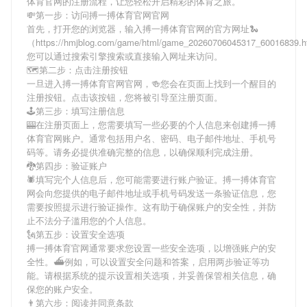
体育官网
的注册流程，让您轻松开启精彩的体育之旅。
💸第一步：访问搏一搏体育官网官网
首先，打开您的浏览器，输入
搏一搏体育官网
的官方网址🐍
（https://hmjblog.com/game/html/game_20260706045317_60016839
您可以通过搜索引擎搜索或直接输入网址来访问。
🗺第二步：点击注册按钮
一旦进入
搏一搏体育官网
官网，🍻您会在页面上找到一个醒目的
注册按钮。点击该按钮，您将被引导至注册页面。
🕹第三步：填写注册信息
🎰在注册页面上，您需要填写一些必要的个人信息来创建
搏一搏
体育官网
账户。通常包括用户名、密码、电子邮件地址、手机号
码等。请务必提供准确完整的信息，以确保顺利完成注册。
🐉第四步：验证账户
🕷填写完个人信息后，您可能需要进行账户验证。
搏一搏体育官
网
会向您提供的电子邮件地址或手机号码发送一条验证信息，您
需要按照提示进行验证操作。这有助于确保账户的安全性，并防
止不法分子滥用您的个人信息。
🗽第五步：设置安全选项
搏一搏体育官网
通常要求您设置一些安全选项，以增强账户的安
全性。⛴例如，可以设置安全问题和答案，启用两步验证等功
能。请根据系统的提示设置相关选项，并妥善保管相关信息，确
保您的账户安全。
👨第六步：阅读并同意条款