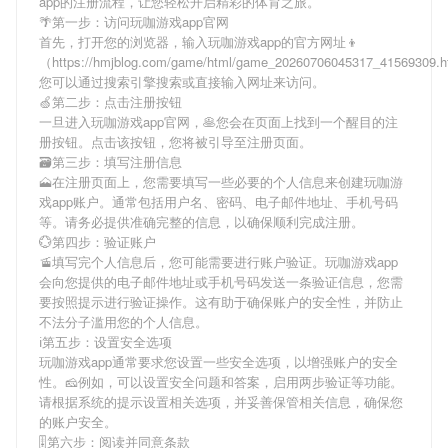
app
的注册流程，让您轻松开启精彩的体育之旅。
🌴第一步：访问玩咖游戏app官网
首先，打开您的浏览器，输入
玩咖游戏app
的官方网址👦
（https://hmjblog.com/game/html/game_20260706045317_41569309
您可以通过搜索引擎搜索或直接输入网址来访问。
🍏第二步：点击注册按钮
一旦进入
玩咖游戏app
官网，🥞您会在页面上找到一个醒目的注
册按钮。点击该按钮，您将被引导至注册页面。
🗃第三步：填写注册信息
🗻在注册页面上，您需要填写一些必要的个人信息来创建
玩咖游
戏app
账户。通常包括用户名、密码、电子邮件地址、手机号码
等。请务必提供准确完整的信息，以确保顺利完成注册。
💮第四步：验证账户
🚡填写完个人信息后，您可能需要进行账户验证。
玩咖游戏app
会向您提供的电子邮件地址或手机号码发送一条验证信息，您需
要按照提示进行验证操作。这有助于确保账户的安全性，并防止
不法分子滥用您的个人信息。
ℹ第五步：设置安全选项
玩咖游戏app
通常要求您设置一些安全选项，以增强账户的安全
性。🧀例如，可以设置安全问题和答案，启用两步验证等功能。
请根据系统的提示设置相关选项，并妥善保管相关信息，确保您
的账户安全。
🎚第六步：阅读并同意条款