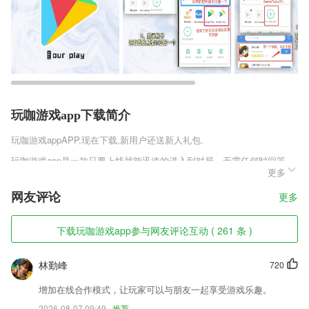
玩咖游戏app下载简介
玩咖游戏app
APP,现在下载,新用户还送新人礼包.
玩咖游戏app是一款只要上线就能迅速的进入到对局，无需任何时间等
更多
待，上线就会有非常多不同的奖励，超多不同的活动等着你来选择进入其
中，整个游戏的操作非常的简单，运行也很流畅，这么优质的游戏你不来
网友评论
更多
感受下吗~
玩咖游戏app软件特色
下载玩咖游戏app参与网友评论互动 ( 261 条 )
1,效果
林勤峰
720
2,与家长在线进行沟通,打电话也是很方便的,随时与家长保持联系;
3,1)精美插图完整呈现，感受原滋原味的轻小说阅读体验
增加在线合作模式，让玩家可以与朋友一起享受游戏乐趣。
2026-08-07 09:49
推荐