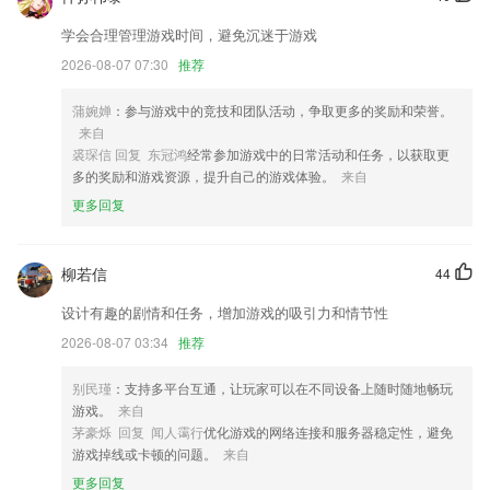
修复登录时某些场景下闪退的问题
学会合理管理游戏时间，避免沉迷于游戏
新增我的组织模块,优化ui
2026-08-07 07:30
推荐
新增艺术滤镜！多款艺术滤镜，等你解锁。
联系我们
蒲婉婵
：参与游戏中的竞技和团队活动，争取更多的奖励和荣誉。
以上就是玩咖游戏app的介绍，如果您喜欢这款软件，您可以到应用商店
来自
进行打分评论，说出您的使用经历，以帮助我们更好的对产品进行优化修
裘琛信 回复 东冠鸿
经常参加游戏中的日常活动和任务，以获取更
改。
多的奖励和游戏资源，提升自己的游戏体验。
来自
更多回复
柳若信
44
设计有趣的剧情和任务，增加游戏的吸引力和情节性
2026-08-07 03:34
推荐
别民瑾
：支持多平台互通，让玩家可以在不同设备上随时随地畅玩
游戏。
来自
茅豪烁 回复 闻人霭行
优化游戏的网络连接和服务器稳定性，避免
游戏掉线或卡顿的问题。
来自
更多回复