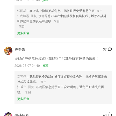
4,一键转发朋友圈视频
5,考勤统计,实时统计出用户的工作考勤状态,便于记录考勤;
钱丽雄
：在游戏中扮演英雄角色，拯救世界免受邪恶侵害
来自
6,【教师资格证考试视频章节课】
1.武媚露 回复 别群磊
练习游戏中的跳跃和爬墙技巧，以便在战斗
和探险中更加灵活和进取
来自
玩咖游戏app软件优势
来自
1.学习生活需求全方位满足
更多回复
2.好帮手、好工具、好平台
3.消息查询：通过系统提醒可以快速查询动态信息和消息；
关奇媛
37
4.全面讲解单元语法知识，语法精讲，提升解题能力。
游戏的PVP竞技模式让我找到了和其他玩家较量的乐趣！
5.早检测论文查重系统将平台上的这些英语论文转换中文，有精准的计算
2026-08-07 04:40
推荐
方式来为大家检查论文
幸莲恒
：我觉得这个游戏的难度设置得非常合理，能够给玩家带来
6.让你轻松在线体验更多优质的学习服务功能
挑战和成就感。
来自
玩咖游戏app更新了什么?
江威仁 回复 寿鸿磊
信息提示窗口设计明确，避免用户迷失或困
惑。
来自
更新打赏功能
更多回复
修复销售业绩报表的BUG
适配安卓11系统~
仲孙伟泰
40