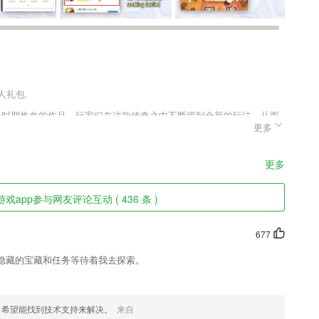
人礼包.
青春时期热血的作品，玩家们在这款传奇之中不断得到全新的玩法，从而
更多
戏的场景铺设的也是非常的朴实无华，能够为玩家们展露心灵的震撼，
更多
戏app参与网友评论互动 ( 436 条 )
进行倒放，猜一下正确语音是什么
677
流程线上办理，提升金融服务效率；
隐藏的宝藏和任务等待着我去探索。
常用的几个工具。大家可以通过截图了解一下。
，希望能找到技术支持来解决。
来自