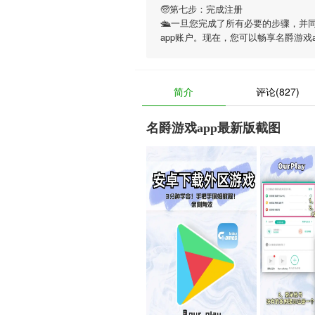
🧓第七步：完成注册
🛳一旦您完成了所有必要的步骤，并
app账户。现在，您可以畅享
名爵游戏a
简介
评论(827)
名爵游戏app最新版截图