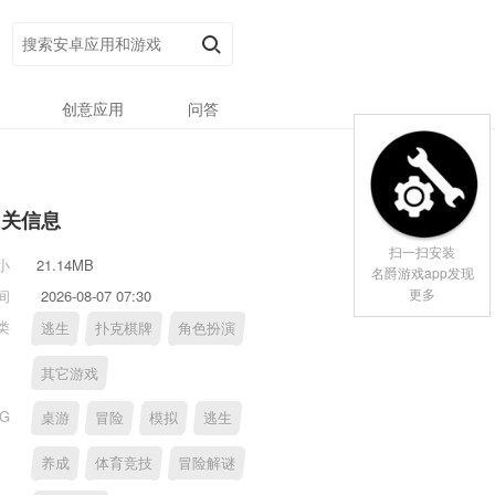
创意应用
问答
相关信息
扫一扫安装
小
21.14MB
名爵游戏app发现
更多
间
2026-08-07 07:30
类
逃生
扑克棋牌
角色扮演
其它游戏
AG
桌游
冒险
模拟
逃生
养成
体育竞技
冒险解谜