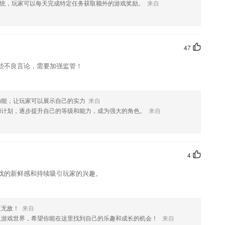
统，玩家可以每天完成特定任务获取额外的游戏奖励。
来自
喜欢这款软件，您可以到应用商店进行打分评论，说出您的使用经历，以
47
些不良言论，需要加强监管！
功能，让玩家可以展示自己的实力
来自
和计划，逐步提升自己的等级和能力，成为强大的角色。
来自
4
戏的新鲜感和持续吸引玩家的兴趣。
直无敌！
来自
入游戏世界，希望你能在这里找到自己的乐趣和成长的机会！
来自