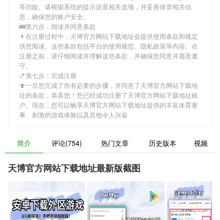
等功能。请根据系统的提示设置相关选项，并妥善保管相关信
息，确保您的账户安全。
🚌第六步：阅读并同意条款
👨在注册过程中，
天博官方网站下载地址
会提供使用条款和规定
供您阅读。这些条款包括平台的使用规范、隐私政策等内容。在
注册之前，请仔细阅读并理解这些条款，并确保您同意并愿意遵
守。
🍤第七步：完成注册
🍄一旦您完成了所有必要的步骤，并同意了
天博官方网站下载地
址
的条款，恭喜您！您已经成功注册了天博官方网站下载地址账
户。现在，您可以畅享
天博官方网站下载地址
提供的丰富体育赛
事、刺激的游戏体验以及其他令人兴奋
简介
评论(754)
热门文章
历史版本
视频
天博官方网站下载地址最新版截图