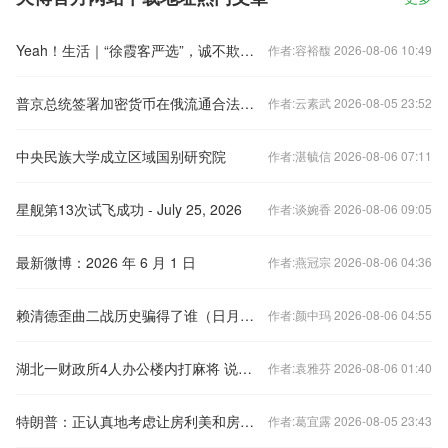
Yeah！生活｜“徐霞客严选”，诚不欺我！
作者:容裕馥 2026-08-06 10:49
普京总统签署加密货币在俄流通合法化法案
作者:云素武 2026-08-05 23:52
中央民族大学成立区域国别研究院
作者:湛毓信 2026-08-06 07:11
星舰第13次试飞成功 - July 25, 2026
作者:谈婉香 2026-08-06 09:05
最新微博：2026 年 6 月 1 日
作者:燕冠宗 2026-08-06 04:36
赖清德歪曲二战历史骗得了谁（日月谈）
作者:颜中玛 2026-08-06 04:55
湖北一财政所4人办公楼内打麻将 说谎欺骗组织被处分
作者:袁雅芬 2026-08-06 01:40
特朗普：正认真地考虑让房利美和房地美上市
作者:葛宜露 2026-08-05 23:43