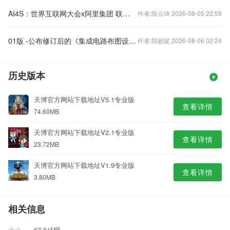
AI4S：世界互联网大会x阿里集团 联合召开“人工智能赋能科学研究”研讨会
作者:陈云琦 2026-08-05 23:59
01版 -公布修订后的《集成电路布图设计保护条例》
作者:郎姣妮 2026-08-06 02:24
历史版本
天博官方网站下载地址V5.1专业版
查看详情
74.60MB
天博官方网站下载地址V2.1专业版
查看详情
23.72MB
天博官方网站下载地址V1.9专业版
查看详情
3.80MB
相关信息
大小
67.61MB