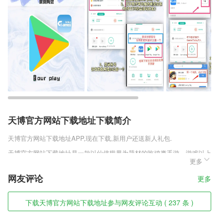
天博官方网站下载地址下载简介
天博官方网站下载地址
APP,现在下载,新用户还送新人礼包.
天博官方网站下载地址是一款以仙侠世界为题材的吃鸡类手游，游戏以上
更多
古时代为背景，超大的世界地图随意的探索，游戏中到处散落大量的武器
和功法，玩家需要收集它们来增强自己的战力，游戏中玩家可以和其他人
网友评论
更多
组队，但是要记住最后能存活下来的只有一个。
天博官方网站下载地址软件特色
下载天博官方网站下载地址参与网友评论互动 ( 237 条 )
1,手机值机：随时随地在线值机，轻松愉快