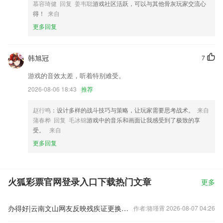
慕容琦健 回复 姜韦聪
游戏社区活跃，可以与其他骨灰玩家交流心
得！
来自
更多回复
韩旭冠
7
游戏的音效太差，听着特别难受。
2026-08-06 18:43
推荐
赵行鸣
：设计多样的战斗技巧与策略，让玩家需要思考战术。
来自
蒲春桦 回复 毛冰锦
游戏中的音乐和画面让我感受到了极致的享
受。
来自
更多回复
火狐彩票官网登录入口下载热门文章
更多
办得好|云南文山网友反映残疾证更换难 当地:安排
作者:骆瑾霄 2026-08-07 04:26