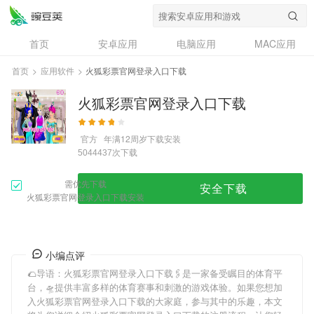
首页
安卓应用
电脑应用
MAC应用
资讯
专题
设计奖
创意应用
首页
>
应用软件
>
火狐彩票官网登录入口下载
问答
火狐彩票官网登录入口下载
官方
年满12周岁
下载安装
次下载
5044437
需优先下载
安全下载
火狐彩票官网登录入口下载安装
小编点评
🌮导语：
火狐彩票官网登录入口下载
🖇是一家备受瞩目的体育平
台，🛸提供丰富多样的体育赛事和刺激的游戏体验。如果您想加
入
火狐彩票官网登录入口下载
的大家庭，参与其中的乐趣，本文