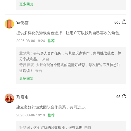
4.我们提供了学员扫码加班和自动添加班级学员两种方式，学生通过手机
更多回复
号登录注册进入班级进行学习
5.通过制作、编程学习多学科知识，科学化STEAM知识体系
宣伦雪
505
6.针对某些题型，做针对性的练习.
提供多样化的游戏角色选择，让用户可以找到自己喜欢的角色。
火狐彩票官网登录入口下载更新了什么?
2026-08-06 19:24
推荐
新增了视频和漫画的内容，视频漫画内容更丰富，看看有没有你喜欢的内
容哦~
孟梦荣
：参与多人合作任务，与其他玩家协作，共同挑战强敌，并
分享战利品。
来自
安全优化，修复部分bug
劳行 回复 太叔奇凝
这个游戏的剧情好精彩，每次都迫不及待想知
增加背景朗读
道后续！
来自
可测网络延迟IP地址wifi蹭网检测等功能
更多回复
对APP部分功能进行了优化
在互动活动中添加了加入组织的功能
荆霞雨
95
联系我们
建立良好的游戏团队合作关系，共同进步。
以上就是火狐彩票官网登录入口下载的介绍，如果您喜欢这款软件，您可
2026-08-06 19:19
推荐
以到应用商店进行打分评论，说出您的使用经历，以帮助我们更好的对产
品进行优化修改。
管华娴
：这个游戏的音效很棒，很有氛围
来自