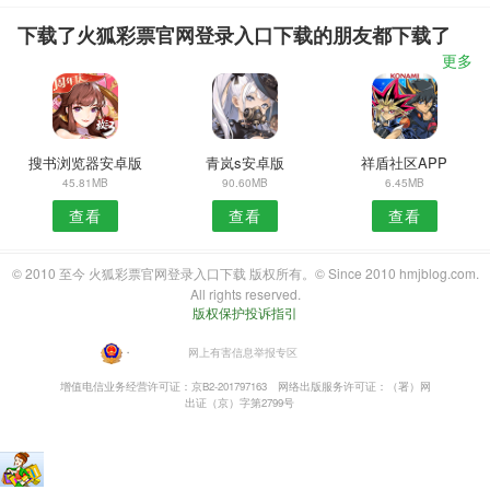
下载了火狐彩票官网登录入口下载的朋友都下载了
更多
搜书浏览器安卓版
青岚s安卓版
祥盾社区APP
45.81MB
90.60MB
6.45MB
查看
查看
查看
© 2010 至今 火狐彩票官网登录入口下载 版权所有。© Since 2010 hmjblog.com.
All rights reserved.
版权保护投诉指引
・
网上有害信息举报专区
增值电信业务经营许可证：京B2-201797163
网络出版服务许可证：（署）网
出证（京）字第2799号