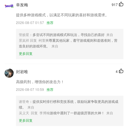
简报制作舆情导读增加样式选择
幸发梅
917
【入群验证】支持开启入群审核，开启后邀请成员入群需群主确认
提供多种游戏模式，以满足不同玩家的喜好和游戏需求。
支持微信QQ图片分享；
2026-08-07 01:57
推荐
升级Android64位架构；
管姣星
：多尝试不同的游戏模式和玩法，寻找自己的喜好
来自
优化人脸识别智能算法
景岚祥 回复 柯萱爽
尊重其他玩家，遵守游戏规则和道德准则，营
联系我们
造良好的游戏环境。
来自
以上就是亚娱体育网站的介绍，如果您喜欢这款软件，您可以到应用商店
更多回复
进行打分评论，说出您的使用经历，以帮助我们更好的对产品进行优化修
改。
封岩唯
4
高级药剂，增强你的攻击力！
2026-08-07 10:59
推荐
谢世奇
：提供实时排行榜和竞技系统，鼓励玩家争取更高的游戏成
绩。
来自
吴义天 回复 李博翰
游戏中遇到了一群超级厉害的大神！
来自
更多回复