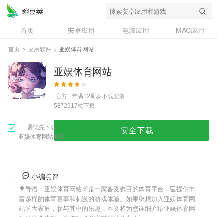
首页
安卓应用
电脑应用
MAC应用
资讯
专题
设计奖
创意应用
首页
>
应用软件
>
亚娱体育网站
问答
亚娱体育网站
官方
年满12周岁
下载安装
次下载
5872917
需优先下载
安全下载
亚娱体育网站安装
小编点评
🌳导语：
亚娱体育网站
🥖是一家备受瞩目的体育平台，💻提供丰
富多样的体育赛事和刺激的游戏体验。如果您想加入
亚娱体育网
站
的大家庭，参与其中的乐趣，本文将为您详细介绍
亚娱体育网