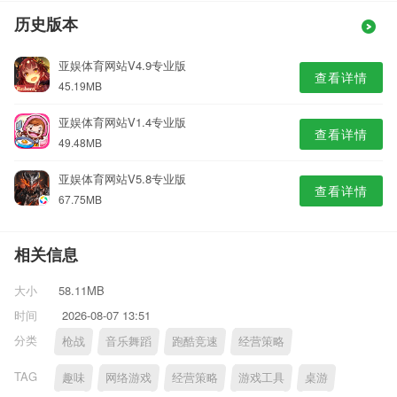
历史版本
亚娱体育网站V4.9专业版
查看详情
45.19MB
亚娱体育网站V1.4专业版
查看详情
49.48MB
亚娱体育网站V5.8专业版
查看详情
67.75MB
相关信息
大小
58.11MB
时间
2026-08-07 13:51
分类
枪战
音乐舞蹈
跑酷竞速
经营策略
TAG
趣味
网络游戏
经营策略
游戏工具
桌游