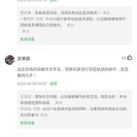
4,可以养殖更加的科学和轻松
曹杰琳
：装备租赁活动，试用后再决定是否购买！
来自
5,内置GPS模块，在手机APP上同步行车轨迹和各种GPS相关参数，并
1.董利玛 回复 幸栋程
设计多样化的道具系统，让玩家能够使用不
可通过App将路书或自驾游信息分享给其他车友
同的道具增强自己的能力。
来自
6,销售的全流程实时管理,每一个环节都能监测;
来自
更多回复
a爱彩安卓版软件优势
1.支持视频下载，离线观看。
龙琳娣
11
2.进入app就可以开始查询作文，流程简单清晰，功能简单易使用
这款游戏的策略性非常高，需要玩家进行深思熟虑的操作，真是
3.网上可以掌握自己的学习信息还是很有趣的啊;它很容易阅读。深度阅
脑洞大开！
读和一些讨论信息非常全面;
2026-08-08 04:27
推荐
4.◆是关爱服务“真”贴近需求、多元服务。紧扣流动党员的服务需求，开
发了关爱帮扶、党员志愿服务等子系统，不断出台暖心的关爱帮扶举措，
贡岚固
：增加社交功能，让玩家能够与好友交流、组队合作，并分
让流动党员时刻感受到党组织的温暖。五是运行保障“强”建章立制、常态
享游戏进度和成就。
来自
长效。研究制定了平台实施方案、运维方案和管理办法等文件制度，开发
柯蓓福 回复 穆烟苛
在游戏中娱乐的同时，也要保持对现实生活的
了积分管理、任务分发、智能提醒等功能模块，为平台高效运行、健康发
关注和参与
来自
展提供了有力的机制保障。
更多回复
5.快速购课：支持支付宝，尽在“掌”握
6.儿童轻松学英语，英语启蒙，英文摇篮曲，经典欧美童谣，美食英文