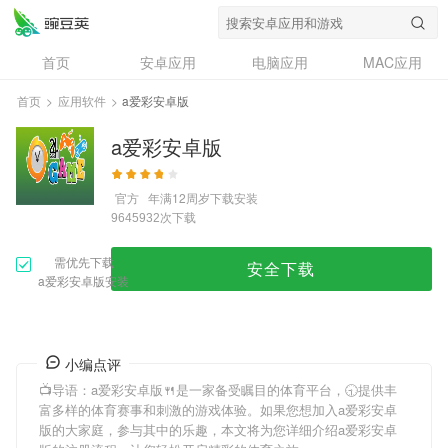
首页
安卓应用
电脑应用
MAC应用
资讯
专题
设计奖
创意应用
首页
>
应用软件
>
a爱彩安卓版
问答
a爱彩安卓版
官方
年满12周岁
下载安装
次下载
9645932
需优先下载
安全下载
a爱彩安卓版安装
小编点评
📺导语：
a爱彩安卓版
🍴是一家备受瞩目的体育平台，🕤提供丰
富多样的体育赛事和刺激的游戏体验。如果您想加入
a爱彩安卓
版
的大家庭，参与其中的乐趣，本文将为您详细介绍
a爱彩安卓