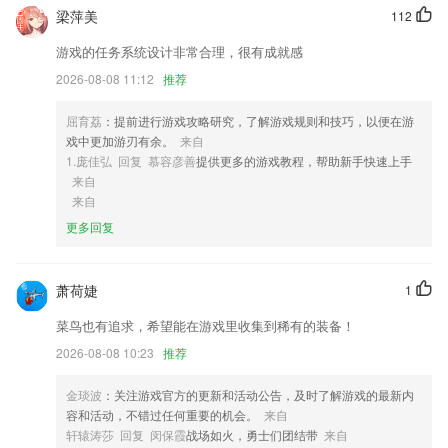
梁萍美
112
2,观看大量的当地新闻资讯，还可以实时查看海外的资讯信息；
3,能够全自动预约课程，能够在平台上边设定固定不动的教师为大伙儿订
游戏的任务系统设计非常合理，很有成就感
制学习方案。
2026-08-08 11:12
推荐
4,优质课程任你听，基础先修、真题解析、系统强化等都有；
屈育荔
：提前进行游戏攻略研究，了解游戏规则和技巧，以便在游
5,【文化活动到生活服务、活动预告】
戏中更加游刃有余。
来自
6,快捷查词:支持语音查词、手写查词、通知栏快捷查词等多种查词方
1.庞佳弘 回复 慕容彦善
提供更多的游戏教程，帮助新手快速上手
式。
来自
来自
南宫c7官方网站入口注册软件优势
更多回复
1.为每张图案提供一个英语单词的标准读音，让宝宝可以画画的时候学习
英语单词
萧荷婕
1
2.智能题库功能服务，让你可以有效的查漏补缺，快速的学习提升。
菜鸟也有追求，希望能在游戏里收集到稀有的装备！
3.采用了数字测图、无人机摄影测图等的智能工具测图，为用户实时的进
行物体的大面积测量带来了极大的方便。
2026-08-08 10:23
推荐
4.点读、连读等模式随心切换，自信开口说。
金琰波
：关注游戏官方的更新和活动公告，及时了解游戏的最新内
5.上学吧高处作业题库APP是一个自带搜题功能的考试软件，有效帮助考
容和活动，不错过任何重要的机会。
来自
生解决备考过程中的疑问难题，它可以以文字或语音的方式进行搜索，也
轩辕涛莎 回复 闵保霞
战场如火，勇士们团结带
来自
支持一键拍照搜题。