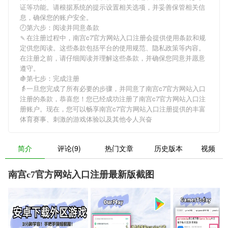
证等功能。请根据系统的提示设置相关选项，并妥善保管相关信
息，确保您的账户安全。
🕗第六步：阅读并同意条款
🍡在注册过程中，
南宫c7官方网站入口注册
会提供使用条款和规
定供您阅读。这些条款包括平台的使用规范、隐私政策等内容。
在注册之前，请仔细阅读并理解这些条款，并确保您同意并愿意
遵守。
🍇第七步：完成注册
👵一旦您完成了所有必要的步骤，并同意了
南宫c7官方网站入口
注册
的条款，恭喜您！您已经成功注册了南宫c7官方网站入口注
册账户。现在，您可以畅享
南宫c7官方网站入口注册
提供的丰富
体育赛事、刺激的游戏体验以及其他令人兴奋
简介
评论(9)
热门文章
历史版本
视频
南宫c7官方网站入口注册最新版截图