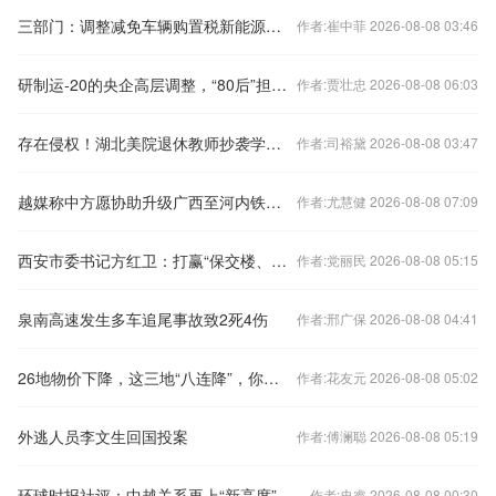
三部门：调整减免车辆购置税新能源汽车产品技术要求
作者:崔中菲 2026-08-08 03:46
研制运-20的央企高层调整，“80后”担任总经理
作者:贾壮忠 2026-08-08 06:03
存在侵权！湖北美院退休教师抄袭学生作品被判赔偿10万元
作者:司裕黛 2026-08-08 03:47
越媒称中方愿协助升级广西至河内铁路交通，外交部回应
作者:尤慧健 2026-08-08 07:09
西安市委书记方红卫：打赢“保交楼、保回迁”攻坚战
作者:党丽民 2026-08-08 05:15
泉南高速发生多车追尾事故致2死4伤
作者:邢广保 2026-08-08 04:41
26地物价下降，这三地“八连降”，你家呢？
作者:花友元 2026-08-08 05:02
外逃人员李文生回国投案
作者:傅澜聪 2026-08-08 05:19
环球时报社评：中越关系再上“新高度”令人期待
作者:史睿 2026-08-08 00:30