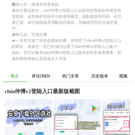
🏣第六步：阅读并同意条款
⛺️在注册过程中，
cbin仲博v2登陆入口
会提供使用条款和规定供
您阅读。这些条款包括平台的使用规范、隐私政策等内容。在注
册之前，请仔细阅读并理解这些条款，并确保您同意并愿意遵
守。
🚠第七步：完成注册
🥪一旦您完成了所有必要的步骤，并同意了
cbin仲博v2登陆入口
的条款，恭喜您！您已经成功注册了cbin仲博v2登陆入口账户。
现在，您可以畅享
cbin仲博v2登陆入口
提供的丰富体育赛事、刺
激的游戏体验以及其他令人兴奋
简介
评论(563)
热门文章
历史版本
视频
cbin仲博v2登陆入口最新版截图