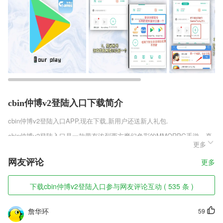
cbin仲博v2登陆入口下载简介
cbin仲博v2登陆入口
APP,现在下载,新用户还送新人礼包.
cbin仲博v2登陆入口是一款带有浓烈西方魔幻色彩的MMORPG手游，真
更多
实3D游戏画面，逼真的魔幻世界景观，酷炫的技能释放，实现满屏的酷
炫连击，在线PVP竞技玩法，享受公平竞技的乐趣，丰富的职业选择，
网友评论
更多
搭配不同的作战技能，震撼BOSS战和副本挑战，和队友通力协作击杀。
cbin仲博v2登陆入口软件特色
下载cbin仲博v2登陆入口参与网友评论互动 ( 535 条 )
1,汇聚海量优质的有声图书资源
詹华环
59
2,个人档案，查询个人的医疗档案，医保信息，体检报告等，随时查询，