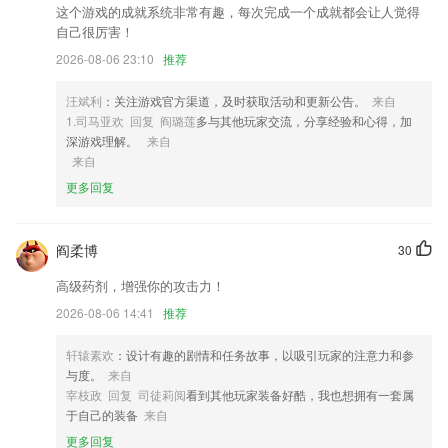
高效便捷。
这个游戏的成就系统非常有趣，每次完成一个成就都会让人觉得
3,广告拦截，远离广告打扰
自己很厉害！
2026-08-06 23:10
推荐
4,驾考技巧：突出操作实用性，提升驾驶技能，培养良好驾驶习惯
5,每天都有新鲜的资源提供给你，并且对新闻栏目进行明确分类。
汪斌利
：关注游戏官方渠道，及时获取活动和更新公告。
来自
6,各名师大咖直播齐开讲。一饱耳福的同时更可收获大量干货知识，简直
1.司马亚欢 回复 阎璐莲
多与其他玩家交流，分享经验和心得，加
欲罢不能。
深游戏理解。
来自
来自
cbin仲博v2登陆入口软件优势
更多回复
1.上百个课时资源，全套公务员名师课程免费听；
2.·学员可以观看视频课程在线学习，参加在线教育考试，提供国家法律
阎柔博
30
职业资格考试远程培训服务
高级药剂，增强你的攻击力！
3.驾考题库更新快，全国题库和地方题库紧扣驾照考试考点
2026-08-06 14:41
推荐
4.学习或演示正常解剖结构和常见损伤与疾病
5.·了解的各类考试知识更加的全面，2265针对不同的服务更快的在线查
轩辕素欢
：设计有趣的剧情和任务故事，以吸引玩家的注意力和参
看
与度。
来自
宰枝政 回复 司徒莉阅
看到其他玩家装备好酷，我也想拥有一套属
6.备考指南：备考计划、备考资讯，备考不再盲目；
于自己的装备
来自
cbin仲博v2登陆入口更新了什么?
更多回复