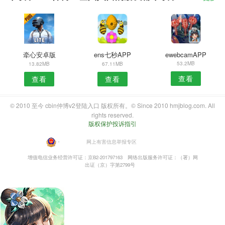
牵心安卓版
ens七秒APP
ewebcamAPP
53.2MB
13.82MB
67.11MB
查看
查看
查看
© 2010 至今 cbin仲博v2登陆入口 版权所有。© Since 2010 hmjblog.com. All
rights reserved.
版权保护投诉指引
・
网上有害信息举报专区
增值电信业务经营许可证：京B2-201797163
网络出版服务许可证：（署）网
出证（京）字第2799号