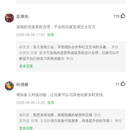
新增自营商品
1视频直播菜单模板
苏厚筠
770
客服电话更新，其他细节更新
游戏的充值系统合理，不会给玩家造成过大压力
增加视频投稿功能
2026-08-06 17:23
推荐
各处细节改进与优化
郝灵龙
：加入游戏公会，享受团队合作和社交互动的乐趣。
来自
客户端版本升级提升整体体验
仇荷容 回复 翟泽秀
游戏的进度和成就系统设计合理，玩家可以不
联系我们
断提升自己的实力和角色能力
来自
以上就是cbin仲博v2登陆入口的介绍，如果您喜欢这款软件，您可以到应
更多回复
用商店进行打分评论，说出您的使用经历，以帮助我们更好的对产品进行
优化修改。
向强睿
71
增加多人对战功能，让玩家可以与其他玩家实时竞技。
2026-08-06 14:30
推荐
施剑茜
：熟悉游戏地图，探索隐藏的秘密和宝藏
来自
郑宗彦 回复 文达静
强力装备代练服务，快速提升你的等级！
来自
更多回复