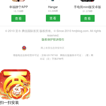
幸福静宁APP
Hangar
手电筒mini版安卓版
43.29MB
15.70MB
31.37MB
查看
查看
查看
© 2010 至今 腾信国际首页 版权所有。© Since 2010 hmjblog.com. All rights
reserved.
版权保护投诉指引
・
网上有害信息举报专区
增值电信业务经营许可证：京B2-201797163
网络出版服务许可证：（署）网
出证（京）字第2799号
扫一扫安装