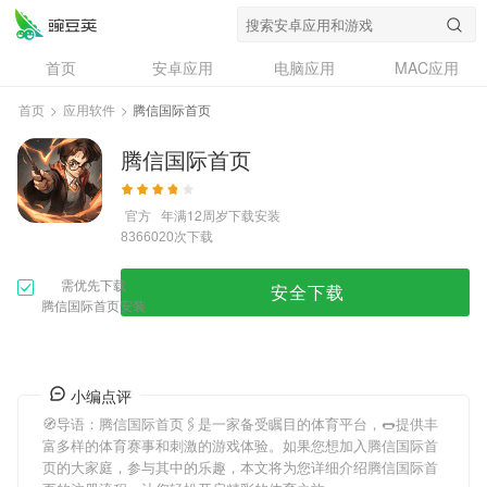
首页
安卓应用
电脑应用
MAC应用
资讯
专题
设计奖
创意应用
首页
>
应用软件
>
腾信国际首页
问答
腾信国际首页
官方
年满12周岁
下载安装
次下载
8366020
需优先下载
安全下载
腾信国际首页安装
小编点评
🧭导语：
腾信国际首页
🖇是一家备受瞩目的体育平台，🌭提供丰
富多样的体育赛事和刺激的游戏体验。如果您想加入
腾信国际首
页
的大家庭，参与其中的乐趣，本文将为您详细介绍
腾信国际首