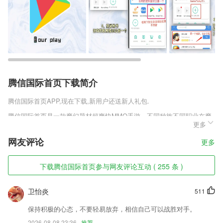
腾信国际首页下载简介
腾信国际首页
APP,现在下载,新用户还送新人礼包.
腾信国际首页是一款魔幻题材超爽快MMO手游，不同种族不同职业在魔
更多
法之地开启魔幻冒险，多人组队挑战上古神兽，感受比肩端游的超爽快多
人战斗体验。本次为玩家们带来了大量的游戏攻略，喜欢的玩家们千万别
网友评论
更多
错过，下载这款无神之界手游，体验超爽的魔幻征战吧。
腾信国际首页软件特色
下载腾信国际首页参与网友评论互动 ( 255 条 )
1,专用不分频子机，一个通用市面上常用频率，减少不必要的备货库存。
卫怡炎
511
2,契约金打卡
3,边读边记：独特笔记功能，让你留下新鲜的阅读感触；
保持积极的心态，不要轻易放弃，相信自己可以战胜对手。
2026-08-08 23:36
推荐