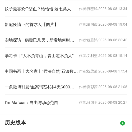
蚊子最喜欢O型血？错错错 这七类人在它们眼里才是“真香”
作者:阮薇鸿 2026-08-08 13:34
新冠疫情下的首尔人【图片】
作者:董国馨 2026-08-08 19:04
实地探访 | 病毒已杀灭，新发地何时会重启？
作者:穆蕊鸿 2026-08-08 22:42
学习卡丨“人不负青山，青山定不负人”
作者:文利璧 2026-08-08 15:14
中国书画十大名家丨“师法自然”石涛数字水墨发行
作者:祝柔菊 2026-08-08 17:54
一条微博引发“血案“!范冰冰4天6000万片酬被查:崔永元怒怼,3000亿影视股悬了
作者:夏彩茜 2026-08-08 21:08
I'm Marcus：自由与动态范围
作者:雍园学 2026-08-08 20:27
历史版本