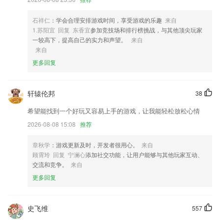
4,包含各种类型的护工，大家能够在软件上面自由筛选下单。
5,再现汉字的使用场景，将认知、识记融入到情境互动中，宝宝记更牢。
石祥仁
：学会合理安排游戏时间，享受游戏的乐趣
来自
6,过程监督：青阳MPAcc app有小助教检查课程作业学习打卡。
1.苏阳宜 回复 东香宜
参加竞技场和排行榜挑战，与其他顶尖玩家
一较高下，提高自己的实力和声望。
来自
腾信国际首页软件优势
来自
1.专门由美之联教育发行的专为美联英语学习者打造的学习应用，
更多回复
2.为大家提供了很多很全面的各大高校的详细信息，专业介绍，发展前景
等。
轩辕伦邦
38
3.早检测论文查重系统将平台上的这些英语论文转换中文，有精准的计算
希望能找到一个好玩又容易上手的游戏，让我能轻松放松心情
方式来为大家检查论文
2026-08-08 15:08
推荐
4.快速精准定位，秒查详细解析答案与学习资料，帮你查缺补漏，巩固所
学知识。
章秋学
：游戏更新及时，开发者很用心。
来自
5.多样化的精选视频素材，采用4步法，逐步精听，提升听力水平能力。
顾霄玲 回复 宁澜心
添加社交功能，让用户能够与其他玩家互动、
交流和竞争。
来自
6.知识学习，智力开发，止啼哄睡，应有尽有，习惯培养，性格养成！
更多回复
腾信国际首页更新了什么?
优化：对功能进行优化
史飞维
557
提升加载速度和新系统兼容性；