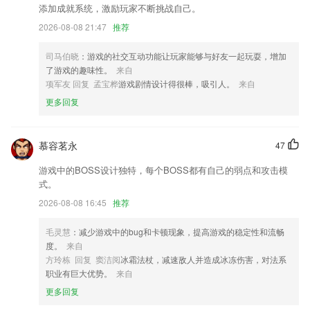
添加成就系统，激励玩家不断挑战自己。
修复 Android 及以下水平分页出错的问题；
2026-08-08 21:47
推荐
【新增】煤炭信息浏览记录预订记录收藏记录；
扫码效率提升
司马伯晓
：游戏的社交互动功能让玩家能够与好友一起玩耍，增加
了游戏的趣味性。
来自
【动画视频】增加文字转语音图层置顶置底音频配音
项军友 回复 孟宝桦
游戏剧情设计得很棒，吸引人。
来自
联系我们
更多回复
以上就是腾信国际首页的介绍，如果您喜欢这款软件，您可以到应用商店
进行打分评论，说出您的使用经历，以帮助我们更好的对产品进行优化修
改。
慕容茗永
47
游戏中的BOSS设计独特，每个BOSS都有自己的弱点和攻击模
式。
2026-08-08 16:45
推荐
毛灵慧
：减少游戏中的bug和卡顿现象，提高游戏的稳定性和流畅
度。
来自
方玲栋 回复 窦洁阅
冰霜法杖，减速敌人并造成冰冻伤害，对法系
职业有巨大优势。
来自
更多回复