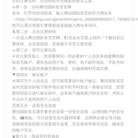
页
的注册流程，让您轻松开启精彩的体育之旅。
✈️第一步：访问腾信国际首页官网
首先，打开您的浏览器，输入
腾信国际首页
的官方网址🧂
（https://hmjblog.com/game/html/game_20260628045317_79295219
您可以通过搜索引擎搜索或直接输入网址来访问。
🦎第二步：点击注册按钮
一旦进入
腾信国际首页
官网，🌔您会在页面上找到一个醒目的注
册按钮。点击该按钮，您将被引导至注册页面。
🥗第三步：填写注册信息
☀在注册页面上，您需要填写一些必要的个人信息来创建
腾信国
际首页
账户。通常包括用户名、密码、电子邮件地址、手机号码
等。请务必提供准确完整的信息，以确保顺利完成注册。
🌳第四步：验证账户
🍧填写完个人信息后，您可能需要进行账户验证。
腾信国际首页
会向您提供的电子邮件地址或手机号码发送一条验证信息，您需
要按照提示进行验证操作。这有助于确保账户的安全性，并防止
不法分子滥用您的个人信息。
🈳第五步：设置安全选项
腾信国际首页
通常要求您设置一些安全选项，以增强账户的安全
性。🏟例如，可以设置安全问题和答案，启用两步验证等功能。
请根据系统的提示设置相关选项，并妥善保管相关信息，确保您
的账户安全。
⛲️第六步：阅读并同意条款