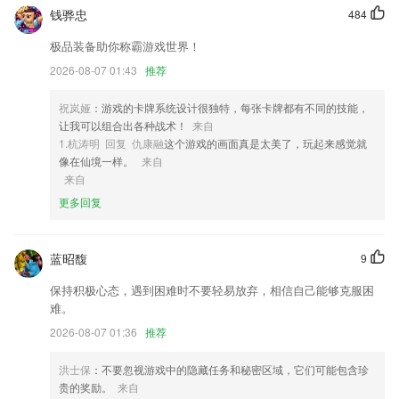
钱骅忠
484
1,省钱、省时、更省力；
极品装备助你称霸游戏世界！
2,双重认证：可选开通双重认证功能。启用后，指纹或NFC卡开锁需要输
2026-08-07 01:43
推荐
入认证码。
3,【视频音乐提取】导入视频即可一键获取视频中的背景音乐
祝岚娅
：游戏的卡牌系统设计很独特，每张卡牌都有不同的技能，
4,【专属客服】企业财务有问题?专属客服24h在线解答
让我可以组合出各种战术！
来自
1.杭涛明 回复 仇康融
这个游戏的画面真是太美了，玩起来感觉就
5,专业2265技术名师指导,从入门到精通,实战项目分析,丰富学习体系
像在仙境一样。
来自
6,提供公务用车、商务用车、豪华叫车等不同的车辆类型
来自
更多回复
橘子app下载官网入口软件优势
1.北辰遴选app北辰遴选教师端
蓝昭馥
9
2.加强学习效果，根据教学大纲重点讲解语法、单词等；
保持积极心态，遇到困难时不要轻易放弃，相信自己能够克服困
3.·辅导老师专属辅导，用心做教育，助孩子向上、向善、向爱、向美！
难。
4.很多课程2265都在这分享，每天的课程内容都是很多
2026-08-07 01:36
推荐
5.彻底同步当时发行教材，绝无缺漏页现象。
洪士保
：不要忽视游戏中的隐藏任务和秘密区域，它们可能包含珍
6.提供单词、听力、写作、口语等全方位的学习。
贵的奖励。
来自
橘子app下载官网入口更新了什么?