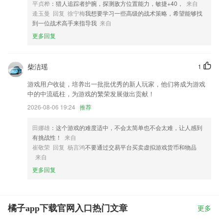
平贞桦
：猎人追踪者护腕，探测敌方位置能力，敏捷+40，
来自
逄玉曼 回复 徐宁梅
我想要学习一些高级的战术策略，希望能够找
到一位战术高手来指导我
来自
更多回复
柴洁瑶
1
游戏用户收徒，培养出一批批优秀的新人玩家，他们将成为游戏
中的中流砥柱，为游戏的繁荣发展做出贡献！
2026-08-06 19:24
推荐
田娜雄
：这个游戏的难度适中，不会太简单也不会太难，让人感到
有挑战性！
来自
崔敬荣 回复 杨言鸿
不要通过交易平台买卖虚拟游戏货币和物品
来自
更多回复
橘子app下载官网入口热门文章
更多