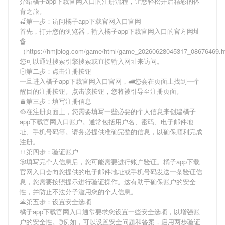
介绍
橘子app下载官网入口
的注册流程，让您轻松开启精彩的体
育之旅。
🍒第一步：访问橘子app下载官网入口官网
首先，打开您的浏览器，输入
橘子app下载官网入口
的官方网址
🔏
（https://hmjblog.com/game/html/game_20260628045317_08676469
您可以通过搜索引擎搜索或直接输入网址来访问。
🕓第二步：点击注册按钮
一旦进入
橘子app下载官网入口
官网，🚅您会在页面上找到一个
醒目的注册按钮。点击该按钮，您将被引导至注册页面。
🚊第三步：填写注册信息
🥘在注册页面上，您需要填写一些必要的个人信息来创建
橘子
app下载官网入口
账户。通常包括用户名、密码、电子邮件地
址、手机号码等。请务必提供准确完整的信息，以确保顺利完成
注册。
🍞第四步：验证账户
🎲填写完个人信息后，您可能需要进行账户验证。
橘子app下载
官网入口
会向您提供的电子邮件地址或手机号码发送一条验证信
息，您需要按照提示进行验证操作。这有助于确保账户的安全
性，并防止不法分子滥用您的个人信息。
🌋第五步：设置安全选项
橘子app下载官网入口
通常要求您设置一些安全选项，以增强账
户的安全性。🖱例如，可以设置安全问题和答案，启用两步验证