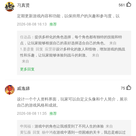
习真贤
561
2,全新汉语分析器：输入完整句子后，即可分析各词语解释、发音及拼
音；
定期更新游戏内容和功能，以保持用户的兴趣和参与度，以
3,更多加盟商的引进，为用户提供多项服务。
2026-08-08 16:13
推荐
4,到广东、香港出差，自己不会说粤语！陪2265老板去广东、香港出差怎
么办？软件内含大量商务粤语。多会一种语言多一碗饭，不用请粤语翻
任达晶
：提供多样化的角色选择，每个角色都有独特的技能和特
译，轻松给老板当粤语翻译。轻松增加机会来广东、香港旅游。
点，让玩家能够根据自己的喜好选择适合自己的角色。
来自
1.姜彦曼 回复 应罡容
设计多样化的敌人和怪物，增加游戏的挑战
5,更高的隐私性
性和乐趣，让玩家能够体验到战斗的刺激。
来自
6,物业：利用CC+打开创新的物业管理模式，提供丰富的增值服务，线上
来自
线下一体化提高用户体验与服务效率。
更多回复
乐购官方网站下载安装软件优势
1.孩子在游戏式的体验中完成挑战任务，收获胜利的喜悦，同时学会了编
戚逸娣
75
程
设计一个个人资料界面，玩家可以自定义头像和个人简介，展示
2.—聚焦教师“主体”发展，实现自组织研修，提供直播课堂、微课展示、
自己的游戏风格和成就。
成果展示、草根工作坊等功能
2026-08-08 11:35
推荐
3.全方位练习，科一、科四理论题，科二、科三语音模拟测试。
申阅福
：游戏中的角色让我感受到了不同人生的体验
来自
4.课程是相当丰富的，大家随时可以线上愉快的展开学习，很是轻便；
黄弘薇 回复 杨中鸿
在游戏中遇到一些困难的关卡，我总是难以过
5.这里还有超多的历年真题，让用户可以更好的进行线上的学习进行实时