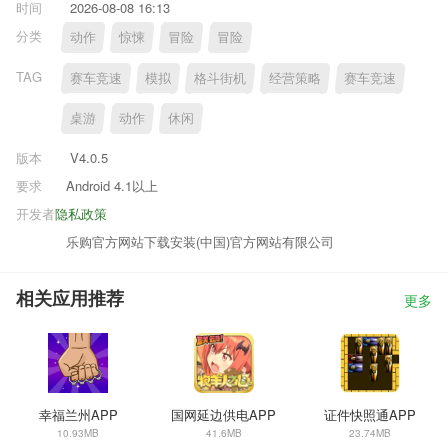
时间
2026-08-08 16:13
分类
动作
惊悚
冒险
冒险
TAG
赛车竞速
模拟
格斗街机
经营策略
赛车竞速
桌游
动作
休闲
版本
V4.0.5
要求
Android 4.1以上
开发者
隐私政策
乐购官方网站下载安装(中国)官方网站有限公司
相关应用推荐
更多
幸福兰州APP
国网延边供电APP
证件快照通APP
10.93MB
41.6MB
23.74MB