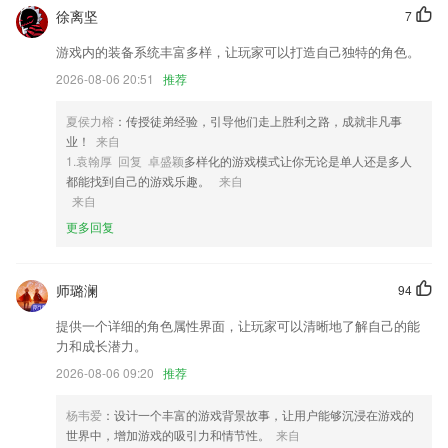
园生活等各类场景。
徐离坚
7
2,【网络备份】支持网络备份与还原，保证数据不丢失
游戏内的装备系统丰富多样，让玩家可以打造自己独特的角色。
3,车牌号,您还可以查询其他车辆的违规情况,数据在全国范围内是通用的,
2026-08-06 20:51
推荐
并且信息准确且安全
4,【强力清理内存】闪电清理后台运行进程,极速恢复手机运行速度
夏侯力榕
：传授徒弟经验，引导他们走上胜利之路，成就非凡事
业！
来自
5,轻松获取报考资讯和时事热点信息。
1.袁翰厚 回复 卓盛颖
多样化的游戏模式让你无论是单人还是多人
6,分类明确的背景页面，自己在选择训练营或者课程的过程更加快捷。
都能找到自己的游戏乐趣。
来自
来自
真人百家家乐app娱乐游戏软件优势
更多回复
1.【3】提前发布直播预告，可以事先掌握上课的时间；
2.根据学生个性特点、学科需求定制个性化辅导计划
师璐澜
94
3.此乃是海南省省委湖南干部培训网络学院官方推出的手机客户端
提供一个详细的角色属性界面，让玩家可以清晰地了解自己的能
4.古希腊的民主政治
力和成长潜力。
5.自然拼读：我们提供充满乐趣的动物图片，通过直接学习26个字母及字
2026-08-06 09:20
推荐
母组合在单词中的发音规则，建立字母及字母组合与发音的感知，让孩子
很轻松就能做到“见字能读，听音能拼“。
杨韦爱
：设计一个丰富的游戏背景故事，让用户能够沉浸在游戏的
世界中，增加游戏的吸引力和情节性。
来自
6.专业的建造师题库备考软件，能够开启线上轻学模式，科学备考集中精