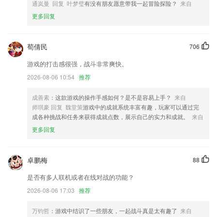
通岚曼 回复 叶梦璧
有没有朋友愿意带我一起冒险探险？
来自
力突击，汇集了海量课程；
更多回复
真人百家家乐app娱乐游戏更新了什么?
新增“我的村”功能
荀倩民
706
新增 休闲拼字功能
游戏的打击感很强，战斗非常爽快。
优化新闻标题的显示
2026-08-06 10:54
推荐
【修复】已订阅账号，订阅信息不显示问题
智能家居部分优化。
成善素
：这款游戏的操作手感如何？是不是容易上手？
来自
师琪豪 回复 魏堂策
游戏中的成就系统丰富有趣，玩家可以通过完
清凉一夏，领取270元暑期民宿礼券
成各种挑战和任务来获得成就点数，展示自己的实力和成就。
来自
联系我们
更多回复
以上就是真人百家家乐app娱乐游戏的介绍，如果您喜欢这款软件，您可
以到应用商店进行打分评论，说出您的使用经历，以帮助我们更好的对产
品进行优化修改。
卓鹏梅
88
是否有多人联机或者在线对战的功能？
2026-08-06 17:03
推荐
万钧哲
：游戏中结识了一些朋友，一起战斗真是太有趣了
来自