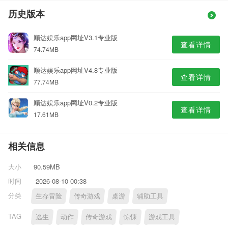
历史版本
顺达娱乐app网址V3.1专业版
查看详情
74.74MB
顺达娱乐app网址V4.8专业版
查看详情
77.74MB
顺达娱乐app网址V0.2专业版
查看详情
17.61MB
相关信息
大小
90.59MB
时间
2026-08-10 00:38
分类
生存冒险
传奇游戏
桌游
辅助工具
TAG
逃生
动作
传奇游戏
惊悚
游戏工具