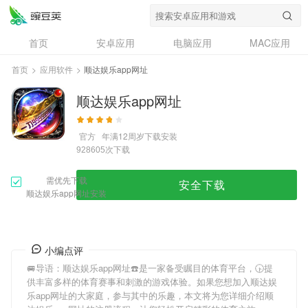
首页
安卓应用
电脑应用
MAC应用
资讯
专题
设计奖
创意应用
首页
>
应用软件
>
顺达娱乐app网址
问答
顺达娱乐app网址
官方
年满12周岁
下载安装
次下载
928605
需优先下载
安全下载
顺达娱乐app网址安装
小编点评
🚐导语：
顺达娱乐app网址
☎️是一家备受瞩目的体育平台，🕟提
供丰富多样的体育赛事和刺激的游戏体验。如果您想加入
顺达娱
乐app网址
的大家庭，参与其中的乐趣，本文将为您详细介绍
顺