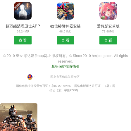
超万能清理卫士APP
微信秒赞神器安装
爱剪影安卓版
65.24MB
48.51MB
73.98MB
查看
查看
查看
© 2010 至今 顺达娱乐app网址 版权所有。© Since 2010 hmjblog.com. All rights
reserved.
版权保护投诉指引
・
网上有害信息举报专区
增值电信业务经营许可证：京B2-201797163
网络出版服务许可证：（署）网
出证（京）字第2799号