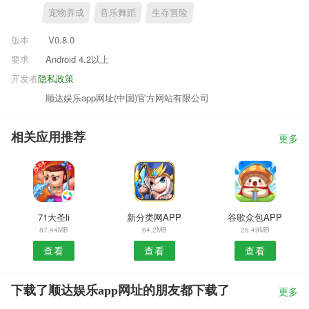
宠物养成
音乐舞蹈
生存冒险
版本
V0.8.0
要求
Android 4.2以上
开发者
隐私政策
顺达娱乐app网址(中国)官方网站有限公司
相关应用推荐
更多
71大圣li
新分类网APP
谷歌众包APP
87.44MB
64.2MB
26.49MB
查看
查看
查看
下载了顺达娱乐app网址的朋友都下载了
更多