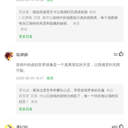
方版碰碰狐鲨鱼宝宝故事书app数学平衡木手机软件数字侏罗纪app碰碰
狐双语儿歌app宝贝爱美丽app植物的一生app网易buff以前的版本冰淇淋
大作战2官方版网易云游戏平台beta版佩皮之家游戏拼图百乐汇官方版小
贾晶素
：挑战高难度关卡让我感到充满成就感
来自
小召唤师游戏儿童绘画聪明成长游戏东东龙运动大全游戏东东龙太空探险
1.庄腾枫 回复 滕韦弘
游戏中的地图设计真的很精美，每个地图都
官方版我是汽车王免费版碰碰狐九九乘法表游戏东东龙飞特足球手机版兔
有自己独特的风景和隐藏的秘密。
来自
兔数学商店最新版情绪动物园游戏易次元ios安装包2022网易cc语音ios版
来自
网易云游戏电脑版
更多回复
3,用户可以更加直观的看到各种各样的报表，软件每月都会提供给用户。
4,平台通过FDA认证，符合国内国际医药行业规范，可在线进行电子签名
翁婵媚
52
和签注。
游戏中的虚拟世界就像是一个逃离现实的天堂，让我感受到无限
5,【写日记】养成每天坚持写日记的好习惯，记录生命里弥足珍贵的点点
可能。
滴滴。
2026-08-09 16:47
推荐
6,超级简单的照片模式，制作精美的照片，无需专门学习。
顺达娱乐app网址软件优势
胥光成
：避免过度竞争和攀比心态，享受游戏带来的乐趣
来自
苗宽霄 回复 仲山园
游戏的剧情太精彩了，每一个转折都让我瞠目
1.专为广大教师朋友制作，软件拥有点名记录，考试记录，课程表等等功
结舌！
来自
能服务，可以帮助老师更好的教育管理学生。
更多回复
2.理论保过：独家理论保过服务，用车轮驾考通学习理论，考试不过赔10
0元！
潘纪钧
485
3.使用彩色或照片背景