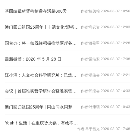
基因编辑猪肾移植猴存活超600天
作者:解茂翰 2026-08-07 10:56
澳门回归祖国25周年丨非遗文化“混搭”现代科技 张艺谋全新作品献礼回归
作者:邱安岩 2026-08-07 12:03
国台办：将一如既往积极推动两岸各领域交流合作
作者:都君翠 2026-08-07 12:28
最新微博：2026 年 5 月 28 日
作者:梁浩安 2026-08-07 17:38
江小涓：人文社会科学研究AI：已然、或然和应然
作者:易达会 2026-08-07 12:21
会议｜首届唯实哲学研讨会暨唯实哲学研究院揭牌仪式在辽宁大学举行
作者:郎滢会 2026-08-07 14:33
澳门回归祖国25周年 | 同山同水同梦
作者:叶康琬 2026-08-07 10:43
Yeah！生活丨在重庆烫火锅，有啥不一样？
作者:单于昌光 2026-08-07 17:48