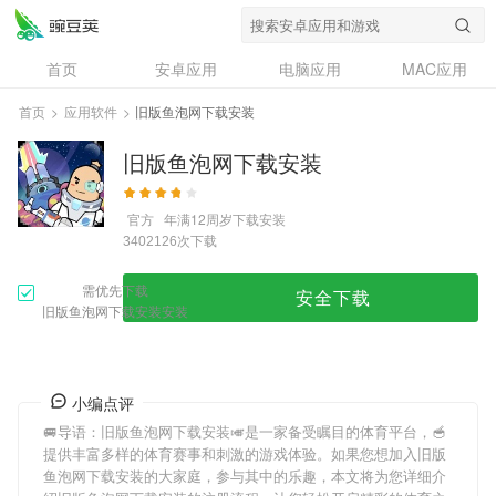
首页
安卓应用
电脑应用
MAC应用
资讯
专题
设计奖
创意应用
首页
>
应用软件
>
旧版鱼泡网下载安装
问答
旧版鱼泡网下载安装
官方
年满12周岁
下载安装
次下载
3402126
需优先下载
安全下载
旧版鱼泡网下载安装安装
小编点评
🚐导语：
旧版鱼泡网下载安装
🎺是一家备受瞩目的体育平台，🥣
提供丰富多样的体育赛事和刺激的游戏体验。如果您想加入
旧版
鱼泡网下载安装
的大家庭，参与其中的乐趣，本文将为您详细介