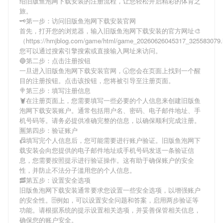
绍
旧版鱼泡网下载安装
的注册流程，让您轻松开启精彩的体育之
旅。
🗝第一步：访问旧版鱼泡网下载安装官网
首先，打开您的浏览器，输入
旧版鱼泡网下载安装
的官方网址🎨
（https://hmjblog.com/game/html/game_20260626045317_32558307
您可以通过搜索引擎搜索或直接输入网址来访问。
🔵第二步：点击注册按钮
一旦进入
旧版鱼泡网下载安装
官网，🕢您会在页面上找到一个醒
目的注册按钮。点击该按钮，您将被引导至注册页面。
🍭第三步：填写注册信息
🦞在注册页面上，您需要填写一些必要的个人信息来创建
旧版鱼
泡网下载安装
账户。通常包括用户名、密码、电子邮件地址、手
机号码等。请务必提供准确完整的信息，以确保顺利完成注册。
🈚第四步：验证账户
📠填写完个人信息后，您可能需要进行账户验证。
旧版鱼泡网下
载安装
会向您提供的电子邮件地址或手机号码发送一条验证信
息，您需要按照提示进行验证操作。这有助于确保账户的安全
性，并防止不法分子滥用您的个人信息。
🥓第五步：设置安全选项
旧版鱼泡网下载安装
通常要求您设置一些安全选项，以增强账户
的安全性。🗄例如，可以设置安全问题和答案，启用两步验证等
功能。请根据系统的提示设置相关选项，并妥善保管相关信息，
确保您的账户安全。