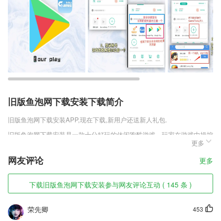
旧版鱼泡网下载安装下载简介
旧版鱼泡网下载安装
APP,现在下载,新用户还送新人礼包.
旧版鱼泡网下载安装是一款十分好玩的休闲跑酷游戏，玩家在游戏中操控
更多
一个有四条腿的小机器人，机器人可以把四条腿收起来变成一个小球，在
崎岖的赛道上玩家需要及时变化腿和球的形态，一路拿下第一赢得比赛，
网友评论
更多
喜欢这种跑酷游戏的玩家千万不要错过这款游戏了，赶快下载游戏试试
吧。
下载旧版鱼泡网下载安装参与网友评论互动 ( 145 条 )
旧版鱼泡网下载安装软件特色
1,自主学习引擎、学习管理系统
荣先卿
453