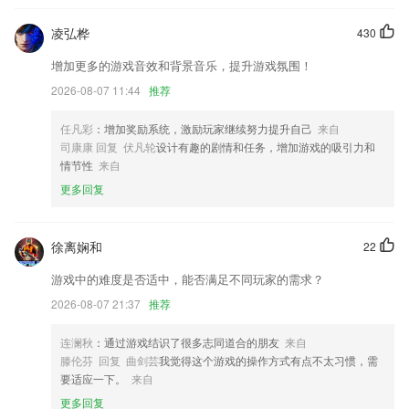
5.：同步学校课程教材，包含整本书籍的所有知识点，逐字逐句的为用户
凌弘桦
430
讲解清楚。
6.方便的获取渠道,依托移动终端,实现了医学知识的手机平移,实现了医生
增加更多的游戏音效和背景音乐，提升游戏氛围！
随时随地浏览、查阅、学习的应用场景。
2026-08-07 11:44
推荐
旧版鱼泡网下载安装更新了什么?
任凡彩
：增加奖励系统，激励玩家继续努力提升自己
来自
追踪优化
司康康 回复 伏凡轮
设计有趣的剧情和任务，增加游戏的吸引力和
情节性
来自
自定义海报支持添加分类，同时支持图片的自由裁剪和抠图操作
更多回复
想表达对作者的爱?月票打赏送送送...
系统的优化和更新
徐离娴和
22
以上就是星空·综合体育的介绍，如果您喜欢这款软件，您可以到应用商
店进行打分评论，说出您的使用经历，以帮助我们更好的对产品进行优化
游戏中的难度是否适中，能否满足不同玩家的需求？
修改。
2026-08-07 21:37
推荐
漫画频道改版，给你更好的追番体验
联系我们
连澜秋
：通过游戏结识了很多志同道合的朋友
来自
以上就是旧版鱼泡网下载安装的介绍，如果您喜欢这款软件，您可以到应
滕伦芬 回复 曲剑芸
我觉得这个游戏的操作方式有点不太习惯，需
用商店进行打分评论，说出您的使用经历，以帮助我们更好的对产品进行
要适应一下。
来自
优化修改。
更多回复