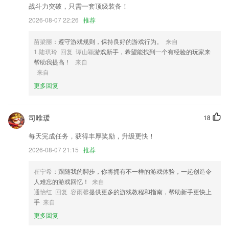
2,独家支持视频复读功能,支持lrc、srt多种字幕，资源应有尽有！
战斗力突破，只需一套顶级装备！
3,克服耽误、拖延:
2026-08-07 22:26
推荐
4,电视直播，爆料等等内容板块，可以帮助更好的引导及服务柯坪县；
苗梁丽
：遵守游戏规则，保持良好的游戏行为。
来自
5,精心挑选国内、国际顶级VR游戏，为您带来畅快的VR游戏体验。
1.陆琪玲 回复 谭山颖
游戏新手，希望能找到一个有经验的玩家来
6,趣味教学：通过儿歌、电台、词汇、绘本、动画等多种方式为家长创造
帮助我提高！
来自
360沉浸式家庭英文启蒙环境，实现线上课程和线下教具协同助力小朋友
来自
英文启蒙的培养。更有风靡全球的英语启蒙资源，200+的原创儿歌内
更多回复
容，英文亲子游戏，让宝宝启蒙更快乐。60大生活场景让宝宝一边涨知
识，一边学英语。
司唯瑗
旧版鱼泡网下载安装软件优势
18
每天完成任务，获得丰厚奖励，升级更快！
1.其中会有家庭教育讲座直播，专家咨询，课程学习等等不同的功能。
2026-08-07 21:15
推荐
2.二级建造师考试的教材，匹配章节的题目练习，有效学习知识点与考
点，题目提供优质详细解析及解题思路，快速掌握考点，精准易懂，针对
崔宁希
：跟随我的脚步，你将拥有不一样的游戏体验，一起创造令
性强。
人难忘的游戏回忆！
来自
3.编程学习，这里有着非常专业的编程课程，可以帮助用户学习到专业编
通怡红 回复 容雨馨
提供更多的游戏教程和指南，帮助新手更快上
程技术
手
来自
4.增进和孩子之间的感情，可以改善亲子关系，每可以促进孩子对色彩的
更多回复
认知能力