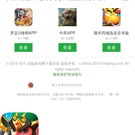
罗定U律师APP
中库APP
顺丰同城急送安卓版
6.11MB
80.53MB
83.31MB
查看
查看
查看
© 2010 至今 旧版鱼泡网下载安装 版权所有。© Since 2010 hmjblog.com. All
rights reserved.
版权保护投诉指引
・
网上有害信息举报专区
增值电信业务经营许可证：京B2-201797163
网络出版服务许可证：（署）网
出证（京）字第2799号