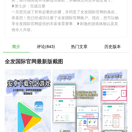
❥第七步：完成注册
一旦您完成了所有必要的步骤，并同意了全发国际官网的条款，
恭喜您！您已经成功注册了全发国际官网账户。现在，您可以畅
享全发国际官网提供的丰富体育赛事、❥刺激的游戏体验以及其
他令人兴奋。
简介
评论(843)
热门文章
历史版本
全发国际官网最新版截图