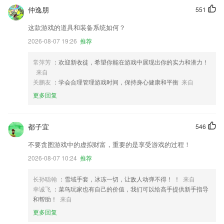
仲逸朋
551
这款游戏的道具和装备系统如何？
2026-08-07 19:26
推荐
常萍芳
：欢迎新收徒，希望你能在游戏中展现出你的实力和潜力！
来自
关鹏友
：学会合理管理游戏时间，保持身心健康和平衡
来自
更多回复
都子宜
546
不要贪图游戏中的虚拟财富，重要的是享受游戏的过程！
2026-08-07 10:24
推荐
长孙聪翰
：雪域手套，冰冻一切，让敌人动弹不得！ ！
来自
幸诚飞
：菜鸟玩家也有自己的价值，我们可以给高手提供新手指导
和帮助！
来自
更多回复