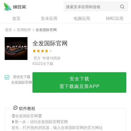
全发国际官网
首页
安卓应用
电脑应用
MAC应用
资讯
专题
设计奖
创意应用
首页
>
应用软件
>
全发国际官网
问答
全发国际官网
官方
年满16周岁
次下载
63222
需优先下载
安全下载
全发国际官网
需下载豌豆荚APP
软件教程
🧔全发国际官网🧔
❥第一步：访问全发国际官网官网
首先，打开您的浏览器，输入全发国际官网的官方网址