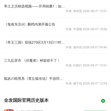
率土之滨精选视频——开局锦囊1：如何打4级地
作者: 章初莲 2026-08-07 12:57
《鬼食东京ol》删档内测开服公告
作者: 平眉顺 2026-08-07 18:06
《帝王三国》双线270区3月13日11时开服活动公告
作者: 项伊昌 2026-08-07 09:46
三九乱穿衣 《伏魔者》神装错不了！
作者: 向彪行 2026-08-07 10:51
狐妖の暗黑系《青丘狐传说》手游同人画
作者: 褚宁冠 2026-08-07 12:04
全发国际官网历史版本