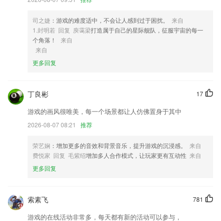
4,从广播电视到移动终端，手机江西台app将始终坚持唱响主旋律、传播
正能量。
司之婕
：游戏的难度适中，不会让人感到过于困扰。
来自
1.封明若 回复 庾霭梁
打造属于自己的星际舰队，征服宇宙的每一
5,为用户提供海量数学教学题，老师可以将题目直接发给学生；
个角落！
来自
6,英语口语都可以通过平台练习，手机学习更加权威。
来自
更多回复
赏金榜下载安装软件优势
1.★查找快：支持扫码查找、科目查找、年级查找、书名查找等，快速精
准定位，锁定答案；
丁良彬
17
2.轻松的查找各类课程学习
游戏的画风很唯美，每一个场景都让人仿佛置身于其中
3.带给你最好的学习享受，在这提升自己的知识点很方便
2026-08-07 08:21
推荐
4.软件还有很多有趣认知的小游戏，让孩子可以边玩边学习到更多的有用
荣艺娴
：增加更多的音效和背景音乐，提升游戏的沉浸感。
来自
的知识，培养孩子的大脑记忆。
费悦家 回复 毛紫绍
增加多人合作模式，让玩家更有互动性
来自
5.试卷答题卡都是根据班级以及科目详细的分类好，后期整理更加方便！
更多回复
6.儿歌多多，拥有百万儿歌故事资源，适合012岁的儿童及家长使用。
赏金榜下载安装更新了什么?
索素飞
781
修复关注专家推送不触达问题；
游戏的在线活动非常多，每天都有新的活动可以参与，