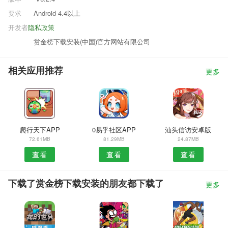
要求
Android 4.4以上
开发者
隐私政策
赏金榜下载安装(中国)官方网站有限公司
相关应用推荐
更多
爬行天下APP
0易乎社区APP
汕头信访安卓版
72.61MB
81.29MB
24.87MB
查看
查看
查看
下载了赏金榜下载安装的朋友都下载了
更多