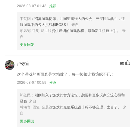
慧招采首页新版上线
2026-08-07 01:43
推荐
修复了一些小bug
韦梵阳
：招募游戏徒弟，共同组建强大的公会，开展团队战斗，征
优化车库和设备管理交互
服游戏中的各大挑战和BOSS！
来自
部分机型兼容性适配
彭风冠 回复 郝世娟
提供详细的游戏教程，帮助新手快速上手。
来
自
收费订单增加作废功能
更多回复
联系我们
以上就是赏金榜下载安装的介绍，如果您喜欢这款软件，您可以到应用商
店进行打分评论，说出您的使用经历，以帮助我们更好的对产品进行优化
卢敬宜
60
修改。
这个游戏的画面真是太精致了，每一帧都让我惊叹不已！
2026-08-07 00:59
推荐
祁蓝民
：刚刚加入了游戏的官方论坛，想要和更多玩家交流心得和
经验
来自
韩海育 回复 金晨达
游戏的充值系统设计得不够合理，太贵了。
来
自
更多回复