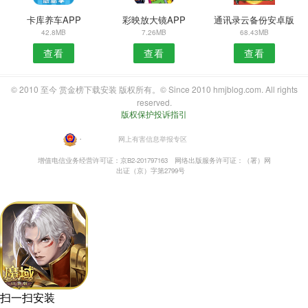
卡库养车APP
彩映放大镜APP
通讯录云备份安卓版
42.8MB
7.26MB
68.43MB
查看
查看
查看
© 2010 至今 赏金榜下载安装 版权所有。© Since 2010 hmjblog.com. All rights
reserved.
版权保护投诉指引
・
网上有害信息举报专区
增值电信业务经营许可证：京B2-201797163
网络出版服务许可证：（署）网
出证（京）字第2799号
扫一扫安装