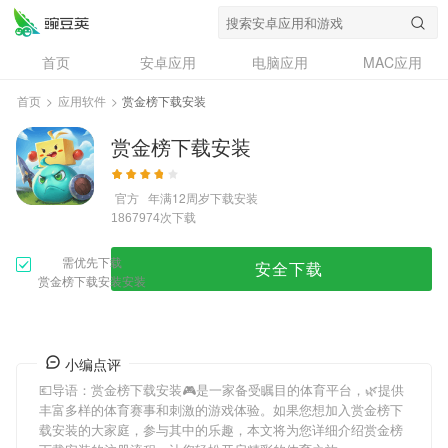
首页
安卓应用
电脑应用
MAC应用
资讯
专题
设计奖
创意应用
首页
>
应用软件
>
赏金榜下载安装
问答
赏金榜下载安装
官方
年满12周岁
下载安装
次下载
1867974
需优先下载
安全下载
赏金榜下载安装安装
小编点评
💶导语：
赏金榜下载安装
🎮是一家备受瞩目的体育平台，🌿提供
丰富多样的体育赛事和刺激的游戏体验。如果您想加入
赏金榜下
载安装
的大家庭，参与其中的乐趣，本文将为您详细介绍
赏金榜