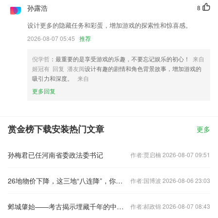
孙露浩
8
设计更多的隐藏任务和彩蛋，增加游戏的探索性和惊喜感。
2026-08-07 05:45
推荐
倪学哲
：最重要的是享受游戏的乐趣，不要忘记娱乐的初心！
来自
姬冠有 回复 潘友阅
设计有趣的剧情和角色背景故事，增加游戏的
吸引力和深度。
来自
更多回复
赏金榜下载安装热门文章
更多
孙梅君已任河南省委政法委书记
作者:贾启楠 2026-08-07 09:51
26地物价下降，这三地“八连降”，你家呢？
作者:国博波 2026-08-06 23:03
邺城肇始——考古揭示埋藏千年的中国都城秘密
作者:郝政锦 2026-08-07 08:43