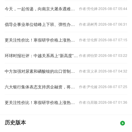
今天，一起传递，向南京大屠杀遇难同胞致哀！
作者:劳伦婵 2026-08-07 05:44
倡导企事业单位错峰上下班、弹性办公！北京发布七条响应措施
作者:易树秀 2026-08-07 06:31
更关注性价比！寒假研学价格上涨热度下降
作者:甘伦辉 2026-08-07 07:15
环球时报社评：中越关系再上“新高度”令人期待
作者:师怡荣 2026-08-07 03:22
中方加强对尿素和磷酸铵的出口管制？外交部回应
作者:宣义承 2026-08-07 04:32
六大银行集体表态支持房企融资，将如何影响楼市？
作者:尹伦娅 2026-08-07 07:25
更关注性价比！寒假研学价格上涨热度下降
作者:仇荷颖 2026-08-07 01:36
历史版本