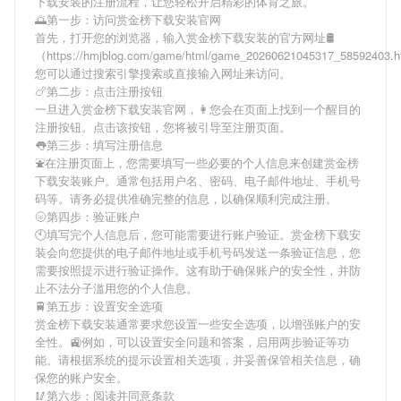
下载安装
的注册流程，让您轻松开启精彩的体育之旅。
🌅第一步：访问赏金榜下载安装官网
首先，打开您的浏览器，输入
赏金榜下载安装
的官方网址🛢
（https://hmjblog.com/game/html/game_20260621045317_58592403
您可以通过搜索引擎搜索或直接输入网址来访问。
🍗第二步：点击注册按钮
一旦进入
赏金榜下载安装
官网，👩您会在页面上找到一个醒目的
注册按钮。点击该按钮，您将被引导至注册页面。
👅第三步：填写注册信息
⛲在注册页面上，您需要填写一些必要的个人信息来创建
赏金榜
下载安装
账户。通常包括用户名、密码、电子邮件地址、手机号
码等。请务必提供准确完整的信息，以确保顺利完成注册。
🌝第四步：验证账户
🕙填写完个人信息后，您可能需要进行账户验证。
赏金榜下载安
装
会向您提供的电子邮件地址或手机号码发送一条验证信息，您
需要按照提示进行验证操作。这有助于确保账户的安全性，并防
止不法分子滥用您的个人信息。
🚆第五步：设置安全选项
赏金榜下载安装
通常要求您设置一些安全选项，以增强账户的安
全性。🚉例如，可以设置安全问题和答案，启用两步验证等功
能。请根据系统的提示设置相关选项，并妥善保管相关信息，确
保您的账户安全。
🥢第六步：阅读并同意条款