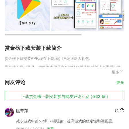
赏金榜下载安装下载简介
赏金榜下载安装
APP,现在下载,新用户还送新人礼包.
赏金榜下载安装是一款能够为你带来各种经典战斗模式的传奇类手机游
更多
戏，更多新颖的玩法设定将会让游戏更加的与众不同，你将通过一系列经
典的战场模式来体验传奇的魅力。大量的福利玩法能够为你带来全新的奖
网友评论
更多
励，同时也能给予你各种不同的挑战。
赏金榜下载安装软件特色
下载赏金榜下载安装参与网友评论互动 ( 932 条 )
1,设备连接 通过蓝牙连接本米本智写板
匡苛萍
10
2,支持在线的购票购物省去的排队等候哦
3,还能够及时的跟家长沟通学生的健康管理情况，并且还能够与学校同
减少游戏中的bug和卡顿现象，提高游戏的稳定性和流畅度。
步。
2026-08-07 09:51
推荐