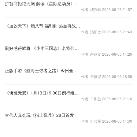
拼智商拒绝无脑 解读《星际总动员》策略玩法
作者: 堵强融 2026-08-06 21:57
《血饮天下》腊八节 福利到 热血再战迎新春
作者: 汤阳欣 2026-08-06 21:43
刷好感得武将 《小小三国志》名将仰慕玩法首曝
作者: 寿丽凝 2026-08-06 14:26
正版手游《航海王强者之路》今日全平台开测 送年度好礼
作者: 东薇绿 2026-08-06 18:59
《斩魔无双》1月13日19:00日例行维护公告
作者: 卞影兰 2026-08-06 21:16
古代人真会玩《指上弹兵》28日首发
作者: 管芸军 2026-08-06 14:30