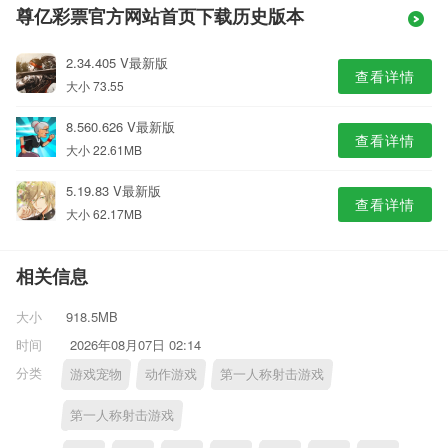
尊亿彩票官方网站首页下载历史版本
2.34.405 V最新版
查看详情
大小 73.55
8.560.626 V最新版
查看详情
大小 22.61MB
5.19.83 V最新版
查看详情
大小 62.17MB
相关信息
大小
918.5MB
时间
2026年08月07日 02:14
分类
游戏宠物
动作游戏
第一人称射击游戏
第一人称射击游戏