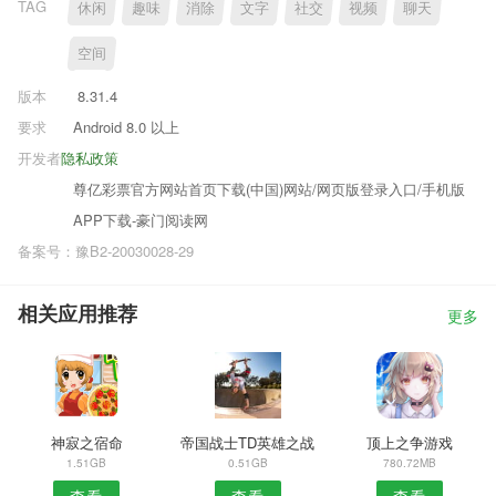
TAG
休闲
趣味
消除
文字
社交
视频
聊天
空间
版本
8.31.4
要求
Android 8.0 以上
开发者
隐私政策
尊亿彩票官方网站首页下载(中国)网站/网页版登录入口/手机版
APP下载-豪门阅读网
备案号：豫B2-20030028-29
相关应用推荐
更多
神寂之宿命
帝国战士TD英雄之战
顶上之争游戏
1.51GB
0.51GB
780.72MB