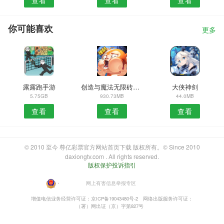
查看
查看
查看
你可能喜欢
更多
露露跑手游
创造与魔法无限砖石版
大侠神剑
5.75GB
930.73MB
44.0MB
查看
查看
查看
© 2010 至今 尊亿彩票官方网站首页下载 版权所有。© Since 2010
daxiongtv.com . All rights reserved.
版权保护投诉指引
・
网上有害信息举报专区
增值电信业务经营许可证：京ICP备19043480号-2
网络出版服务许可证：
（署）网出证（京）字第827号