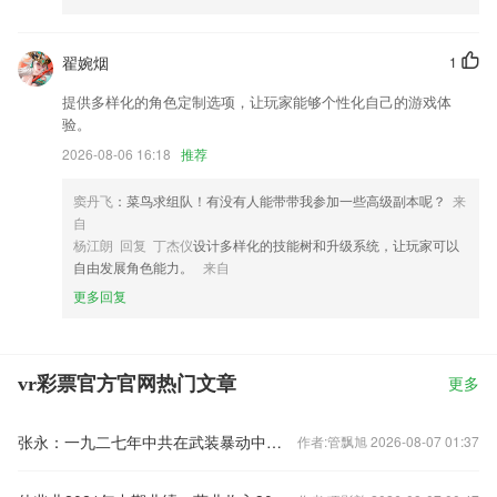
翟婉烟
1
提供多样化的角色定制选项，让玩家能够个性化自己的游戏体
验。
2026-08-06 16:18
推荐
窦丹飞
：菜鸟求组队！有没有人能带带我参加一些高级副本呢？
来
自
杨江朗 回复 丁杰仪
设计多样化的技能树和升级系统，让玩家可以
自由发展角色能力。
来自
更多回复
vr彩票官方官网热门文章
更多
张永：一九二七年中共在武装暴动中的组织转型
作者:管飘旭 2026-08-07 01:37