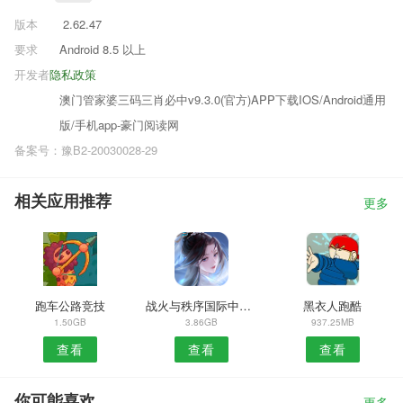
版本
2.62.47
要求
Android 8.5 以上
开发者
隐私政策
澳门管家婆三码三肖必中v9.3.0(官方)APP下载IOS/Android通用
版/手机app-豪门阅读网
备案号：豫B2-20030028-29
相关应用推荐
更多
跑车公路竞技
战火与秩序国际中文版
黑衣人跑酷
1.50GB
3.86GB
937.25MB
查看
查看
查看
你可能喜欢