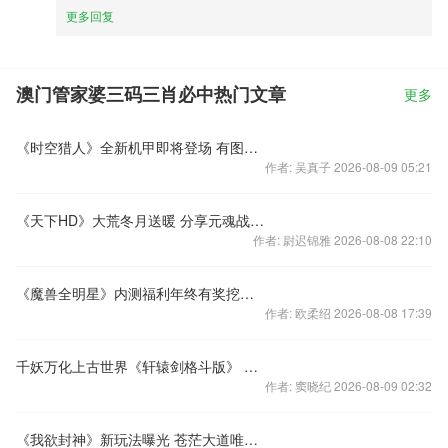
更多回复
澳门管家婆三码三肖必中热门文章
更多
《时空猎人》全新机甲即将登场 有图有真相
作者: 吴真子 2026-08-09 05:21
《天下HD》大荒冬月送暖 分享元魂战力送周边特权！
作者: 尉迟锦雅 2026-08-08 22:10
《魔兽全明星》内测福利年终有奖挖宝箱有辣条
作者: 欧柔绍 2026-08-08 17:39
千妖万化上古世界《轩辕剑格斗版》 重现山海经传说
作者: 窦晓纪 2026-08-09 02:32
《我欲封神》新玩法曝光 苍茫大道唯王者独行