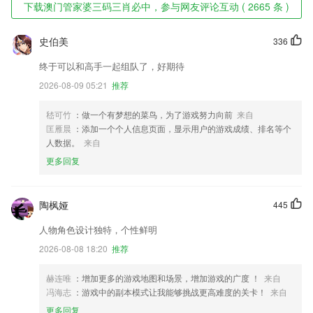
下载澳门管家婆三码三肖必中，参与网友评论互动 ( 2665 条 )
史伯美
336
终于可以和高手一起组队了，好期待
2026-08-09 05:21
推荐
嵇可竹
：做一个有梦想的菜鸟，为了游戏努力向前
来自
匡雁晨
：添加一个个人信息页面，显示用户的游戏成绩、排名等个
人数据。
来自
更多回复
陶枫娅
445
人物角色设计独特，个性鲜明
2026-08-08 18:20
推荐
赫连唯
：增加更多的游戏地图和场景，增加游戏的广度 ！
来自
冯海志
：游戏中的副本模式让我能够挑战更高难度的关卡！
来自
更多回复