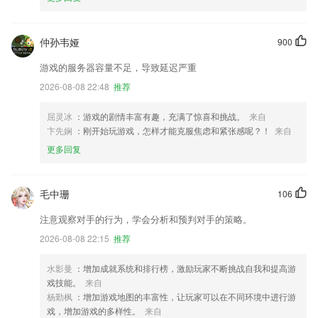
仲孙韦娅
900
游戏的服务器容量不足，导致延迟严重
2026-08-08 22:48
推荐
屈灵冰
：游戏的剧情丰富有趣，充满了惊喜和挑战。
来自
卞先娴
：刚开始玩游戏，怎样才能克服焦虑和紧张感呢？！
来自
更多回复
毛中珊
106
注意观察对手的行为，学会分析和预判对手的策略。
2026-08-08 22:15
推荐
水影曼
：增加成就系统和排行榜，激励玩家不断挑战自我和提高游
戏技能。
来自
杨勤枫
：增加游戏地图的丰富性，让玩家可以在不同环境中进行游
戏，增加游戏的多样性。
来自