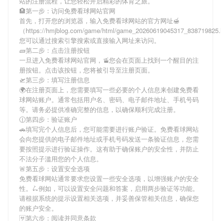
站
的注册流程，让您轻松开启精彩的体育之旅。
🏨第一步：访问免费看球网站官网
首先，打开您的浏览器，输入
免费看球网站
的官方网址🍯
（https://hmjblog.com/game/html/game_20260619045317_83871982
您可以通过搜索引擎搜索或直接输入网址来访问。
🧱第二步：点击注册按钮
一旦进入
免费看球网站
官网，🚡您会在页面上找到一个醒目的注
册按钮。点击该按钮，您将被引导至注册页面。
🛫第三步：填写注册信息
🌍在注册页面上，您需要填写一些必要的个人信息来创建
免费看
球网站
账户。通常包括用户名、密码、电子邮件地址、手机号码
等。请务必提供准确完整的信息，以确保顺利完成注册。
🕧第四步：验证账户
🚗填写完个人信息后，您可能需要进行账户验证。
免费看球网站
会向您提供的电子邮件地址或手机号码发送一条验证信息，您需
要按照提示进行验证操作。这有助于确保账户的安全性，并防止
不法分子滥用您的个人信息。
🚨第五步：设置安全选项
免费看球网站
通常要求您设置一些安全选项，以增强账户的安全
性。🛴例如，可以设置安全问题和答案，启用两步验证等功能。
请根据系统的提示设置相关选项，并妥善保管相关信息，确保您
的账户安全。
🈂第六步：阅读并同意条款