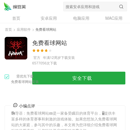
首页
安卓应用
电脑应用
MAC应用
资讯
专题
设计奖
创意应用
首页
>
应用软件
>
免费看球网站
问答
免费看球网站
官方
年满12周岁
下载安装
次下载
6577056
需优先下载
安全下载
免费看球网站安装
小编点评
🎑导语：
免费看球网站
📼是一家备受瞩目的体育平台，🖥提供丰
富多样的体育赛事和刺激的游戏体验。如果您想加入
免费看球网
站
的大家庭，参与其中的乐趣，本文将为您详细介绍
免费看球网