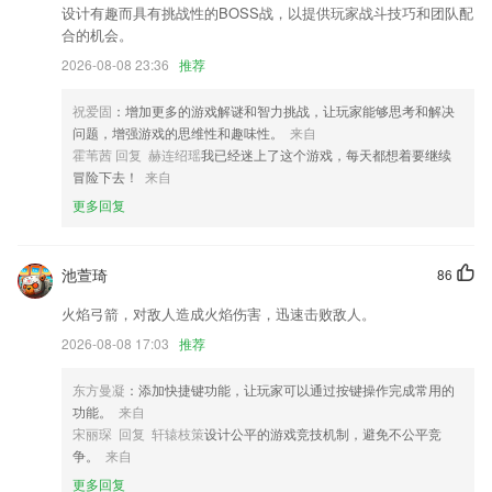
设计有趣而具有挑战性的BOSS战，以提供玩家战斗技巧和团队配
文库「课本」目录内容与中小学语文课本同步
合的机会。
OA审批红点更换成数字展示
2026-08-08 23:36
推荐
部分Exchange帐号无法登录的问题
祝爱固
：增加更多的游戏解谜和智力挑战，让玩家能够思考和解决
支持无限制记账数据导出Excel功能
问题，增强游戏的思维性和趣味性。
来自
联系我们
霍苇茜 回复 赫连绍瑶
我已经迷上了这个游戏，每天都想着要继续
以上就是免费看球网站的介绍，如果您喜欢这款软件，您可以到应用商店
冒险下去！
来自
进行打分评论，说出您的使用经历，以帮助我们更好的对产品进行优化修
更多回复
改。
池萱琦
86
火焰弓箭，对敌人造成火焰伤害，迅速击败敌人。
2026-08-08 17:03
推荐
东方曼凝
：添加快捷键功能，让玩家可以通过按键操作完成常用的
功能。
来自
宋丽琛 回复 轩辕枝策
设计公平的游戏竞技机制，避免不公平竞
争。
来自
更多回复