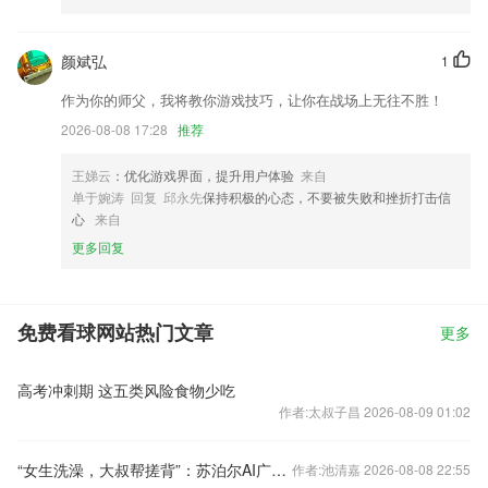
颜斌弘
1
作为你的师父，我将教你游戏技巧，让你在战场上无往不胜！
2026-08-08 17:28
推荐
王娣云
：优化游戏界面，提升用户体验
来自
单于婉涛 回复 邱永先
保持积极的心态，不要被失败和挫折打击信
心
来自
更多回复
免费看球网站热门文章
更多
高考冲刺期 这五类风险食物少吃
作者:太叔子昌 2026-08-09 01:02
“女生洗澡，大叔帮搓背”：苏泊尔AI广告引争议，已紧急下架
作者:池清嘉 2026-08-08 22:55