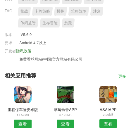
TAG
枪战
卡牌策略
模拟
策略战争
沙盒
休闲益智
生存冒险
悬疑
版本
V5.6.9
要求
Android 4.7以上
开发者
隐私政策
免费看球网站(中国)官方网站有限公司
相关应用推荐
更多
里程保车险安卓版
草莓铃音APP
ASAIAPP
2.26MB
41.59MB
67.92MB
查看
查看
查看