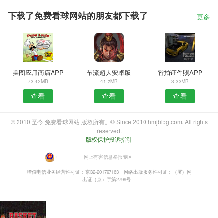
下载了免费看球网站的朋友都下载了
更多
美图应用商店APP
节流超人安卓版
智拍证件照APP
73.42MB
41.2MB
3.33MB
查看
查看
查看
© 2010 至今 免费看球网站 版权所有。© Since 2010 hmjblog.com. All rights
reserved.
版权保护投诉指引
・
网上有害信息举报专区
增值电信业务经营许可证：京B2-201797163
网络出版服务许可证：（署）网
出证（京）字第2799号