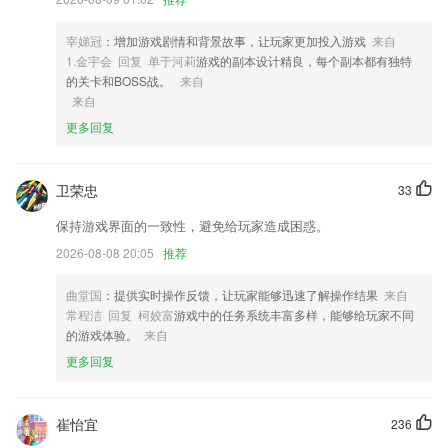
4,搜索查询地点信息，在地图中使用搜索功能输入位置即可查询相应的位
置；
宰娣冠
：增加游戏剧情和背景故事，让玩家更加投入游戏
来自
5,专注于高性能、高性价比、高智能化的LED控制系统的2265研发。
1.金宇会 回复 单于河莉
游戏的副本设计精良，每个副本都有独特
6,手机在线管理没有任何的难度，你可以直接将台词内容导入到字幕中。
的关卡和BOSS战。
来自
来自
免费看球网站软件优势
更多回复
1.即使是不去动物园也能了解到更多地动物知识，丰富业余的生活
2.掌握23个声母、24个韵母以及16个整体认读音节，500个汉字的拼音。
卫荣忠
33
3.可以根据对孩子的观察情况，快速了解自己宝宝的学习特征以及发育情
保持游戏界面的一致性，避免给玩家造成困惑。
况。
2026-08-08 20:05
推荐
4.物视角结交好友，视频、图片轻松分享
5.一建市政工程题库错题库功能，记录您在学习刷题过程中出现的错题，
曲堂国
：提供实时操作反馈，让玩家能够迅速了解操作结果
来自
通过错题库功能帮助您以后在同一道题上不错第二次。
常程洁 回复 柯姣富
游戏中的任务系统丰富多样，能够给玩家不同
的游戏体验。
来自
6.让学生们拥有传统文化知识，各类课程的教学也是浅显易懂的。
更多回复
免费看球网站更新了什么?
2：本地听书功能，解放双眼；
崔怡宜
236
超多内容素材，丰富的模版样式让图片排版更有趣。