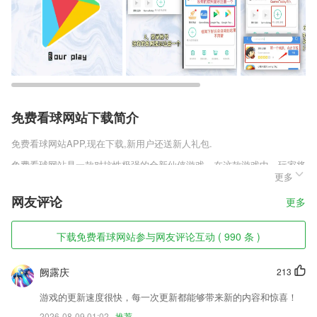
免费看球网站下载简介
免费看球网站
APP,现在下载,新用户还送新人礼包.
免费看球网站是一款对抗性极强的全新仙侠游戏，在这款游戏中，玩家将
更多
突破时间和次元的限制，进入到这个玄妙的大陆上，在这个大陆上，生活
着各种各样的种族和生物，这里的世界光怪陆离，有一口气可吞一座岛屿
网友评论
更多
的妖兽，有花鸟鱼虫修炼成形的大妖，还有御剑飞行游荡世界的剑客。
免费看球网站软件特色
下载免费看球网站参与网友评论互动 ( 990 条 )
1,悟空祛痘APP，是为广大“痘友”提供在线预约祛痘的专属APP。
阙露庆
213
2,实现教师和家长间顺畅沟通，随时掌握幼儿园里的孩子动态。
3,实时掌握账户的结算管理方式，实时管理账户内容
游戏的更新速度很快，每一次更新都能够带来新的内容和惊喜！
2026-08-09 01:02
推荐