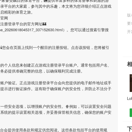
是一家备受瞩目的体育平台，🎑提供丰富多样的体育赛事和刺激的游
登录平台
的大家庭，参与其中的乐趣，本文将为您详细介绍
正点游戏
开启精彩的体育之旅。
版
台官网
要
戏注册登录平台
的官方网址🏰
ml/game_20260618045317_337152630.html）。您可以通过搜索引擎搜
开
🕯您会在页面上找到一个醒目的注册按钮。点击该按钮，您将被引
要的个人信息来创建
正点游戏注册登录平台
账户。通常包括用户名、
请务必提供准确完整的信息，以确保顺利完成注册。
行账户验证。
正点游戏注册登录平台
会向您提供的电子邮件地址或手
照提示进行验证操作。这有助于确保账户的安全性，并防止不法分子
一些安全选项，以增强账户的安全性。🍿例如，可以设置安全问题
据系统的提示设置相关选项，并妥善保管相关信息，确保您的账户安
台
会提供使用条款和规定供您阅读。这些条款包括平台的使用规