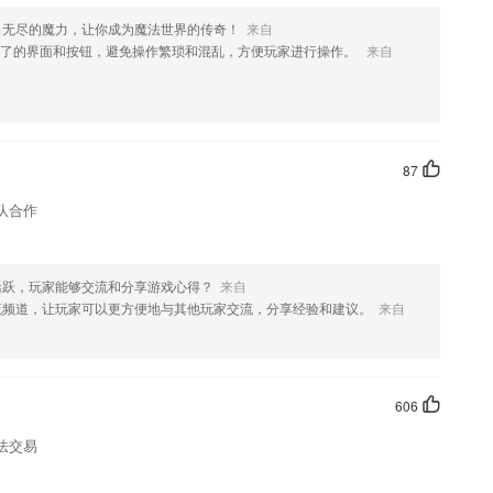
轻松带来高收益
出无尽的魔力，让你成为魔法世界的传奇！
来自
势
明了的界面和按钮，避免操作繁琐和混乱，方便玩家进行操作。
来自
在教室外获得“加油包”，“轻松升级”
（同时支持离在线混合评测）和数据分析。
师可以清楚的知道各个学生的进步情况
87
边。
队合作
巧，应有尽有
更明确的方向。
什么?
活跃，玩家能够交流和分享游戏心得？
来自
流频道，让玩家可以更方便地与其他玩家交流，分享经验和建议。
来自
会议纪要音频笔记整理语音记事本以及文字录入等多场景开发的专业的
606
户使用。
法交易