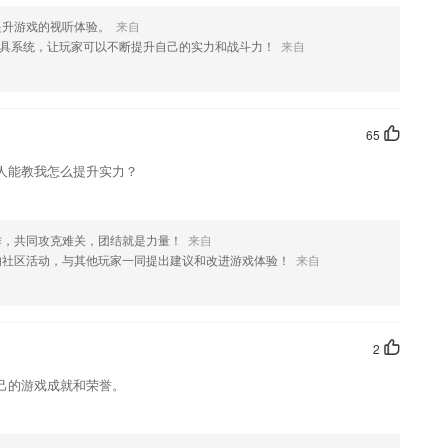
敬请期待。
提升游戏的视听体验。
来自
具系统，让玩家可以不断提升自己的实力和战斗力！
来自
如果您喜欢这款软件，您可以到应用商店进行打分评论，说出您的使用
修改。
65
人能教我怎么提升实力？
作，共同攻克难关，团结就是力量！
来自
的社区活动，与其他玩家一同提出建议和改进游戏体验！
来自
2
己的游戏成就和荣誉。