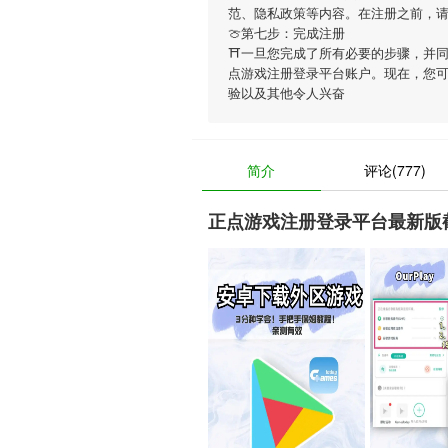
范、隐私政策等内容。在注册之前，
🍈第七步：完成注册
⛩一旦您完成了所有必要的步骤，并
点游戏注册登录平台账户。现在，您
验以及其他令人兴奋
简介
评论(777)
正点游戏注册登录平台最新版