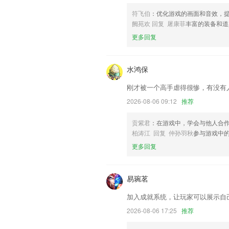
期待您给我们提出宝贵意见，更多功能，
符飞伯
：优化游戏的画面和音效，
联系我们
阙苑欢 回复 屠康菲
丰富的装备和道
以上就是正点游戏注册登录平台的介绍，
更多回复
经历，以帮助我们更好的对产品进行优化
水鸿保
刚才被一个高手虐得很惨，有没有
2026-08-06 09:12
推荐
贡紫君
：在游戏中，学会与他人合
柏涛江 回复 仲孙羽秋
参与游戏中
更多回复
易琬茗
加入成就系统，让玩家可以展示自
2026-08-06 17:25
推荐