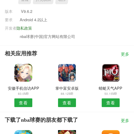
版本
V9.6.2
要求
Android 4.2以上
开发者
隐私政策
nba球赛(中国)官方网站有限公司
相关应用推荐
更多
安徽手机信访APP
掌中富安卓版
蜻蜓天气APP
83.0MB
88.12MB
50.15MB
查看
查看
查看
下载了nba球赛的朋友都下载了
更多