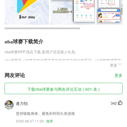
nba球赛下载简介
nba球赛
APP,现在下载,新用户还送新人礼包.
nba球赛是一款将武侠元素完美的融合其中的仙侠手游，让你能够感受四
更多
海八荒的唯美，也能够感受到刀光剑影的江湖，在这个动荡不安的武林
中，心中有着远大抱负的你却资质平平，需要通过不断的磨练才能实现你
网友评论
更多
的理想。
nba球赛软件特色
下载nba球赛参与网友评论互动 ( 601 条 )
1,使用上全程一键操作，无需懂任何PS美图技能，3秒内即可完成上色
逄力怡
342
2,快速建立群组、讨论组，支持文字、语音、图片等多种消息内容；
3,这里有海量优质的3D内容。用户可以自由选择学习内容和时间来提升
坚持锻炼身体，避免长时间久坐游戏
专业能力，能满足不同用户的成长需求。以生动的语音动画结合3D沉浸
2026-08-07 11:29
推荐
式的体验，打造未来元宇宙的学习成长场景。