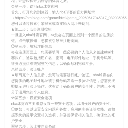
程，让您轻松开启精彩的体育之旅。
🌻第一步：访问nba球赛官网
首先，打开您的浏览器，输入
nba球赛
的官方网址🌁
（https://hmjblog.com/game/html/game_20260617045317_98203595
您可以通过搜索引擎搜索或直接输入网址来访问。
♟第二步：点击注册按钮
一旦进入
nba球赛
官网，🍰您会在页面上找到一个醒目的注册按
钮。点击该按钮，您将被引导至注册页面。
💮第三步：填写注册信息
🥨在注册页面上，您需要填写一些必要的个人信息来创建
nba球
赛
账户。通常包括用户名、密码、电子邮件地址、手机号码等。
请务必提供准确完整的信息，以确保顺利完成注册。
🙎第四步：验证账户
🌵填写完个人信息后，您可能需要进行账户验证。
nba球赛
会向
您提供的电子邮件地址或手机号码发送一条验证信息，您需要按
照提示进行验证操作。这有助于确保账户的安全性，并防止不法
分子滥用您的个人信息。
🍻第五步：设置安全选项
nba球赛
通常要求您设置一些安全选项，以增强账户的安全性。
🕧例如，可以设置安全问题和答案，启用两步验证等功能。请根
据系统的提示设置相关选项，并妥善保管相关信息，确保您的账
户安全。
🆕第六步：阅读并同意条款