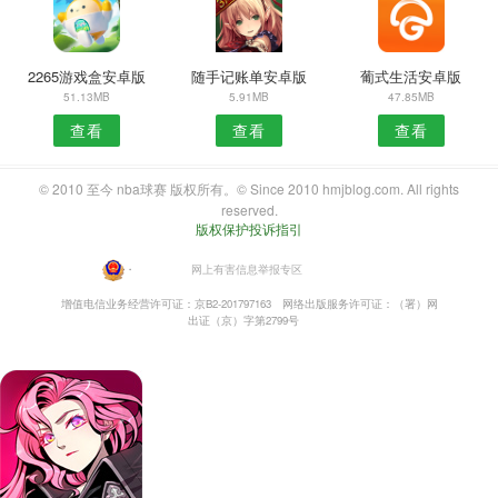
2265游戏盒安卓版
随手记账单安卓版
葡式生活安卓版
51.13MB
5.91MB
47.85MB
查看
查看
查看
© 2010 至今 nba球赛 版权所有。© Since 2010 hmjblog.com. All rights
reserved.
版权保护投诉指引
・
网上有害信息举报专区
增值电信业务经营许可证：京B2-201797163
网络出版服务许可证：（署）网
出证（京）字第2799号