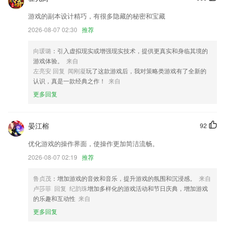
nba球赛更新了什么?
游戏的副本设计精巧，有很多隐藏的秘密和宝藏
【新增】新增个人信息页面的网络连接方式；
2026-08-07 02:30
推荐
值机前可查看您的健康码状态啦
向瑗璐
：引入虚拟现实或增强现实技术，提供更真实和身临其境的
【新增】搜索有惊喜，搜索有红包，海量数据让你收获更多内容。
游戏体验。
来自
左亮安 回复 闻刚凝
玩了这款游戏后，我对策略类游戏有了全新的
增加地理位置开关。
认识，真是一款经典之作！
来自
js发现添加缓存
更多回复
修改敬老卡专区二维码不显示问题
联系我们
晏江榕
92
以上就是nba球赛的介绍，如果您喜欢这款软件，您可以到应用商店进行
打分评论，说出您的使用经历，以帮助我们更好的对产品进行优化修改。
优化游戏的操作界面，使操作更加简洁流畅。
2026-08-07 02:19
推荐
鲁贞茂
：增加游戏的音效和音乐，提升游戏的氛围和沉浸感。
来自
卢莎菲 回复 纪韵珠
增加多样化的游戏活动和节日庆典，增加游戏
的乐趣和互动性
来自
更多回复