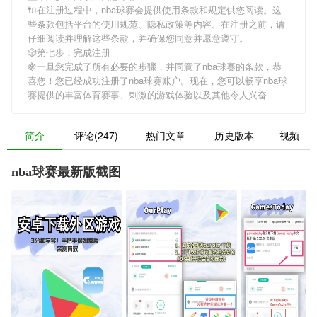
🔌在注册过程中，
nba球赛
会提供使用条款和规定供您阅读。这
些条款包括平台的使用规范、隐私政策等内容。在注册之前，请
仔细阅读并理解这些条款，并确保您同意并愿意遵守。
🎲第七步：完成注册
🍇一旦您完成了所有必要的步骤，并同意了
nba球赛
的条款，恭
喜您！您已经成功注册了nba球赛账户。现在，您可以畅享
nba球
赛
提供的丰富体育赛事、刺激的游戏体验以及其他令人兴奋
简介
评论(247)
热门文章
历史版本
视频
nba球赛最新版截图