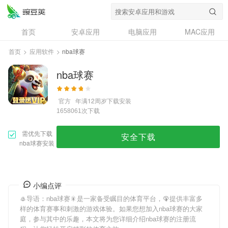
首页
安卓应用
电脑应用
MAC应用
资讯
专题
设计奖
创意应用
首页
>
应用软件
>
nba球赛
问答
nba球赛
官方
年满12周岁
下载安装
次下载
1658061
需优先下载
安全下载
nba球赛安装
小编点评
🥌导语：
nba球赛
🎇是一家备受瞩目的体育平台，🦚提供丰富多
样的体育赛事和刺激的游戏体验。如果您想加入
nba球赛
的大家
庭，参与其中的乐趣，本文将为您详细介绍
nba球赛
的注册流