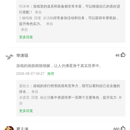
4,有效进行部门目标业绩管理、商机覆盖率、人均生产力、考核，预算
印冰奇
：游戏里的道具和装备都非常丰富，可以根据自己的喜好进
行搭配！
来自
5,超多课程任你选择，适用于小学和初中不同年龄段的学生，非常的方
1.杨纯春 回复 水洁纨
经常参加活动和任务，可以获得丰厚奖励，
便；
提升角色实力。
来自
6,客户报备带看快捷处理；
来自
更多回复
nba球赛软件优势
1.开启自动调音模式，在发现发音不准的时候，自动操作。
华涛琼
46
2.客观题自动批改、主观题画笔涂抹批改
游戏的画面精致细腻，让人仿佛置身于真实世界中。
3.服务平台预设大量高品质、专业化的音乐教育资源，妙用信息化管理智
能名片缓解备课教案工作压力与讲课难度系数，转型传统式教学方法。
2026-08-07 09:27
推荐
4.不管是为了学习优异的曲子，仍是发掘古风的潮流活动，咱们便是各中
庞桂士
：游戏的排行榜系统很有竞争力，我可以看到自己在全服的
熟门熟路的小能手
排名，
来自
5.可以查看到诸多的要闻、政策、热点等信息
水彦宏 回复 杨志强
集中资源培养一至两个主要角色，提升实力
来
自
6.小学数学三年级app一年级数学下册人教版三年级英语下册人教版软件
二年级数学上册人教版app六年级数学下册人教版app五年级英语上册人
更多回复
教版app四年级语文下册部编版最新版二年级下册语文帮手机版五年级下
册数学帮官方版三年级上册语文帮最新版三年级数学下册人教版app一年
级上册语文帮软件小学数学四年级app六年级上册英语帮app
瞿儿涛
660