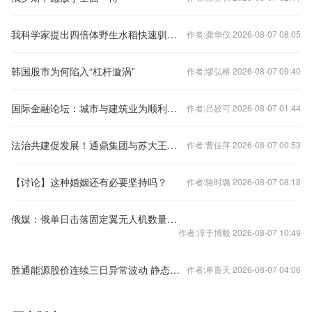
我科学家提出四倍体野生水稻快速驯化新路线
作者:龚华仪 2026-08-07 08:05
韩国股市为何陷入“杠杆漩涡”
作者:缪弘榕 2026-08-07 09:40
国际金融论坛：城市与建筑业为顺利实现“双碳”目标任重道远
作者:吕姣可 2026-08-07 01:44
法治共建促发展！通鼎集团与苏大王健法学院党建共建签约
作者:曹佳萍 2026-08-07 00:53
【讨论】这种婚姻还有必要坚持吗？
作者:骆时璐 2026-08-07 08:18
俄媒：俄单日击落固定翼无人机数量创纪录
作者:淳于博毅 2026-08-07 10:49
胜通能源股价连续三日异常波动 静态市盈率1046.89
作者:单贵天 2026-08-07 04:06