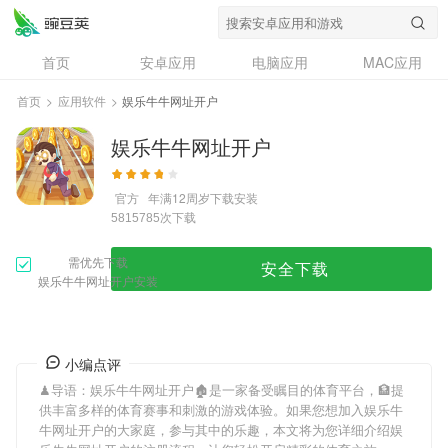
首页
安卓应用
电脑应用
MAC应用
资讯
专题
设计奖
创意应用
首页
>
应用软件
>
娱乐牛牛网址开户
问答
娱乐牛牛网址开户
官方
年满12周岁
下载安装
次下载
5815785
需优先下载
安全下载
娱乐牛牛网址开户安装
小编点评
♟导语：
娱乐牛牛网址开户
🏚是一家备受瞩目的体育平台，🏦提
供丰富多样的体育赛事和刺激的游戏体验。如果您想加入
娱乐牛
牛网址开户
的大家庭，参与其中的乐趣，本文将为您详细介绍
娱