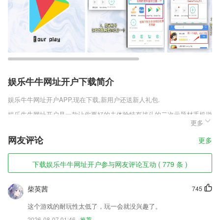
娱乐牛牛网址开户下载简介
娱乐牛牛网址开户
APP,现在下载,新用户还送新人礼包.
娱乐牛牛网址开户是一款让你更好的去体验特有战斗的二次元题材手机游
更多
戏，你将通过各种无限的战斗来感受更多的激情，通过异世界的一系列设
定来感受更多的趣味。所有的玩法都会让游戏变得更加的特殊，全新的趣
网友评论
更多
味模式也能为你带来更多的激情。
娱乐牛牛网址开户软件特色
下载娱乐牛牛网址开户参与网友评论互动 ( 779 条 )
1,活动通知与线上报名：方便、快捷、省心。
柴英茜
745
2,每个老师都有着详细的个人信息介绍，各种课程全部收录；
3,空文件清理，快速扫描手机的空文件，空文件夹，凭什么让它们这些玩
这个游戏的耐玩性太低了，玩一会就没兴趣了。
意占领咱们的爱机！
2026-08-07 01:46
推荐