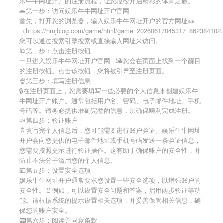
乐牛牛网址开户
的注册流程，让您轻松开启精彩的体育之旅。
🚗第一步：访问娱乐牛牛网址开户官网
首先，打开您的浏览器，输入
娱乐牛牛网址开户
的官方网址🥜
（https://hmjblog.com/game/html/game_20260617045317_86238410
您可以通过搜索引擎搜索或直接输入网址来访问。
🕌第二步：点击注册按钮
一旦进入
娱乐牛牛网址开户
官网，🌇您会在页面上找到一个醒目
的注册按钮。点击该按钮，您将被引导至注册页面。
🍨第三步：填写注册信息
🔒在注册页面上，您需要填写一些必要的个人信息来创建
娱乐牛
牛网址开户
账户。通常包括用户名、密码、电子邮件地址、手机
号码等。请务必提供准确完整的信息，以确保顺利完成注册。
🍬第四步：验证账户
🍦填写完个人信息后，您可能需要进行账户验证。
娱乐牛牛网址
开户
会向您提供的电子邮件地址或手机号码发送一条验证信息，
您需要按照提示进行验证操作。这有助于确保账户的安全性，并
防止不法分子滥用您的个人信息。
💴第五步：设置安全选项
娱乐牛牛网址开户
通常要求您设置一些安全选项，以增强账户的
安全性。🥛例如，可以设置安全问题和答案，启用两步验证等功
能。请根据系统的提示设置相关选项，并妥善保管相关信息，确
保您的账户安全。
📟第六步：阅读并同意条款