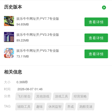
历史版本
娱乐牛牛网址开户V7.7专业版
查看详情
94.65MB
娱乐牛牛网址开户V3.3专业版
查看详情
89.22MB
娱乐牛牛网址开户V0.7专业版
查看详情
73.11MB
相关信息
大小
0.36MB
时间
2026-08-07 01:46
分类
飞行射击
其他游戏
游戏工具
经营策略
TAG
辅助工具
趣味
休闲益智
养成
跑酷竞速