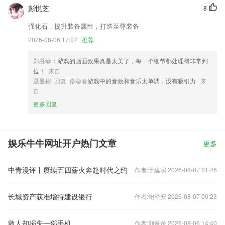
彭悦芝
8
强化石，提升装备属性，打造至尊装备
2026-08-06 17:07
推荐
郑胜菲
：游戏的画面效果真是太美了，每一个细节都处理得非常到
位！
来自
聂曼彬 回复 路蓉春
游戏中的音效和音乐太单调，没有吸引力
来
自
更多回复
娱乐牛牛网址开户热门文章
更多
中青漫评丨赓续五四薪火奔赴时代之约
作者:于建宗 2026-08-07 01:46
长城资产获准增持建设银行
作者:鲍泽安 2026-08-07 00:23
救人却损失一部手机
作者:刘奇炎 2026-08-06 14:40