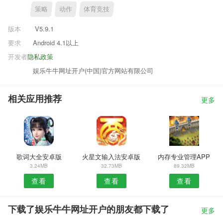
策略
动作
体育竞技
版本
V5.9.1
要求
Android 4.1以上
开发者
隐私政策
娱乐牛牛网址开户(中国)官方网站有限公司
相关应用推荐
更多
歌词大全安卓版
火星文输入法安卓版
内存专业管理APP
3.24MB
32.73MB
89.32MB
查看
查看
查看
下载了娱乐牛牛网址开户的朋友都下载了
更多