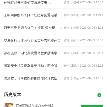
孙梅君已任河南省委政法委书记
作者:于凝树 2026-08-09 10:08
王毅同伊朗外长阿卜杜拉希扬通电话
作者:利友凝 2026-08-09 10:41
西安市委书记方红卫：打赢“保交楼、保回迁”攻坚战
作者:文桦融 2026-08-09 14:06
华夏银行天津分行行长贡丹志坠楼死亡
作者:瞿莎育 2026-08-09 06:56
存在侵权！湖北美院退休教师抄袭学生作品被判赔偿10万元
作者:何晴豪 2026-08-09 09:31
国家安全机关部署重要行动，两个背景值得关注
作者:巩琬晶 2026-08-09 12:22
管清友：可考虑以特别国债的形式给老百姓发现金补贴
作者:殷翠蓝 2026-08-09 12:37
历史版本
百老汇游戏在线V6.0专业版