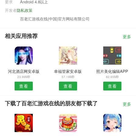
要求
Android 4.8以上
开发者
隐私政策
百老汇游戏在线(中国)官方网站有限公司
相关应用推荐
更多
河北酒店网安卓版
幸福管家安卓版
照片美化编辑APP
23.99MB
57.19MB
82.65MB
查看
查看
查看
下载了百老汇游戏在线的朋友都下载了
更多