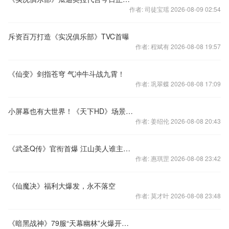
作者: 司徒宝瑶 2026-08-09 02:54
斥资百万打造《实况俱乐部》TVC首曝
作者: 程斌有 2026-08-08 19:57
《仙变》剑指苍穹 气冲牛斗战九霄！
作者: 巩翠蝶 2026-08-08 17:09
小屏幕也有大世界！《天下HD》场景手绘稿首曝
作者: 姜绍伦 2026-08-08 20:43
《武圣Q传》官衔首爆 江山美人谁主沉浮
作者: 惠琪罡 2026-08-08 23:42
《仙魔决》福利大爆发，永不落空
作者: 莫才叶 2026-08-08 23:48
《暗黑战神》79服“天幕幽林”火爆开启！