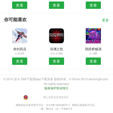
查看
查看
查看
你可能喜欢
更多
侠剑风流
深渊之怒
我搭桥贼溜
0.45GB
510.21MB
6.1MB
查看
查看
查看
© 2010 至今 56677彩票app下载安装 版权所有。© Since 2010 daxiongtv.com .
All rights reserved.
版权保护投诉指引
・
网上有害信息举报专区
增值电信业务经营许可证：京ICP备19043480号-2
网络出版服务许可证：
（署）网出证（京）字第827号