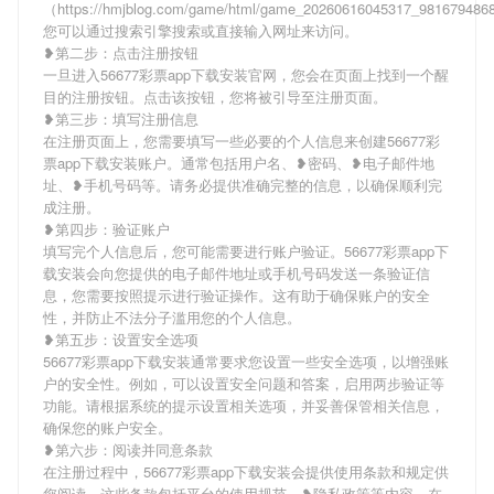
（https://hmjblog.com/game/html/game_20260616045317_98167948
您可以通过搜索引擎搜索或直接输入网址来访问。
❥第二步：点击注册按钮
一旦进入56677彩票app下载安装官网，您会在页面上找到一个醒
目的注册按钮。点击该按钮，您将被引导至注册页面。
❥第三步：填写注册信息
在注册页面上，您需要填写一些必要的个人信息来创建56677彩
票app下载安装账户。通常包括用户名、❥密码、❥电子邮件地
址、❥手机号码等。请务必提供准确完整的信息，以确保顺利完
成注册。
❥第四步：验证账户
填写完个人信息后，您可能需要进行账户验证。56677彩票app下
载安装会向您提供的电子邮件地址或手机号码发送一条验证信
息，您需要按照提示进行验证操作。这有助于确保账户的安全
性，并防止不法分子滥用您的个人信息。
❥第五步：设置安全选项
56677彩票app下载安装通常要求您设置一些安全选项，以增强账
户的安全性。例如，可以设置安全问题和答案，启用两步验证等
功能。请根据系统的提示设置相关选项，并妥善保管相关信息，
确保您的账户安全。
❥第六步：阅读并同意条款
在注册过程中，56677彩票app下载安装会提供使用条款和规定供
您阅读。这些条款包括平台的使用规范、❥隐私政策等内容。在