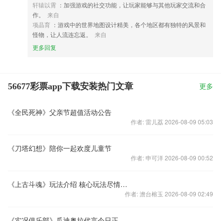
轩辕以霄
：加强游戏的社交功能，让玩家能够与其他玩家交流和合
作。
来自
项晶育
：游戏中的世界地图设计精美，各个地区都有独特的风景和
怪物，让人流连忘返。
来自
更多回复
56677彩票app下载安装热门文章
更多
《全民死神》父亲节超值活动公告
作者: 雷儿荔 2026-08-09 05:03
《刀塔幻想》陪你一起欢度儿童节
作者: 申可洋 2026-08-09 00:52
《上古斗魂》玩法介绍 核心玩法尽情释放
作者: 澹台榕玉 2026-08-09 02:49
《实况俱乐部》瓜迪奥拉代言今日正版公测