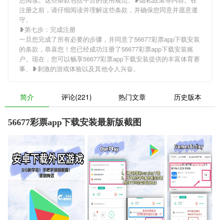
注册之前，请仔细阅读并理解这些条款，并确保您同意并愿意遵
守。
❥第七步：完成注册
一旦您完成了所有必要的步骤，并同意了56677彩票app下载安装
的条款，恭喜您！您已经成功注册了56677彩票app下载安装账
户。现在，您可以畅享56677彩票app下载安装提供的丰富体育赛
事、❥刺激的游戏体验以及其他令人兴奋。
简介
评论(221)
热门文章
历史版本
56677彩票app下载安装最新版截图